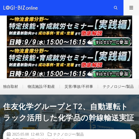
独自取材
物流施設/不動産
災害/事故/不祥事
テクノロジー/製品
住友化学グループとT2、自動運転ト
ラック活用した化学品の幹線輸送実証
2025.05.08 12:48:53
テクノロジー/製品