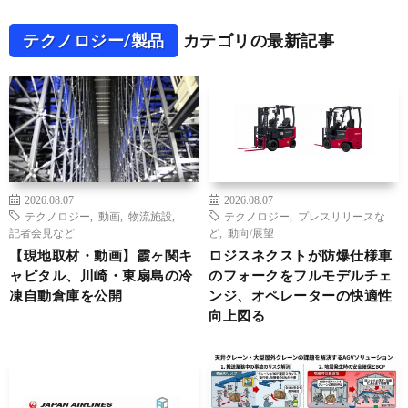
テクノロジー/製品
カテゴリの最新記事
2026.08.07
2026.08.07
テクノロジー
,
動画
,
物流施設
,
テクノロジー
,
プレスリリースな
記者会見など
ど
,
動向/展望
【現地取材・動画】霞ヶ関キ
ロジスネクストが防爆仕様車
ャピタル、川崎・東扇島の冷
のフォークをフルモデルチェ
凍自動倉庫を公開
ンジ、オペレーターの快適性
向上図る