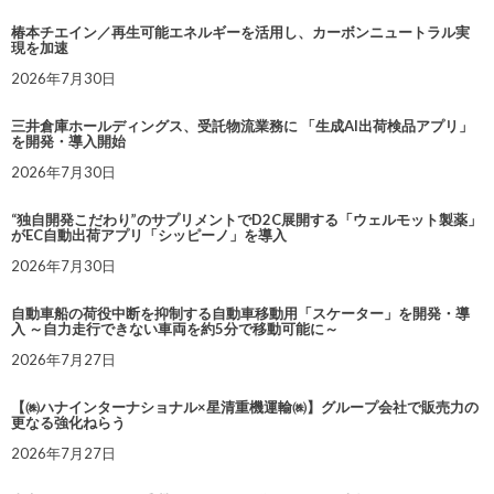
椿本チエイン／再生可能エネルギーを活用し、カーボンニュートラル実
現を加速
2026年7月30日
三井倉庫ホールディングス、受託物流業務に 「生成AI出荷検品アプリ」
を開発・導入開始
2026年7月30日
“独自開発こだわり”のサプリメントでD2C展開する「ウェルモット製薬」
がEC自動出荷アプリ「シッピーノ」を導入
2026年7月30日
自動車船の荷役中断を抑制する自動車移動用「スケーター」を開発・導
入 ～自力走行できない車両を約5分で移動可能に～
2026年7月27日
【㈱ハナインターナショナル×星清重機運輸㈱】グループ会社で販売力の
更なる強化ねらう
2026年7月27日