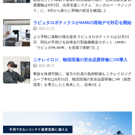
濃運輸は9月5日、出荷支援システム「カンガルー・マジック
Ⅱ」に、8月から新たに荷物の状況を確認[…]
ラピュタロボティクスがAMRの現地デモ対応を開始
2022.12.22
より手軽に体験の場を提供 ラピュタロボティクスは12月21
日、同社が手掛ける自律走行型協働搬送ロボット（AMR）
「ラピュタPA-AMR」を現場で体験で[…]
ニチレイロジ、物流現場の安全品質研修にVR導入
2021.08.31
事故を体感可能に、遠方の社員の負担軽減も ニチレイロジグ
ループ本社は8月31日、物流現場の安全品質研修にVR（仮想
現実）を導入したと発表した。 従来の[…]