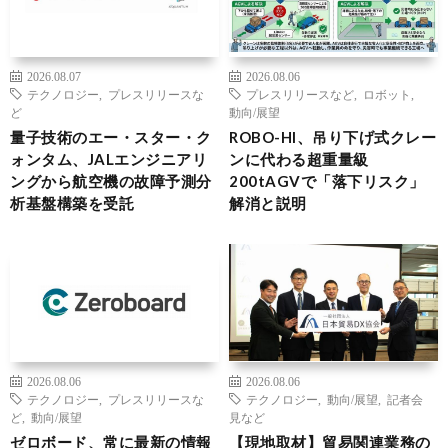
2026.08.07
2026.08.06
テクノロジー
,
プレスリリースな
プレスリリースなど
,
ロボット
,
ど
動向/展望
量子技術のエー・スター・ク
ROBO-HI、吊り下げ式クレー
ォンタム、JALエンジニアリ
ンに代わる超重量級
ングから航空機の故障予測分
200tAGVで「落下リスク」
析基盤構築を受託
解消と説明
2026.08.06
2026.08.06
テクノロジー
,
プレスリリースな
テクノロジー
,
動向/展望
,
記者会
ど
,
動向/展望
見など
ゼロボード、常に最新の情報
【現地取材】貿易関連業務の