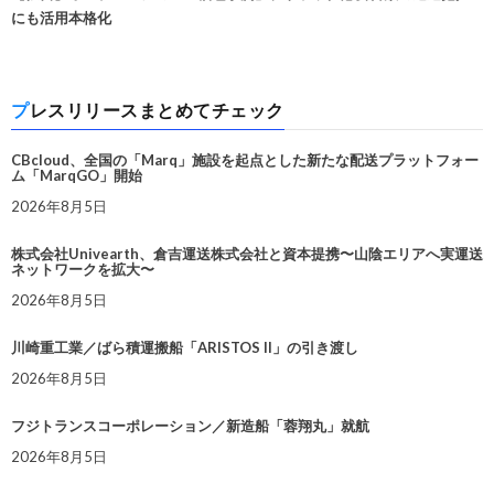
にも活用本格化
プレスリリースまとめてチェック
CBcloud、全国の「Marq」施設を起点とした新たな配送プラットフォー
ム「MarqGO」開始
2026年8月5日
株式会社Univearth、倉吉運送株式会社と資本提携〜山陰エリアへ実運送
ネットワークを拡大〜
2026年8月5日
川崎重工業／ばら積運搬船「ARISTOS II」の引き渡し
2026年8月5日
フジトランスコーポレーション／新造船「蓉翔丸」就航
2026年8月5日