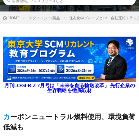
自動運転
,
プレスリリースなど
テクノロジー/製品
住友化学グループとT2、自動運転トラッ
HOME
月刊LOGI-BIZ 7月号は「未来を創る輸送改革」 先行企業の
生存戦略を徹底取材
カーボンニュートラル燃料使用、環境負荷
低減も