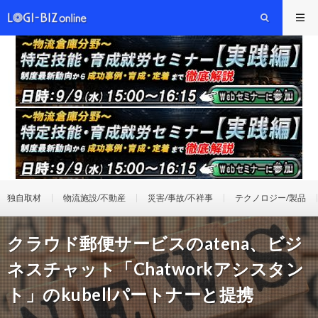
独自取材
物流施設/不動産
災害/事故/不祥事
テクノロジー/製品
クラウド郵便サービスのatena、ビジ
ネスチャット「Chatworkアシスタン
ト」のkubellパートナーと提携