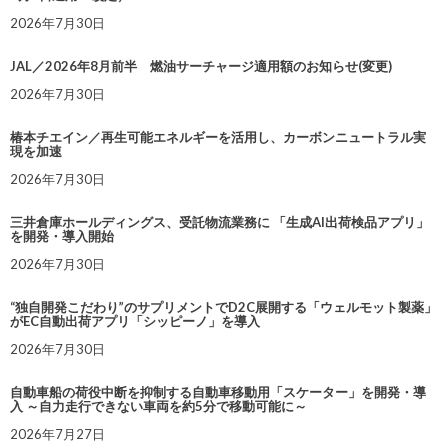
2026年7月30日
JAL／2026年8月前半 燃油サーチャージ適用額のお知らせ(変更)
2026年7月30日
椿本チエイン／再生可能エネルギーを活用し、カーボンニュートラル実
現を加速
2026年7月30日
三井倉庫ホールディングス、受託物流業務に 「生成AI出荷検品アプリ」
を開発・導入開始
2026年7月30日
“独自開発こだわり”のサプリメントでD2C展開する「ウェルモット製薬」
がEC自動出荷アプリ「シッピーノ」を導入
2026年7月30日
自動車船の荷役中断を抑制する自動車移動用「スケーター」を開発・導
入 ～自力走行できない車両を約5分で移動可能に～
2026年7月27日