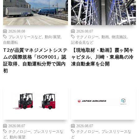
2026.08.08
2026.08.07
プレスリリースなど
,
動向/展望
,
テクノロジー
,
動画
,
物流施設
,
自動運転
記者会見など
T2が品質マネジメントシステ
【現地取材・動画】霞ヶ関キ
ムの国際規格「ISO9001」認
ャピタル、川崎・東扇島の冷
証取得、自動運転分野で国内
凍自動倉庫を公開
初
2026.08.07
2026.08.07
テクノロジー
,
プレスリリースな
テクノロジー
,
プレスリリースな
ど
,
動向/展望
ど