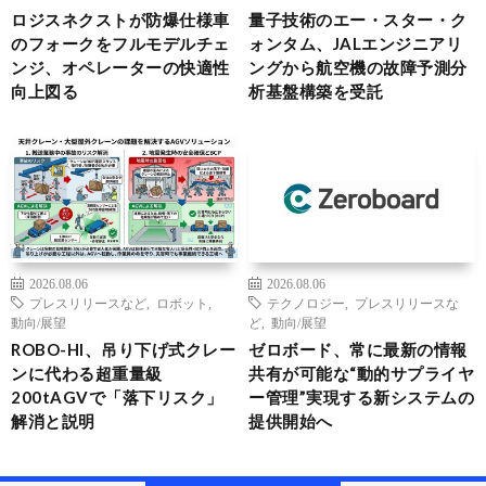
ロジスネクストが防爆仕様車
量子技術のエー・スター・ク
のフォークをフルモデルチェ
ォンタム、JALエンジニアリ
ンジ、オペレーターの快適性
ングから航空機の故障予測分
向上図る
析基盤構築を受託
2026.08.06
2026.08.06
プレスリリースなど
,
ロボット
,
テクノロジー
,
プレスリリースな
動向/展望
ど
,
動向/展望
ROBO-HI、吊り下げ式クレー
ゼロボード、常に最新の情報
ンに代わる超重量級
共有が可能な“動的サプライヤ
200tAGVで「落下リスク」
ー管理”実現する新システムの
解消と説明
提供開始へ