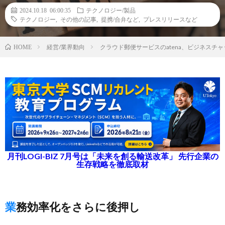
2024.10.18 06:00:35
テクノロジー/製品
テクノロジー
,
その他の記事
,
提携/合弁など
,
プレスリリースなど
経営/業界動向
クラウド郵便サービスのatena、ビジネスチャッ
HOME
月刊LOGI-BIZ 7月号は「未来を創る輸送改革」 先行企業の
生存戦略を徹底取材
業務効率化をさらに後押し