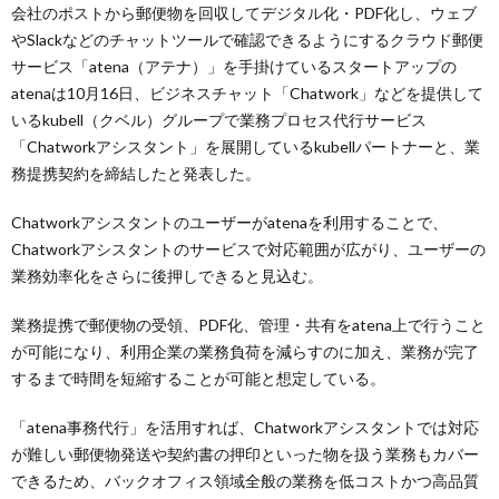
会社のポストから郵便物を回収してデジタル化・PDF化し、ウェブ
やSlackなどのチャットツールで確認できるようにするクラウド郵便
サービス「atena（アテナ）」を手掛けているスタートアップの
atenaは10月16日、ビジネスチャット「Chatwork」などを提供して
いるkubell（クベル）グループで業務プロセス代行サービス
「Chatworkアシスタント」を展開しているkubellパートナーと、業
務提携契約を締結したと発表した。
Chatworkアシスタントのユーザーがatenaを利用することで、
Chatworkアシスタントのサービスで対応範囲が広がり、ユーザーの
業務効率化をさらに後押しできると見込む。
業務提携で郵便物の受領、PDF化、管理・共有をatena上で行うこと
が可能になり、利用企業の業務負荷を減らすのに加え、業務が完了
するまで時間を短縮することが可能と想定している。
「atena事務代行」を活用すれば、Chatworkアシスタントでは対応
が難しい郵便物発送や契約書の押印といった物を扱う業務もカバー
できるため、バックオフィス領域全般の業務を低コストかつ高品質