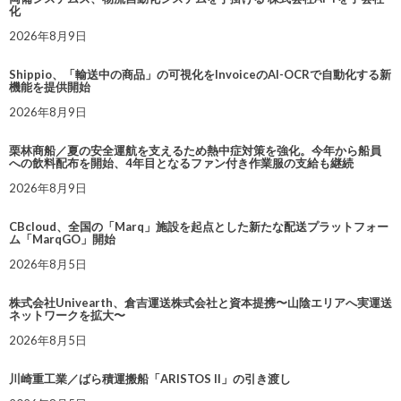
化
2026年8月9日
Shippio、「輸送中の商品」の可視化をInvoiceのAI-OCRで自動化する新
機能を提供開始
2026年8月9日
栗林商船／夏の安全運航を支えるため熱中症対策を強化。今年から船員
への飲料配布を開始、4年目となるファン付き作業服の支給も継続
2026年8月9日
CBcloud、全国の「Marq」施設を起点とした新たな配送プラットフォー
ム「MarqGO」開始
2026年8月5日
株式会社Univearth、倉吉運送株式会社と資本提携〜山陰エリアへ実運送
ネットワークを拡大〜
2026年8月5日
川崎重工業／ばら積運搬船「ARISTOS II」の引き渡し