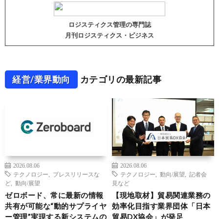
ロジスティクス管理の専門誌
月刊ロジスティクス・ビジネス
経営/業界動向
カテゴリの最新記事
2026.08.06
2026.08.06
テクノロジー
,
プレスリリースな
テクノロジー
,
動向/展望
,
記者会
ど
,
動向/展望
見など
ゼロボード、常に最新の情報
【現地取材】貿易関連業務の
共有が可能な“動的サプライヤ
効率化目指す業界団体「日本
ー管理”実現する新システムの
貿易DX協会」が発足