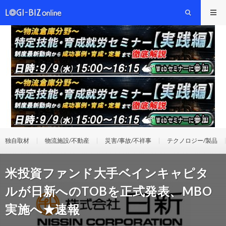
独自取材
物流施設/不動産
災害/事故/不祥事
テクノロジー/製品
米投資ファンド大手ベインキャピタ
ルが日新へのTOBを正式発表、MBO
実施へ★速報