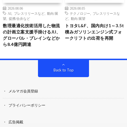
2026.08.06
2026.08.05
AI
,
プレスリリースなど
,
動向/展
テクノロジー
,
プレスリリースな
望
,
提携/合弁など
ど
,
動向/展望
数理最適化技術活用した物流
トヨタL&F、国内向け1～3.5t
の計画立案支援手掛けるJIJ、
積みガソリンエンジン式フォ
グローバル・ブレインなどか
ークリフトの出荷を再開
ら8.4億円調達
Back to Top
メルマガ会員登録
プライバシーポリシー
広告掲載