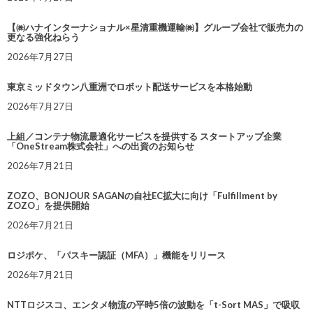
【㈱ハナインターナショナル×星清重機運輸㈱】グループ会社で販売力の
更なる強化ねらう
2026年7月27日
東京ミッドタウン八重洲でロボット配送サービスを本格始動
2026年7月27日
上組／コンテナ物流最適化サービスを提供する スタートアップ企業
「OneStream株式会社」への出資のお知らせ
2026年7月21日
ZOZO、BONJOUR SAGANの自社EC拡大に向け「Fulfillment by
ZOZO」を提供開始
2026年7月21日
ロジポケ、「パスキー認証（MFA）」機能をリリース
2026年7月21日
NTTロジスコ、エンタメ物流の平時5倍の波動を「t-Sort MAS」で吸収