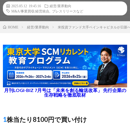
2025.05.12 19:45:16
経営/業界動向
M&A/事業買収/経営統合
,
プレスリリースなど
経営/業界動向
米投資ファンド大手ベインキャピタルが日新へ
HOME
月刊LOGI-BIZ 7月号は「未来を創る輸送改革」 先行企業の
生存戦略を徹底取材
1株当たり8100円で買い付け