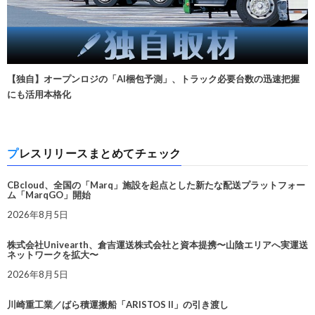
【独自】オープンロジの「AI梱包予測」、トラック必要台数の迅速把握
にも活用本格化
プレスリリースまとめてチェック
CBcloud、全国の「Marq」施設を起点とした新たな配送プラットフォー
ム「MarqGO」開始
2026年8月5日
株式会社Univearth、倉吉運送株式会社と資本提携〜山陰エリアへ実運送
ネットワークを拡大〜
2026年8月5日
川崎重工業／ばら積運搬船「ARISTOS II」の引き渡し