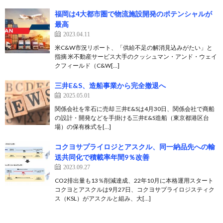
福岡は4大都市圏で物流施設開発のポテンシャルが
最高
2023.04.11
米C&W市況リポート、「供給不足の解消見込みがたい」と
指摘 米不動産サービス大手のクッシュマン・アンド・ウェイ
クフィールド（C&W[…]
三井E&S、造船事業から完全撤退へ
2025.05.01
関係会社を常石に売却 三井E&Sは4月30日、関係会社で商船
の設計・開発などを手掛ける三井E&S造船（東京都港区台
場）の保有株式を[…]
コクヨサプライロジとアスクル、同一納品先への輸
送共同化で積載率年間9％改善
2023.09.27
CO2排出量も13％削減達成、22年10月に本格運用スタート
コクヨとアスクルは9月27日、コクヨサプライロジスティク
ス（KSL）がアスクルと組み、大[…]