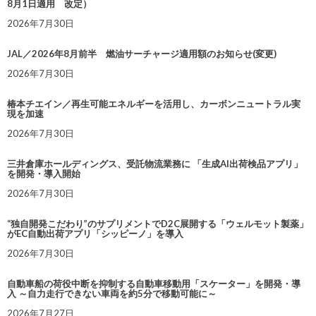
8月1日適用 改定）
2026年7月30日
JAL／2026年8月前半 燃油サーチャージ適用額のお知らせ(変更)
2026年7月30日
椿本チエイン／再生可能エネルギーを活用し、カーボンニュートラル実
現を加速
2026年7月30日
三井倉庫ホールディングス、受託物流業務に 「生成AI出荷検品アプリ」
を開発・導入開始
2026年7月30日
“独自開発こだわり”のサプリメントでD2C展開する「ウェルモット製薬」
がEC自動出荷アプリ「シッピーノ」を導入
2026年7月30日
自動車船の荷役中断を抑制する自動車移動用「スケーター」を開発・導
入 ～自力走行できない車両を約5分で移動可能に～
2026年7月27日