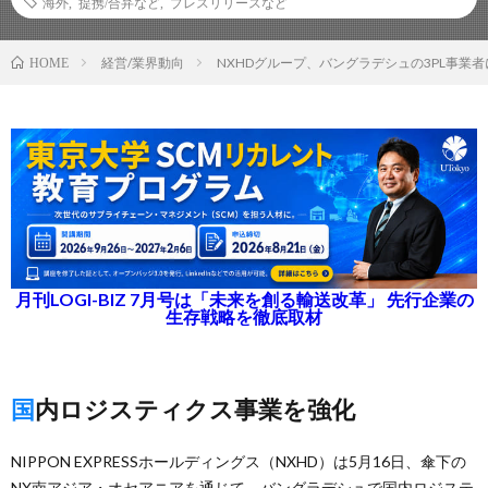
海外
,
提携/合弁など
,
プレスリリースなど
経営/業界動向
NXHDグループ、バングラデシュの3PL事業者
HOME
月刊LOGI-BIZ 7月号は「未来を創る輸送改革」 先行企業の
生存戦略を徹底取材
国内ロジスティクス事業を強化
NIPPON EXPRESSホールディングス（NXHD）は5月16日、傘下の
NX南アジア・オセアニアを通じて、バングラデシュで国内ロジステ