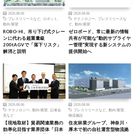
2026.08.06
2026.08.06
プレスリリースなど
,
ロボット
,
テクノロジー
,
プレスリリースな
動向/展望
ど
,
動向/展望
ROBO-HI、吊り下げ式クレー
ゼロボード、常に最新の情報
ンに代わる超重量級
共有が可能な“動的サプライヤ
200tAGVで「落下リスク」
ー管理”実現する新システムの
解消と説明
提供開始へ
2026.08.06
2026.08.06
テクノロジー
,
動向/展望
,
記者会
プレスリリースなど
,
動向/展望
,
見など
物流施設
【現地取材】貿易関連業務の
住友林業グループ、神奈川・
効率化目指す業界団体「日本
厚木で初の自社運営型物流拠