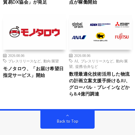
貿易DX協会」が発足
点が稼働開始
2026.08.06
2026.08.06
プレスリリースなど
,
動向/展望
AI
,
プレスリリースなど
,
動向/展
望
,
提携/合弁など
モノタロウ、「お届け希望日
数理最適化技術活用した物流
指定サービス」開始
の計画立案支援手掛けるJIJ、
グローバル・ブレインなどか
ら8.4億円調達
Back to Top