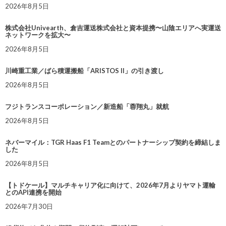
2026年8月5日
株式会社Univearth、倉吉運送株式会社と資本提携〜山陰エリアへ実運送
ネットワークを拡大〜
2026年8月5日
川崎重工業／ばら積運搬船「ARISTOS II」の引き渡し
2026年8月5日
フジトランスコーポレーション／新造船「蓉翔丸」就航
2026年8月5日
ネバーマイル：TGR Haas F1 Teamとのパートナーシップ契約を締結しま
した
2026年8月5日
【トドケール】マルチキャリア化に向けて、2026年7月よりヤマト運輸
とのAPI連携を開始
2026年7月30日