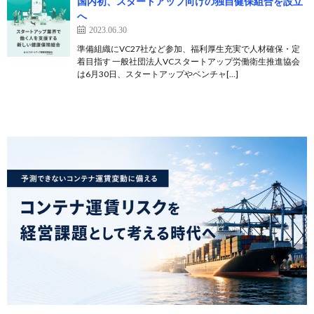
国内初、スタートアップ向けの独自健保組合を設立
へ
2023.06.30
準備組織にVC27社など参加、福利厚生充実で人材確保・定
着目指す 一般社団法人VCスタートアップ労働衛生推進協会
は6月30日、スタートアップやベンチャ[…]