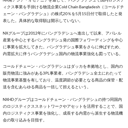
ィクス事業を手掛ける物流企業Cold Chain Bangladesh（コールドチ
ェーン・バングラデシュ）の株式20％を5月15日付で取得したと発
表した。具体的な取得額は開示していない。
NXグループは2012年にバングラデシュへ進出して以来、アパレル
産業を中心とするバングラデシュ発の国際フォワーディングを中心
に事業を拡大してきた。バングラデシュ事業をさらに伸ばすため、
内需拡大に伴うバングラデシュ国内の物流事業強化も図っている。
コールドチェーン・バングラデシュはダッカを本拠地とし、国内の
販売物流に強みがある3PL事業者。バングラデシュ全土にわたって
物流事業基盤を有しており、温度調節が必要となる商品の保管・配
送を含むあらゆる商品を一括して担えるという。
NXHDグループはコールドチェーン・バングラデシュの持つ同国内
のロジスティクススネットワークやアセットを活用することで、国
内ロジスティクス事業を強化し、成長する内需から派生する物流機
会の取り込みを目指す。