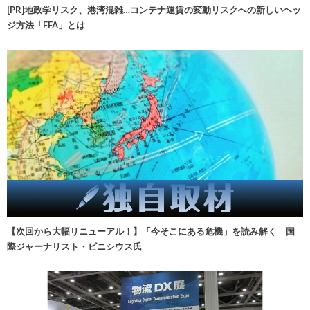
[PR]地政学リスク、港湾混雑…コンテナ運賃の変動リスクへの新しいヘッ
ジ方法「FFA」とは
【次回から大幅リニューアル！】「今そこにある危機」を読み解く 国
際ジャーナリスト・ビニシウス氏