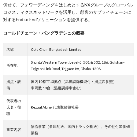
併せて、フォワーディングをはじめとするNXグループのグローバル
ロジスティクスネットワークを活用し、顧客のサプライチェーンに
対するEnd to Endソリューションを提供する。
コールドチェーン・バングラデシュの概要
名称
Cold Chain Bangladesh Limited
Shanta Western Tower, Level-5, 501 & 502, 186, Gulshan-
所在地
Tejgaon Link Road, Tejgaon I/A, Dhaka-1208
拠点・設
国内10都市13拠点（温度調節機能付・拠点図参照）
備
車両数 50台（温度調節車含む）
代表者の
氏名・役
Rezaul Alam/ 代表取締役社長
職
物流事業（倉庫配送、国内トラック輸送）、その他付加価値
事業内容
業務