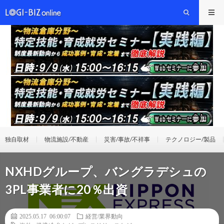
独自取材
物流施設/不動産
災害/事故/不祥事
テクノロジー/製品
NXHDグループ、バングラデシュの
3PL事業者に20％出資
2025.05.17 06:00:07
経営/業界動向