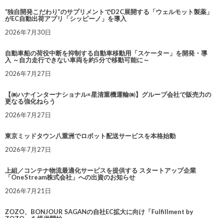
“独自開発こだわり”のサプリメントでD2C展開する「ウェルモット製薬」
がEC自動出荷アプリ「シッピーノ」を導入
2026年7月30日
自動車船の荷役中断を抑制する自動車移動用「スケーター」を開発・導
入 ～自力走行できない車両を約5分で移動可能に～
2026年7月27日
【㈱ハナインターナショナル×星清重機運輸㈱】グループ会社で販売力の
更なる強化ねらう
2026年7月27日
東京ミッドタウン八重洲でロボット配送サービスを本格始動
2026年7月27日
上組／コンテナ物流最適化サービスを提供する スタートアップ企業
「OneStream株式会社」への出資のお知らせ
2026年7月21日
ZOZO、BONJOUR SAGANの自社EC拡大に向け「Fulfillment by