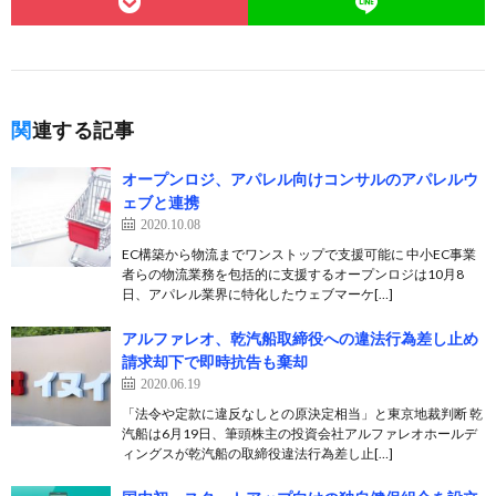
関連する記事
オープンロジ、アパレル向けコンサルのアパレルウ
ェブと連携
2020.10.08
EC構築から物流までワンストップで支援可能に 中小EC事業
者らの物流業務を包括的に支援するオープンロジは10月8
日、アパレル業界に特化したウェブマーケ[…]
アルファレオ、乾汽船取締役への違法行為差し止め
請求却下で即時抗告も棄却
2020.06.19
「法令や定款に違反なしとの原決定相当」と東京地裁判断 乾
汽船は6月19日、筆頭株主の投資会社アルファレオホールデ
ィングスが乾汽船の取締役違法行為差し止[…]