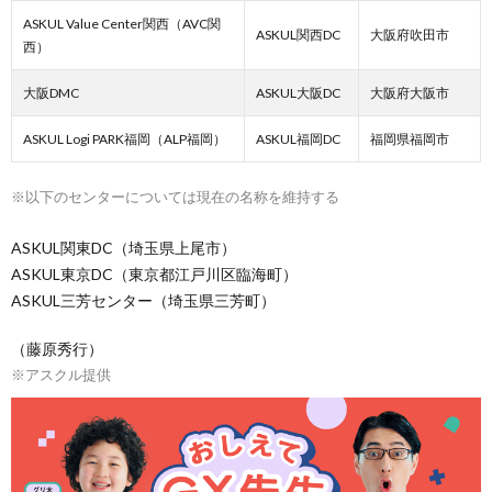
ASKUL Value Center関西（AVC関
ASKUL関西DC
大阪府吹田市
西）
大阪DMC
ASKUL大阪DC
大阪府大阪市
ASKUL Logi PARK福岡（ALP福岡）
ASKUL福岡DC
福岡県福岡市
※以下のセンターについては現在の名称を維持する
ASKUL関東DC（埼玉県上尾市）
ASKUL東京DC（東京都江戸川区臨海町）
ASKUL三芳センター（埼玉県三芳町）
（藤原秀行）
※アスクル提供