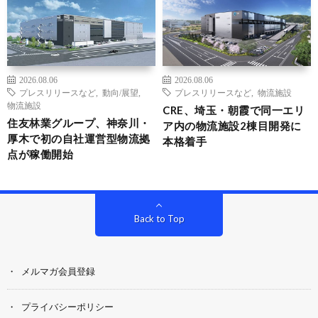
2026.08.06
2026.08.06
プレスリリースなど
,
動向/展望
,
プレスリリースなど
,
物流施設
物流施設
CRE、埼玉・朝霞で同一エリ
住友林業グループ、神奈川・
ア内の物流施設2棟目開発に
厚木で初の自社運営型物流拠
本格着手
点が稼働開始
Back to Top
メルマガ会員登録
プライバシーポリシー