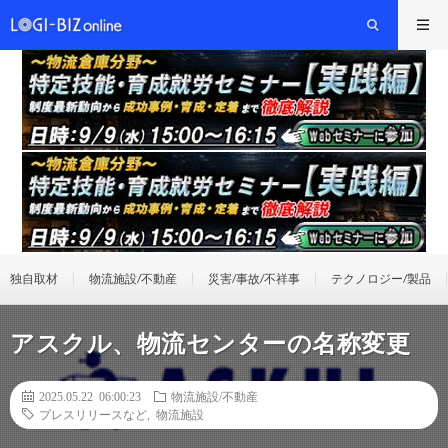
独自取材
物流施設/不動産
災害/事故/不祥事
テクノロジー/製品
アスクル、物流センターの名称変更
2025.05.22 06:00:23
物流施設/不動産
プレスリリースなど
,
物流施設