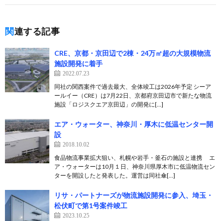
関連する記事
CRE、京都・京田辺で2棟・24万㎡超の大規模物流
施設開発に着手
2022.07.23
同社の関西案件で過去最大、全体竣工は2026年予定 シーア
ールイー（CRE）は7月22日、京都府京田辺市で新たな物流
施設「ロジスクエア京田辺」の開発に[…]
エア・ウォーター、神奈川・厚木に低温センター開
設
2018.10.02
食品物流事業拡大狙い、札幌や岩手・釜石の施設と連携 エ
ア・ウォーターは10月１日、神奈川県厚木市に低温物流セン
ターを開設したと発表した。運営は同社傘[…]
リサ・パートナーズが物流施設開発に参入、埼玉・
松伏町で第1号案件竣工
2023.10.25