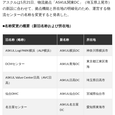
アスクルは5月21日、物流拠点「ASKUL関東DC」（埼玉県上尾市）
の新設に合わせて、拠点機能と所在地の明確化のため、運営する物
流センターの名称を変更すると発表した。
■名称変更の概要（新旧名称および所在地）
旧名称（略称）
新名称
所在地
ASKUL Logi PARK横浜（ALP横浜）
ASKUL横浜DC
神奈川県横浜市
東京都江東区青
DCMセンター
ASKUL青海DC
海
ASKUL Value Center日高（AVC日
ASKUL日高DC
埼玉県日高市
高）
仙台DMC
ASKUL仙台DC
宮城県仙台市
ASKUL名古屋
名古屋センター
愛知県東海市
DC