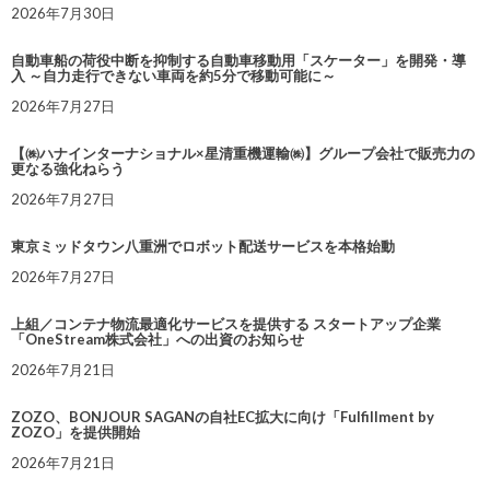
2026年7月30日
自動車船の荷役中断を抑制する自動車移動用「スケーター」を開発・導
入 ～自力走行できない車両を約5分で移動可能に～
2026年7月27日
【㈱ハナインターナショナル×星清重機運輸㈱】グループ会社で販売力の
更なる強化ねらう
2026年7月27日
東京ミッドタウン八重洲でロボット配送サービスを本格始動
2026年7月27日
上組／コンテナ物流最適化サービスを提供する スタートアップ企業
「OneStream株式会社」への出資のお知らせ
2026年7月21日
ZOZO、BONJOUR SAGANの自社EC拡大に向け「Fulfillment by
ZOZO」を提供開始
2026年7月21日