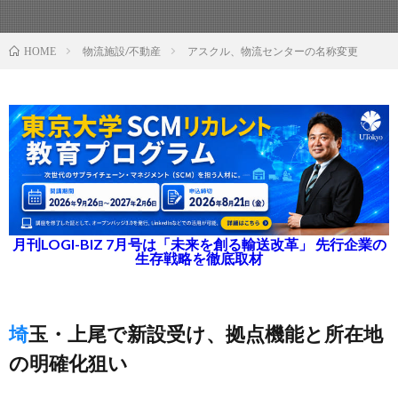
物流施設/不動産
アスクル、物流センターの名称変更
HOME
月刊LOGI-BIZ 7月号は「未来を創る輸送改革」 先行企業の
生存戦略を徹底取材
埼玉・上尾で新設受け、拠点機能と所在地
の明確化狙い