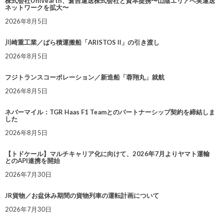
株式会社Univearth、倉吉運送株式会社と資本提携〜山陰エリアへ実運送
ネットワークを拡大〜
2026年8月5日
川崎重工業／ばら積運搬船「ARISTOS II」の引き渡し
2026年8月5日
フジトランスコーポレーション／新造船「蓉翔丸」就航
2026年8月5日
ネバーマイル：TGR Haas F1 Teamとのパートナーシップ契約を締結しま
した
2026年8月5日
【トドケール】マルチキャリア化に向けて、2026年7月よりヤマト運輸
とのAPI連携を開始
2026年7月30日
JR貨物／お盆休み期間の貨物列車の運転計画について
2026年7月30日