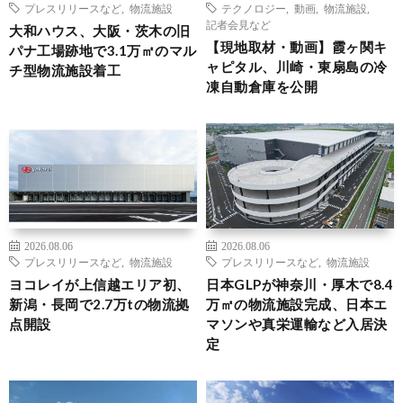
プレスリリースなど
,
物流施設
テクノロジー
,
動画
,
物流施設
,
記者会見など
大和ハウス、大阪・茨木の旧
【現地取材・動画】霞ヶ関キ
パナ工場跡地で3.1万㎡のマル
ャピタル、川崎・東扇島の冷
チ型物流施設着工
凍自動倉庫を公開
2026.08.06
2026.08.06
プレスリリースなど
,
物流施設
プレスリリースなど
,
物流施設
ヨコレイが上信越エリア初、
日本GLPが神奈川・厚木で8.4
新潟・長岡で2.7万tの物流拠
万㎡の物流施設完成、日本エ
点開設
マソンや真栄運輸など入居決
定