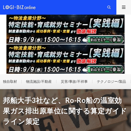
独自取材
物流施設/不動産
災害/事故/不祥事
テクノロジー/製品
邦船大手3社など、Ro-Ro船の温室効
果ガス排出原単位に関する算定ガイド
ライン策定