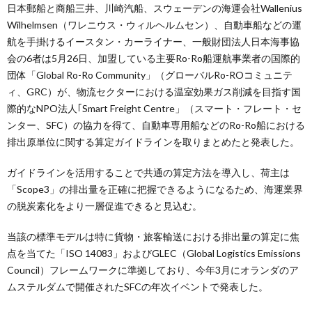
日本郵船と商船三井、川崎汽船、スウェーデンの海運会社Wallenius
Wilhelmsen（ワレニウス・ウィルヘルムセン）、自動車船などの運
航を手掛けるイースタン・カーライナー、一般財団法人日本海事協
会の6者は5月26日、加盟している主要Ro-Ro船運航事業者の国際的
団体「Global Ro-Ro Community」（グローバルRo-ROコミュニテ
ィ、GRC）が、物流セクターにおける温室効果ガス削減を目指す国
際的なNPO法人｢Smart Freight Centre」（スマート・フレート・セ
ンター、SFC）の協力を得て、自動車専用船などのRo-Ro船における
排出原単位に関する算定ガイドラインを取りまとめたと発表した。
ガイドラインを活用することで共通の算定方法を導入し、荷主は
「Scope3」の排出量を正確に把握できるようになるため、海運業界
の脱炭素化をより一層促進できると見込む。
当該の標準モデルは特に貨物・旅客輸送における排出量の算定に焦
点を当てた「ISO 14083」およびGLEC（Global Logistics Emissions
Council）フレームワークに準拠しており、今年3月にオランダのア
ムステルダムで開催されたSFCの年次イベントで発表した。