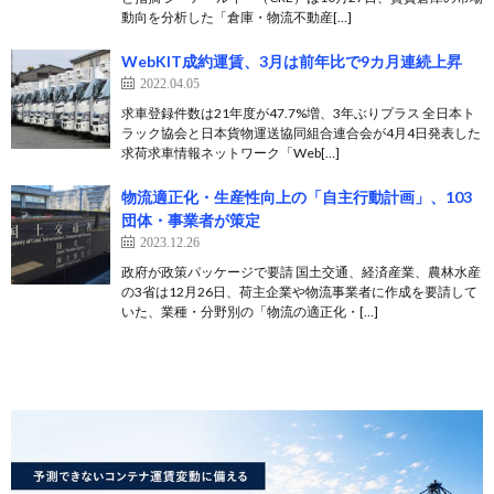
動向を分析した「倉庫・物流不動産[…]
WebKIT成約運賃、3月は前年比で9カ月連続上昇
2022.04.05
求車登録件数は21年度が47.7%増、3年ぶりプラス 全日本ト
ラック協会と日本貨物運送協同組合連合会が4月4日発表した
求荷求車情報ネットワーク「Web[…]
物流適正化・生産性向上の「自主行動計画」、103
団体・事業者が策定
2023.12.26
政府が政策パッケージで要請 国土交通、経済産業、農林水産
の3省は12月26日、荷主企業や物流事業者に作成を要請して
いた、業種・分野別の「物流の適正化・[…]