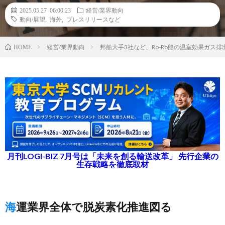
2025.05.27 06:00:23
経営/業界動向
動向/展望
,
海外
,
プレスリリースなど
経営/業界動向
邦船大手3社など、Ro-Ro船の温室効果ガス
HOME
月刊LOGI-BIZ 7月号は「未来を創る輸送改革」 先行企業の
生存戦略を徹底取材
海運業界全体で脱炭素化推進図る