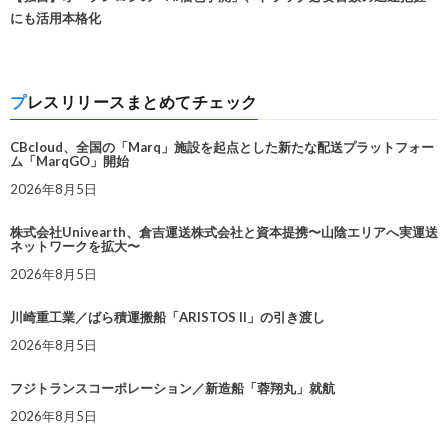
にも活用本格化
プレスリリースまとめてチェック
CBcloud、全国の「Marq」施設を起点とした新たな配送プラットフォー
ム「MarqGO」開始
2026年8月5日
株式会社Univearth、倉吉運送株式会社と資本提携〜山陰エリアへ実運送
ネットワークを拡大〜
2026年8月5日
川崎重工業／ばら積運搬船「ARISTOS II」の引き渡し
2026年8月5日
フジトランスコーポレーション／新造船「蓉翔丸」就航
2026年8月5日