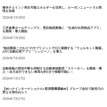
椿本チエイン／再生可能エネルギーを活用し、カーボンニュートラル実
現を加速
2026年7月30日
三井倉庫ホールディングス、受託物流業務に 「生成AI出荷検品アプリ」
を開発・導入開始
2026年7月30日
“独自開発こだわり”のサプリメントでD2C展開する「ウェルモット製薬」
がEC自動出荷アプリ「シッピーノ」を導入
2026年7月30日
自動車船の荷役中断を抑制する自動車移動用「スケーター」を開発・導
入 ～自力走行できない車両を約5分で移動可能に～
2026年7月27日
【㈱ハナインターナショナル×星清重機運輸㈱】グループ会社で販売力の
更なる強化ねらう
2026年7月27日