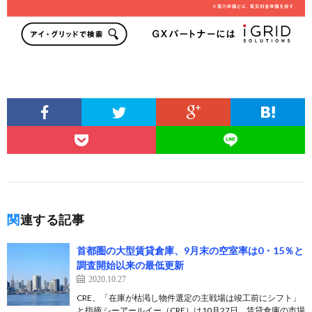
関連する記事
首都圏の大型賃貸倉庫、9月末の空室率は0・15％と
調査開始以来の最低更新
2020.10.27
CRE、「在庫が枯渇し物件選定の主戦場は竣工前にシフト」
と指摘 シーアールイー（CRE）は10月27日、賃貸倉庫の市場