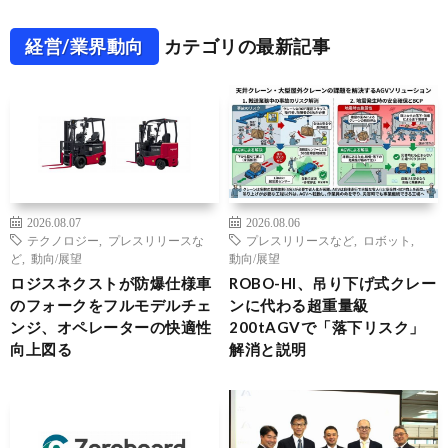
経営/業界動向
カテゴリの最新記事
2026.08.07
2026.08.06
テクノロジー
,
プレスリリースな
プレスリリースなど
,
ロボット
,
ど
,
動向/展望
動向/展望
ロジスネクストが防爆仕様車
ROBO-HI、吊り下げ式クレー
のフォークをフルモデルチェ
ンに代わる超重量級
ンジ、オペレーターの快適性
200tAGVで「落下リスク」
向上図る
解消と説明