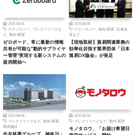
2026.08.06
2026.08.06
テクノロジー
,
プレスリリースな
テクノロジー
,
動向/展望
,
記者会
ど
,
動向/展望
見など
ゼロボード、常に最新の情報
【現地取材】貿易関連業務の
共有が可能な“動的サプライヤ
効率化目指す業界団体「日本
ー管理”実現する新システムの
貿易DX協会」が発足
提供開始へ
2026.08.06
2026.08.06
プレスリリースなど
,
動向/展望
,
プレスリリースなど
,
動向/展望
物流施設
モノタロウ、「お届け希望日
住友林業グループ、神奈川・
指定サービス」開始