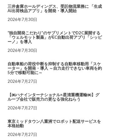
三井倉庫ホールディングス、受託物流業務に 「生成
AI出荷検品アプリ」を開発・導入開始
2026年7月30日
“独自開発こだわり”のサプリメントでD2C展開する
「ウェルモット製薬」がEC自動出荷アプリ「シッピ
ーノ」を導入
2026年7月30日
自動車船の荷役中断を抑制する自動車移動用「スケ
ーター」を開発・導入 ～自力走行できない車両を約
5分で移動可能に～
2026年7月27日
【㈱ハナインターナショナル×星清重機運輸㈱】グ
ループ会社で販売力の更なる強化ねらう
2026年7月27日
東京ミッドタウン八重洲でロボット配送サービスを
本格始動
2026年7月27日