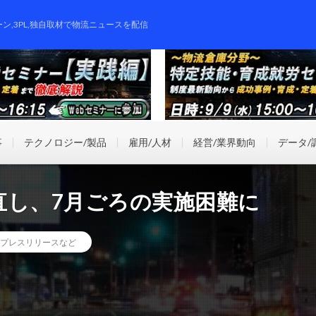
ーン,3PL,独自取材で物流ニュースを配信
事
テクノロジー/製品
雇用/人材
経営/業界動向
データ/
直し、7月ごろの実施困難に
プレスリリースなど