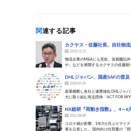
関連する記事
カクヤス・佐藤社長、自社物流
2019.12.23
物流企業のM&Aにも意欲、首都圏以
や」などを展開するカクヤスの佐藤順一
DHLジャパン、国産SAFの普及
2026.03.26
産業横断し各社と連携強化 DHLジャ
大に取り組む有志団体「ACT FOR SKY[
NX総研『荷動き指数』、4～6
2022.08.09
コロナ禍が影響、1年3カ月ぶりマイナ
果を公表した。 国内向け出荷量の『荷動