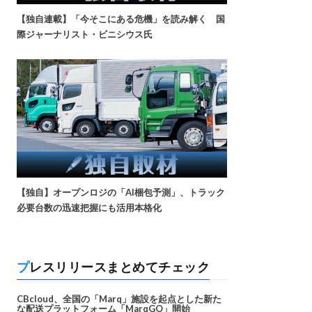
【独自連載】「今そこにある危機」を読み解く 国
際ジャーナリスト・ビニシウス氏
【独自】オープンロジの「AI梱包予測」、トラック
必要台数の迅速把握にも活用本格化
プレスリリースまとめてチェック
CBcloud、全国の「Marq」施設を起点とした新た
な配送プラットフォーム「MarqGO」開始