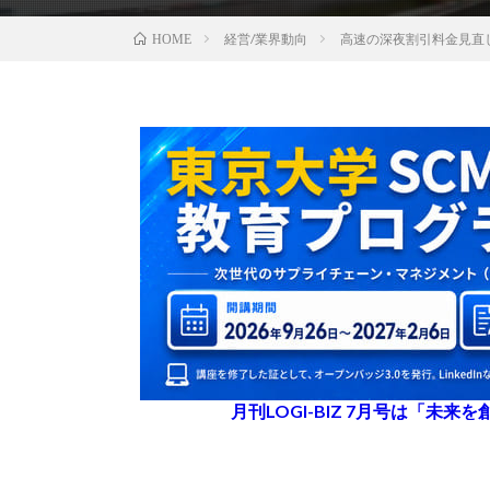
経営/業界動向
高速の深夜割引料金見直
HOME
月刊LOGI-BIZ 7月号は「未