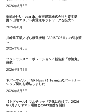
2026年8月5日
株式会社Univearth、倉吉運送株式会社と資本提
携〜山陰エリアへ実運送ネットワークを拡大〜
2026年8月5日
川崎重工業／ばら積運搬船「ARISTOS II」の引き渡
し
2026年8月5日
フジトランスコーポレーション／新造船「蓉翔丸」
就航
2026年8月5日
ネバーマイル：TGR Haas F1 Teamとのパートナー
シップ契約を締結しました
2026年8月5日
【トドケール】マルチキャリア化に向けて、2026
年7月よりヤマト運輸とのAPI連携を開始
2026年7月30日