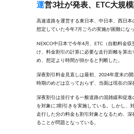
運営3社が発表、ETC大
高速道路を運営する東日本、中日本、西日本の
想定していた今年7月ごろの実施が困難にな
NEXCO中日本で今年4月、ETC（自動料
け、料金割引の計算に必要な走行距離を算出
め、想定より時間が掛かると判断した。
深夜割引料金見直しは最初、2024年度末の
時期のめどは立っておらず、当面は現在の深
深夜割引は並行する一般道路の混雑緩和促進の
を対象に3割引きを実施している。しかし、
走行した分の料金も割引対象となるため、深
ることが問題となっている。