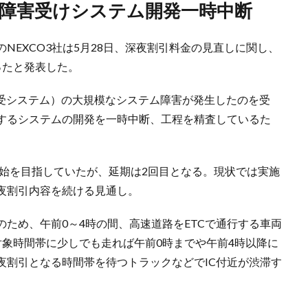
規模障害受けシステム開発一時中断
NEXCO3社は5月28日、深夜割引料金の見直しに関し、
ったと発表した。
金収受システム）の大規模なシステム障害が発生したのを受
するシステムの開発を一時中断、工程を精査しているた
開始を目指していたが、延期は2回目となる。現状では実施
夜割引内容を続ける見通し。
ため、午前0～4時の間、高速道路をETCで通行する車両
対象時間帯に少しでも走れば午前0時までや午前4時以降に
夜割引となる時間帯を待つトラックなどでIC付近が渋滞す