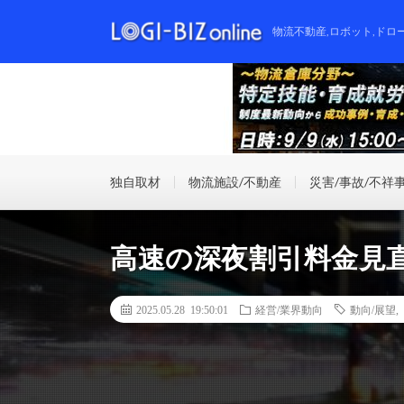
物流不動産,ロボット,ドロ
独自取材
物流施設/不動産
災害/事故/不祥
高速の深夜割引料金見
2025.05.28 19:50:01
経営/業界動向
動向/展望
,