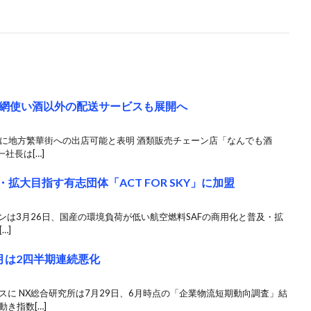
網使い酒以外の配送サービスも展開へ
外に地方繁華街への出店可能と表明 酒類販売チェーン店「なんでも酒
社長は[…]
・拡大目指す有志団体「ACT FOR SKY」に加盟
パンは3月26日、国産の環境負荷が低い航空燃料SAFの商用化と普及・拡
…]
月は2四半期連続悪化
スに NX総合研究所は7月29日、6月時点の「企業物流短期動向調査」結
き指数[…]