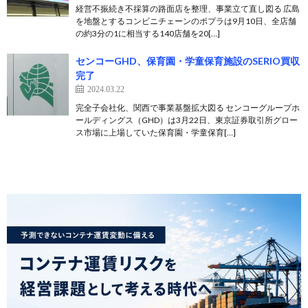
経営不振続き不採算の路面店を整理、事業立て直し図る 広島
を地盤とするコンビニチェーンのポプラは9月10日、全店舗
の約3分の1に相当する140店舗を20[…]
センコーGHD、保育園・学童保育施設のSERIO買収
完了
2024.03.22
完全子会社化、関西で事業基盤拡大図る センコーグループホ
ールディングス（GHD）は3月22日、東京証券取引所グロー
ス市場に上場していた保育園・学童保育[…]