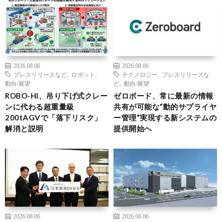
2026.08.06
2026.08.06
プレスリリースなど
,
ロボット
,
テクノロジー
,
プレスリリースな
動向/展望
ど
,
動向/展望
ROBO-HI、吊り下げ式クレー
ゼロボード、常に最新の情報
ンに代わる超重量級
共有が可能な“動的サプライヤ
200tAGVで「落下リスク」
ー管理”実現する新システムの
解消と説明
提供開始へ
2026.08.06
2026.08.06