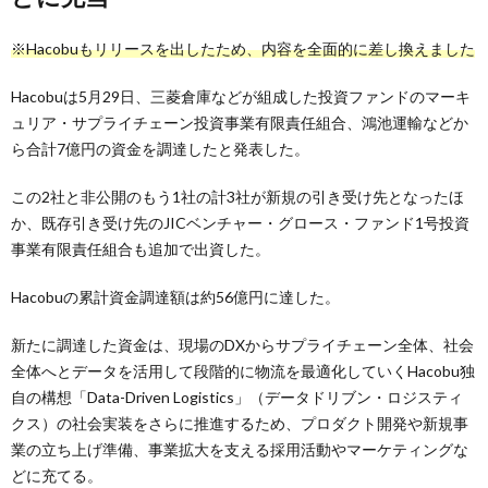
※Hacobuもリリースを出したため、内容を全面的に差し換えました
Hacobuは5月29日、三菱倉庫などが組成した投資ファンドのマーキ
ュリア・サプライチェーン投資事業有限責任組合、鴻池運輸などか
ら合計7億円の資金を調達したと発表した。
この2社と非公開のもう1社の計3社が新規の引き受け先となったほ
か、既存引き受け先のJICベンチャー・グロース・ファンド1号投資
事業有限責任組合も追加で出資した。
Hacobuの累計資金調達額は約56億円に達した。
新たに調達した資金は、現場のDXからサプライチェーン全体、社会
全体へとデータを活用して段階的に物流を最適化していくHacobu独
自の構想「Data-Driven Logistics」（データドリブン・ロジスティ
クス）の社会実装をさらに推進するため、プロダクト開発や新規事
業の立ち上げ準備、事業拡大を支える採用活動やマーケティングな
どに充てる。