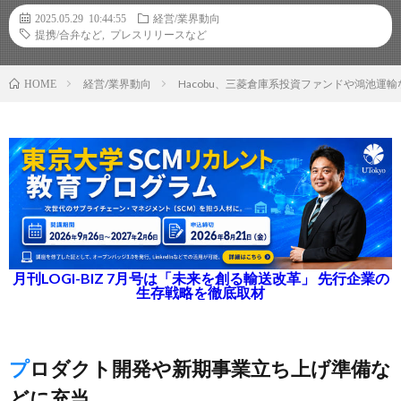
2025.05.29 10:44:55
経営/業界動向
提携/合弁など
,
プレスリリースなど
経営/業界動向
Hacobu、三菱倉庫系投資ファンドや鴻池運
HOME
月刊LOGI-BIZ 7月号は「未来を創る輸送改革」 先行企業の
生存戦略を徹底取材
プロダクト開発や新期事業立ち上げ準備な
どに充当