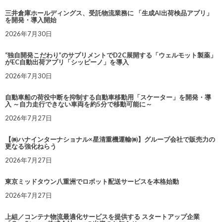
三井倉庫ホールディングス、受託物流業務に 「生成AI出荷検品アプリ」
を開発・導入開始
2026年7月30日
“独自開発こだわり”のサプリメントでD2C展開する「ウェルモット製薬」
がEC自動出荷アプリ「シッピーノ」を導入
2026年7月30日
自動車船の荷役中断を抑制する自動車移動用「スケーター」を開発・導
入 ～自力走行できない車両を約5分で移動可能に～
2026年7月27日
【㈱ハナインターナショナル×星清重機運輸㈱】グループ会社で販売力の
更なる強化ねらう
2026年7月27日
東京ミッドタウン八重洲でロボット配送サービスを本格始動
2026年7月27日
上組／コンテナ物流最適化サービスを提供する スタートアップ企業