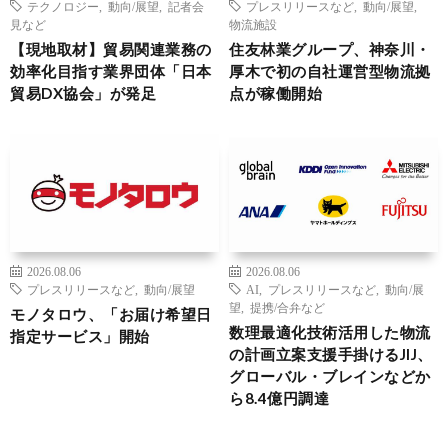
テクノロジー
,
動向/展望
,
記者会
プレスリリースなど
,
動向/展望
,
見など
物流施設
【現地取材】貿易関連業務の
住友林業グループ、神奈川・
効率化目指す業界団体「日本
厚木で初の自社運営型物流拠
貿易DX協会」が発足
点が稼働開始
2026.08.06
2026.08.06
プレスリリースなど
,
動向/展望
AI
,
プレスリリースなど
,
動向/展
望
,
提携/合弁など
モノタロウ、「お届け希望日
数理最適化技術活用した物流
指定サービス」開始
の計画立案支援手掛けるJIJ、
グローバル・ブレインなどか
ら8.4億円調達