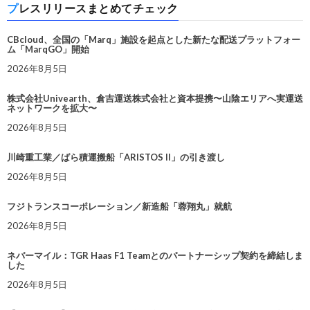
プレスリリースまとめてチェック
CBcloud、全国の「Marq」施設を起点とした新たな配送プラットフォー
ム「MarqGO」開始
2026年8月5日
株式会社Univearth、倉吉運送株式会社と資本提携〜山陰エリアへ実運送
ネットワークを拡大〜
2026年8月5日
川崎重工業／ばら積運搬船「ARISTOS II」の引き渡し
2026年8月5日
フジトランスコーポレーション／新造船「蓉翔丸」就航
2026年8月5日
ネバーマイル：TGR Haas F1 Teamとのパートナーシップ契約を締結しま
した
2026年8月5日