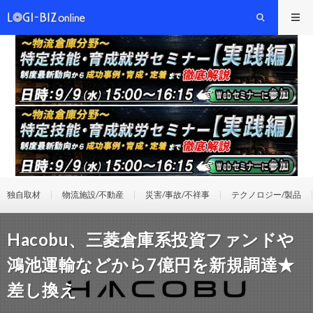
独自取材
物流施設/不動産
災害/事故/不祥事
テクノロジー/製品
Hacobu、三菱倉庫系投資ファンドや
鴻池運輸などから7億円を新規調達★
差し換え