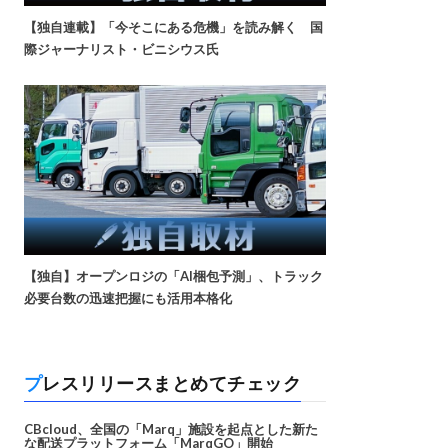
【独自連載】「今そこにある危機」を読み解く 国
際ジャーナリスト・ビニシウス氏
【独自】オープンロジの「AI梱包予測」、トラック
必要台数の迅速把握にも活用本格化
プレスリリースまとめてチェック
CBcloud、全国の「Marq」施設を起点とした新た
な配送プラットフォーム「MarqGO」開始