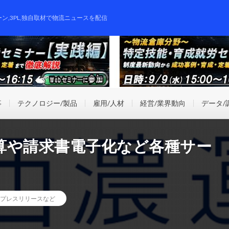
ーン,3PL,独自取材で物流ニュースを配信
事
テクノロジー/製品
雇用/人材
経営/業界動向
データ/
算や請求書電子化など各種サー
プレスリリースなど