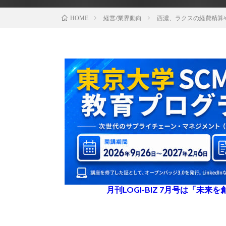
経営/業界動向
西濃、ラクスの経費精算
HOME
月刊LOGI-BIZ 7月号は「未