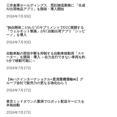
三井倉庫ホールディングス、受託物流業務に 「生成
AI出荷検品アプリ」を開発・導入開始
2026年7月30日
“独自開発こだわり”のサプリメントでD2C展開する
「ウェルモット製薬」がEC自動出荷アプリ「シッピ
ーノ」を導入
2026年7月30日
自動車船の荷役中断を抑制する自動車移動用「スケ
ーター」を開発・導入 ～自力走行できない車両を約
5分で移動可能に～
2026年7月27日
【㈱ハナインターナショナル×星清重機運輸㈱】グ
ループ会社で販売力の更なる強化ねらう
2026年7月27日
東京ミッドタウン八重洲でロボット配送サービスを
本格始動
2026年7月27日