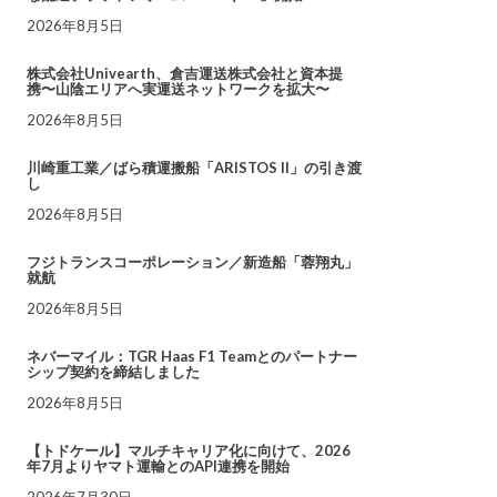
2026年8月5日
株式会社Univearth、倉吉運送株式会社と資本提
携〜山陰エリアへ実運送ネットワークを拡大〜
2026年8月5日
川崎重工業／ばら積運搬船「ARISTOS II」の引き渡
し
2026年8月5日
フジトランスコーポレーション／新造船「蓉翔丸」
就航
2026年8月5日
ネバーマイル：TGR Haas F1 Teamとのパートナー
シップ契約を締結しました
2026年8月5日
【トドケール】マルチキャリア化に向けて、2026
年7月よりヤマト運輸とのAPI連携を開始
2026年7月30日