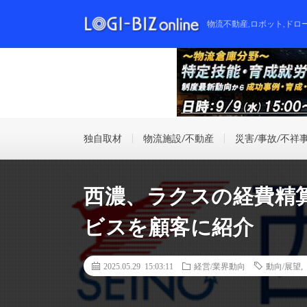
物流不動産,ロボット,ドロ
独自取材
物流施設/不動産
災害/事故/不祥
西濃、ラクスの経費精
ビスを顧客に紹介
2025.05.29 15:03:11
経営/業界動向
動向/展望
,