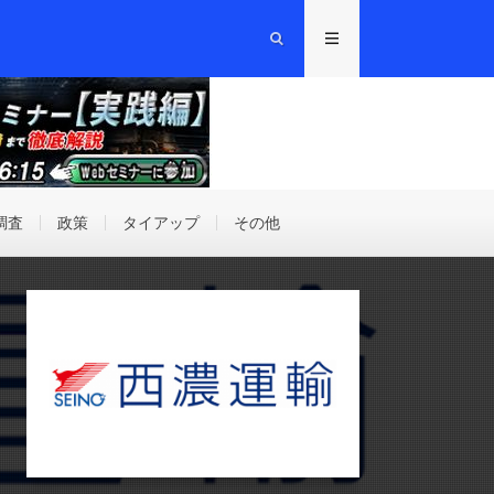
調査
政策
タイアップ
その他