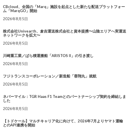
CBcloud、全国の「Marq」施設を起点とした新たな配送プラットフォー
ム「MarqGO」開始
2026年8月5日
株式会社Univearth、倉吉運送株式会社と資本提携〜山陰エリアへ実運送
ネットワークを拡大〜
2026年8月5日
川崎重工業／ばら積運搬船「ARISTOS II」の引き渡し
2026年8月5日
フジトランスコーポレーション／新造船「蓉翔丸」就航
2026年8月5日
ネバーマイル：TGR Haas F1 Teamとのパートナーシップ契約を締結しま
した
2026年8月5日
【トドケール】マルチキャリア化に向けて、2026年7月よりヤマト運輸
とのAPI連携を開始