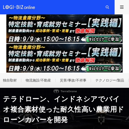
独自取材
物流施設/不動産
災害/事故/不祥事
テクノロジー/製品
テラドローン、インドネシアでバイ
オ複合素材使った耐久性高い農業用ド
ローンカバーを開発