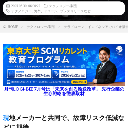
2025.05.30 06:00:27
テクノロジー/製品
テクノロジー
,
海外
,
ドローン
,
プレスリリースなど
テクノロジー/製品
テラドローン、インドネシアでバイオ複
HOME
月刊LOGI-BIZ 7月号は「未来を創る輸送改革」 先行企業の
生存戦略を徹底取材
現地メーカーと共同で、故障リスク低減な
どに期待