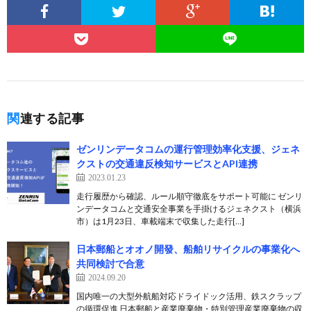
関連する記事
ゼンリンデータコムの運行管理効率化支援、ジェネ
クストの交通違反検知サービスとAPI連携
2023.01.23
走行履歴から確認、ルール順守徹底をサポート可能に ゼンリ
ンデータコムと交通安全事業を手掛けるジェネクスト（横浜
市）は1月23日、車載端末で収集した走行[…]
日本郵船とオオノ開發、船舶リサイクルの事業化へ
共同検討で合意
2024.09.20
国内唯一の大型外航船対応ドライドック活用、鉄スクラップ
の循環促進 日本郵船と産業廃棄物・特別管理産業廃棄物の収