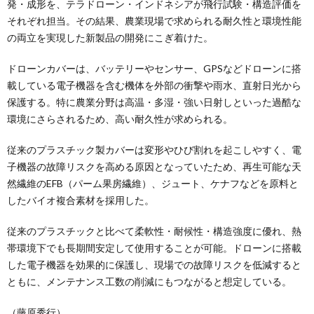
発・成形を、テラドローン・インドネシアが飛行試験・構造評価を
それぞれ担当。その結果、農業現場で求められる耐久性と環境性能
の両立を実現した新製品の開発にこぎ着けた。
ドローンカバーは、バッテリーやセンサー、GPSなどドローンに搭
載している電子機器を含む機体を外部の衝撃や雨水、直射日光から
保護する。特に農業分野は高温・多湿・強い日射しといった過酷な
環境にさらされるため、高い耐久性が求められる。
従来のプラスチック製カバーは変形やひび割れを起こしやすく、電
子機器の故障リスクを高める原因となっていたため、再生可能な天
然繊維のEFB（パーム果房繊維）、ジュート、ケナフなどを原料と
したバイオ複合素材を採用した。
従来のプラスチックと比べて柔軟性・耐候性・構造強度に優れ、熱
帯環境下でも長期間安定して使用することが可能。ドローンに搭載
した電子機器を効果的に保護し、現場での故障リスクを低減すると
ともに、メンテナンス工数の削減にもつながると想定している。
（藤原秀行）