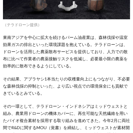
（テラドローン提供）
東南アジアを中心に拡大を続けるパーム油産業は、森林伐採や温室
効果ガスの排出といった環境課題を抱えている。テラドローンは、
ドローンを活用した農薬散布サービスを提供しており、人力での散
布に比べて作業者の農薬接触リスクを低減し、必要最小限の農薬を
効率的に散布できるようにしている。
その結果、アブラヤシ1本当たりの収穫量向上にもつながり、不必要
な森林伐採の抑制といった、より広い視点での環境保全にも貢献で
きているとみている。
その一環として、テラドローン・インドネシアはミッドウェストと
組み、農業用ドローンの機体カバーに、再生可能な天然繊維を用い
たバイオ複合素材を採用する取り組みを進めてきた。今年2月に両社
間でR&Dに関するMOU（覚書）を締結し、ミッドウェストが素材開