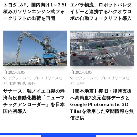
トヨタL&F、国内向け1～3.5t
エバラ物流、ロボットパレタ
積みガソリンエンジン式フォ
イザーと連携するハクオウロ
ークリフトの出荷を再開
ボの自動フォークリフト導入
2026.08.05
2026.08.05
テクノロジー
,
プレスリリースな
テクノロジー
,
プレスリリースな
ど
,
動向/展望
,
海外
ど
,
災害
サナース、独ノイエロ製の港
【熊本地震】復旧・復興支援
湾荷役自動化機械「ニューマ
へ高精度3次元点群データと
チックアンローダー」を日本
Google Photorealistic 3D
国内初導入
Tilesを活用した空間情報を無
償提供