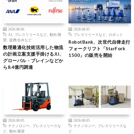
2026.08.06
2026.08.05
AI
,
プレスリリースなど
,
動向/展
プレスリリースなど
,
ロボット
望
,
提携/合弁など
RobotBank、次世代自律走行
数理最適化技術活用した物流
フォークリフト「StarFork
の計画立案支援手掛けるJIJ、
1500」の販売を開始
グローバル・ブレインなどか
ら8.4億円調達
2026.08.05
2026.08.05
テクノロジー
,
プレスリリースな
テクノロジー
,
プレスリリースな
ど
,
動向/展望
ど