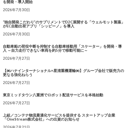
を開発・導入開始
2026年7月30日
“独自開発こだわり”のサプリメントでD2C展開する「ウェルモット製薬」
がEC自動出荷アプリ「シッピーノ」を導入
2026年7月30日
自動車船の荷役中断を抑制する自動車移動用「スケーター」を開発・導
入 ～自力走行できない車両を約5分で移動可能に～
2026年7月27日
【㈱ハナインターナショナル×星清重機運輸㈱】グループ会社で販売力の
更なる強化ねらう
2026年7月27日
東京ミッドタウン八重洲でロボット配送サービスを本格始動
2026年7月27日
上組／コンテナ物流最適化サービスを提供する スタートアップ企業
「OneStream株式会社」への出資のお知らせ
2026年7月21日