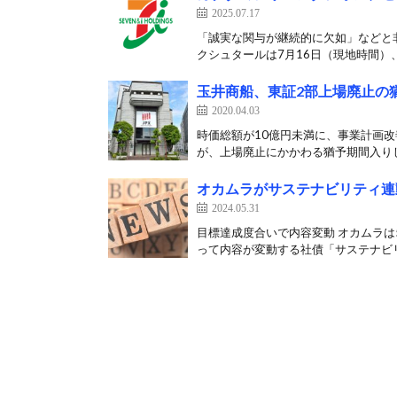
2025.07.17
「誠実な関与が継続的に欠如」などと
クシュタールは7月16日（現地時間）、
玉井商船、東証2部上場廃止の
2020.04.03
時価総額が10億円未満に、事業計画改
が、上場廃止にかかわる猶予期間入りし
オカムラがサステナビリティ連
2024.05.31
目標達成度合いで内容変動 オカムラは
って内容が変動する社債「サステナビリ