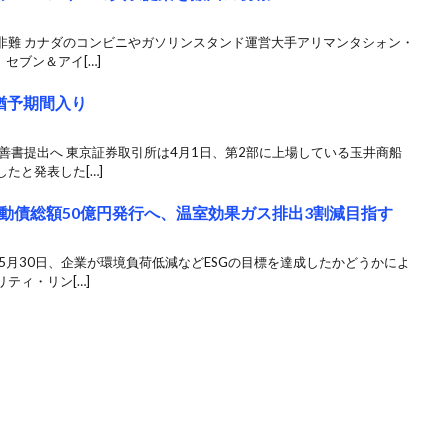
非難 カナダのコンビニやガソリンスタンド運営大手アリマンタシォン・
セブン＆アイ[…]
猶予期間入り
善書提出へ 東京証券取引所は4月1日、第2部に上場している玉井商船
たと発表した[…]
動債総額50億円発行へ、温室効果ガス排出3割減目指す
5月30日、企業が環境負荷低減などESGの目標を達成したかどうかによ
ティ・リン[…]