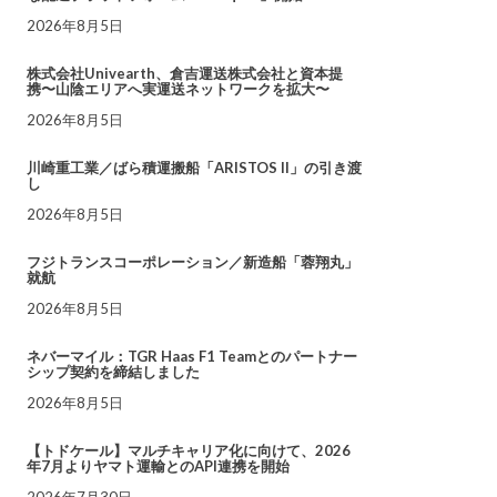
2026年8月5日
株式会社Univearth、倉吉運送株式会社と資本提
携〜山陰エリアへ実運送ネットワークを拡大〜
2026年8月5日
川崎重工業／ばら積運搬船「ARISTOS II」の引き渡
し
2026年8月5日
フジトランスコーポレーション／新造船「蓉翔丸」
就航
2026年8月5日
ネバーマイル：TGR Haas F1 Teamとのパートナー
シップ契約を締結しました
2026年8月5日
【トドケール】マルチキャリア化に向けて、2026
年7月よりヤマト運輸とのAPI連携を開始
2026年7月30日