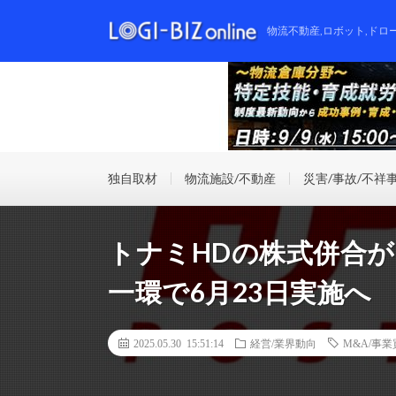
物流不動産,ロボット,ドロ
独自取材
物流施設/不動産
災害/事故/不祥
トナミHDの株式併合が
一環で6月23日実施へ
2025.05.30 15:51:14
経営/業界動向
M&A/事