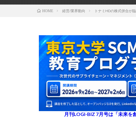
経営/業界動向
トナミHDの株式併合が臨
HOME
月刊LOGI-BIZ 7月号は「未