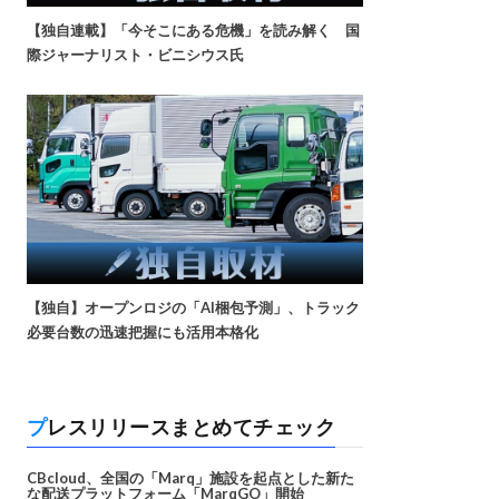
【独自連載】「今そこにある危機」を読み解く 国
際ジャーナリスト・ビニシウス氏
【独自】オープンロジの「AI梱包予測」、トラック
必要台数の迅速把握にも活用本格化
プレスリリースまとめてチェック
CBcloud、全国の「Marq」施設を起点とした新た
な配送プラットフォーム「MarqGO」開始