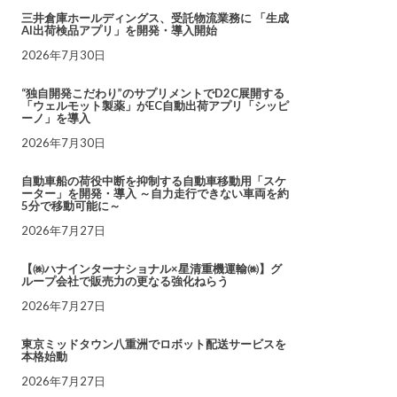
三井倉庫ホールディングス、受託物流業務に 「生成
AI出荷検品アプリ」を開発・導入開始
2026年7月30日
“独自開発こだわり”のサプリメントでD2C展開する
「ウェルモット製薬」がEC自動出荷アプリ「シッピ
ーノ」を導入
2026年7月30日
自動車船の荷役中断を抑制する自動車移動用「スケ
ーター」を開発・導入 ～自力走行できない車両を約
5分で移動可能に～
2026年7月27日
【㈱ハナインターナショナル×星清重機運輸㈱】グ
ループ会社で販売力の更なる強化ねらう
2026年7月27日
東京ミッドタウン八重洲でロボット配送サービスを
本格始動
2026年7月27日