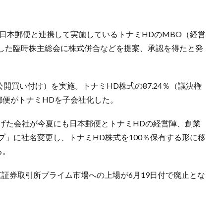
、日本郵便と連携して実施しているトナミHDのMBO（経営
した臨時株主総会に株式併合などを提案、承認を得たと発
公開買い付け）を実施。トナミHD株式の87.24％（議決権
郵便がトナミHDを子会社化した。
上げた会社が今夏にも日本郵便とトナミHDの経営陣、創業
プ」に社名変更し、トナミHD株式を100％保有する形に移
る。
証券取引所プライム市場への上場が6月19日付で廃止とな