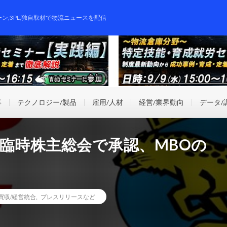
ーン,3PL,独自取材で物流ニュースを配信
事
テクノロジー/製品
雇用/人材
経営/業界動向
データ/
臨時株主総会で承認、MBOの
業買収/経営統合
,
プレスリリースなど