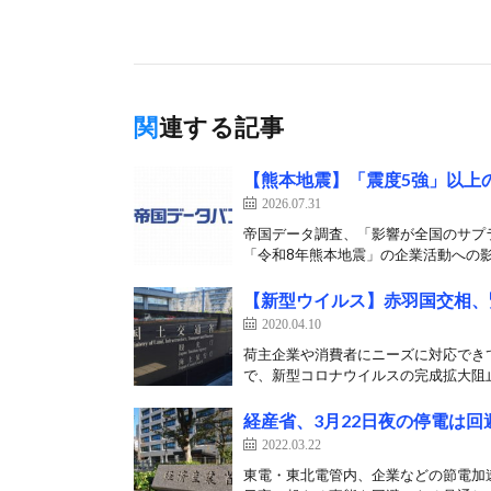
関連する記事
【熊本地震】「震度5強」以上の
2026.07.31
帝国データ調査、「影響が全国のサプラ
「令和8年熊本地震」の企業活動への影
【新型ウイルス】赤羽国交相、
2020.04.10
荷主企業や消費者にニーズに対応できて
で、新型コロナウイルスの完成拡大阻止
経産省、3月22日夜の停電は
2022.03.22
東電・東北電管内、企業などの節電加速