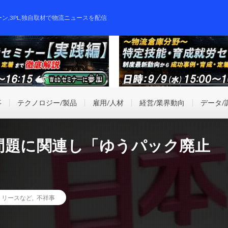
ーン,3PL,独自取材で物流ニュースを配信
事
テクノロジー/製品
雇用/人材
経営/業界動向
データ/
問題に関連し「ゆうパック廃止
リリースなど
,
不祥事