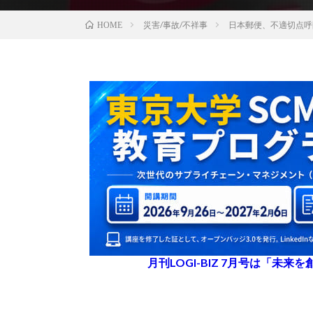
災害/事故/不祥事
日本郵便、不適切点呼
HOME
月刊LOGI-BIZ 7月号は「未