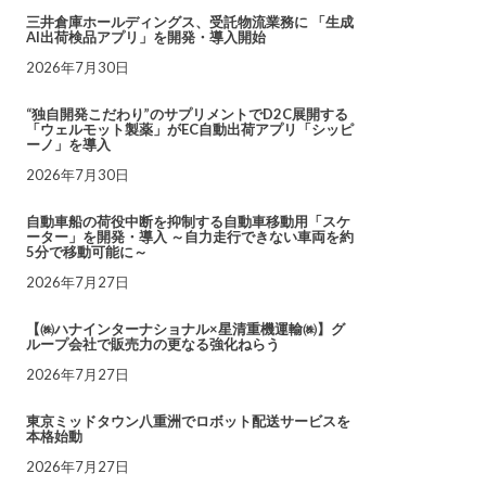
三井倉庫ホールディングス、受託物流業務に 「生成
AI出荷検品アプリ」を開発・導入開始
2026年7月30日
“独自開発こだわり”のサプリメントでD2C展開する
「ウェルモット製薬」がEC自動出荷アプリ「シッピ
ーノ」を導入
2026年7月30日
自動車船の荷役中断を抑制する自動車移動用「スケ
ーター」を開発・導入 ～自力走行できない車両を約
5分で移動可能に～
2026年7月27日
【㈱ハナインターナショナル×星清重機運輸㈱】グ
ループ会社で販売力の更なる強化ねらう
2026年7月27日
東京ミッドタウン八重洲でロボット配送サービスを
本格始動
2026年7月27日