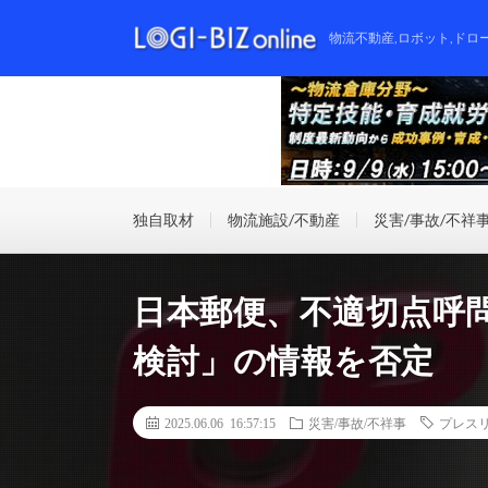
物流不動産,ロボット,ドロ
独自取材
物流施設/不動産
災害/事故/不祥
日本郵便、不適切点呼
検討」の情報を否定
2025.06.06 16:57:15
災害/事故/不祥事
プレス