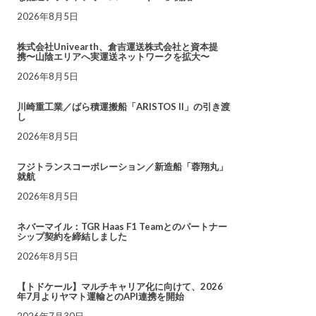
2026年8月5日
株式会社Univearth、倉吉運送株式会社と資本提
携〜山陰エリアへ実運送ネットワークを拡大〜
2026年8月5日
川崎重工業／ばら積運搬船「ARISTOS II」の引き渡
し
2026年8月5日
フジトランスコーポレーション／新造船「蓉翔丸」
就航
2026年8月5日
ネバーマイル：TGR Haas F1 Teamとのパートナー
シップ契約を締結しました
2026年8月5日
【トドケール】マルチキャリア化に向けて、2026
年7月よりヤマト運輸とのAPI連携を開始
2026年7月30日