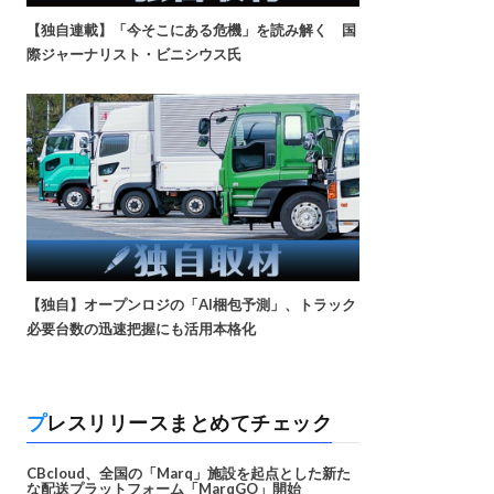
【独自連載】「今そこにある危機」を読み解く 国
際ジャーナリスト・ビニシウス氏
【独自】オープンロジの「AI梱包予測」、トラック
必要台数の迅速把握にも活用本格化
プレスリリースまとめてチェック
CBcloud、全国の「Marq」施設を起点とした新た
な配送プラットフォーム「MarqGO」開始