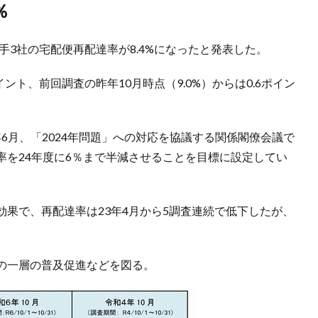
％
手3社の宅配便再配達率が8.4%になったと発表した。
ポイント、前回調査の昨年10月時点（9.0%）からは0.6ポイン
3年6月、「2024年問題」への対応を協議する関係閣僚会議で
率を24年度に6％まで半減させることを目標に設定してい
果で、再配達率は23年4月から5調査連続で低下したが、
の一層の普及促進などを図る。