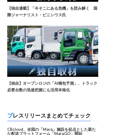
【独自連載】「今そこにある危機」を読み解く 国
際ジャーナリスト・ビニシウス氏
【独自】オープンロジの「AI梱包予測」、トラック
必要台数の迅速把握にも活用本格化
プレスリリースまとめてチェック
CBcloud、全国の「Marq」施設を起点とした新た
な配送プラットフォーム「MarqGO」開始