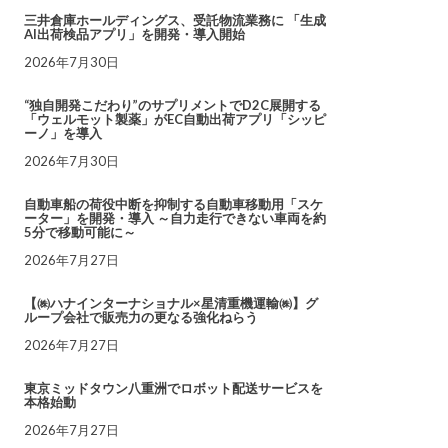
三井倉庫ホールディングス、受託物流業務に 「生成
AI出荷検品アプリ」を開発・導入開始
2026年7月30日
“独自開発こだわり”のサプリメントでD2C展開する
「ウェルモット製薬」がEC自動出荷アプリ「シッピ
ーノ」を導入
2026年7月30日
自動車船の荷役中断を抑制する自動車移動用「スケ
ーター」を開発・導入 ～自力走行できない車両を約
5分で移動可能に～
2026年7月27日
【㈱ハナインターナショナル×星清重機運輸㈱】グ
ループ会社で販売力の更なる強化ねらう
2026年7月27日
東京ミッドタウン八重洲でロボット配送サービスを
本格始動
2026年7月27日