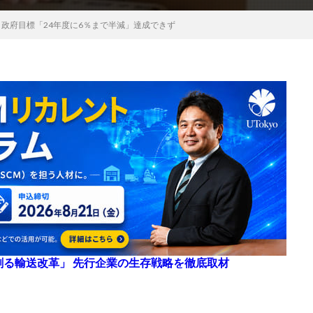
政府目標「24年度に6％まで半減」達成できず
来を創る輸送改革」 先行企業の生存戦略を徹底取材