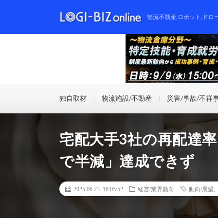
物流不動産,ロボット,ドロ
独自取材
物流施設/不動産
災害/事故/不祥
宅配大手3社の再配達率
で半減」達成できず
2025.06.23 18:05:52
経営/業界動向
動向/展望
,