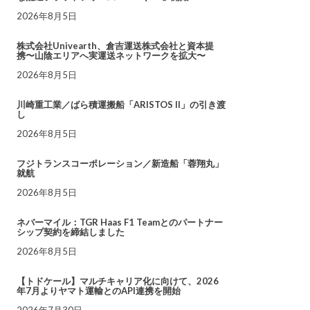
2026年8月5日
株式会社Univearth、倉吉運送株式会社と資本提
携〜山陰エリアへ実運送ネットワークを拡大〜
2026年8月5日
川崎重工業／ばら積運搬船「ARISTOS II」の引き渡
し
2026年8月5日
フジトランスコーポレーション／新造船「蓉翔丸」
就航
2026年8月5日
ネバーマイル：TGR Haas F1 Teamとのパートナー
シップ契約を締結しました
2026年8月5日
【トドケール】マルチキャリア化に向けて、2026
年7月よりヤマト運輸とのAPI連携を開始
2026年7月30日