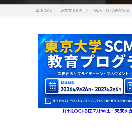
経営/業界動向
宅配大手3社の再配達率、
HOME
月刊LOGI-BIZ 7月号は「未