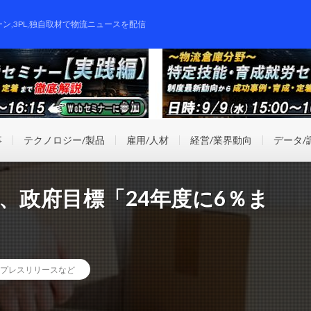
ーン,3PL,独自取材で物流ニュースを配信
事
テクノロジー/製品
雇用/人材
経営/業界動向
データ/
、政府目標「24年度に6％ま
プレスリリースなど