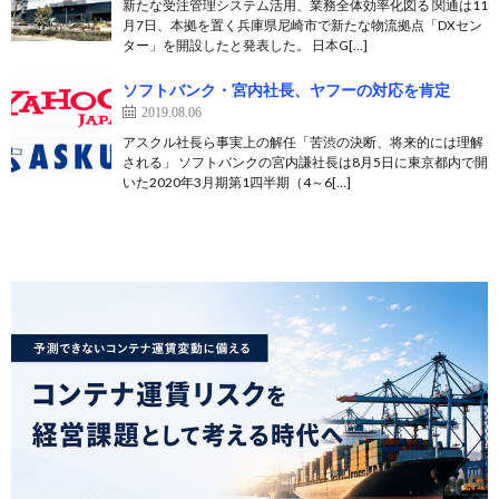
新たな受注管理システム活用、業務全体効率化図る 関通は11
月7日、本拠を置く兵庫県尼崎市で新たな物流拠点「DXセン
ター」を開設したと発表した。 日本G[…]
ソフトバンク・宮内社長、ヤフーの対応を肯定
2019.08.06
アスクル社長ら事実上の解任「苦渋の決断、将来的には理解
される」 ソフトバンクの宮内謙社長は8月5日に東京都内で開
いた2020年3月期第1四半期（4～6[…]