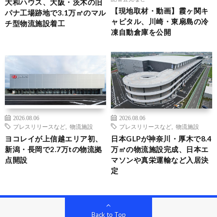
大和ハウス、大阪・茨木の旧
【現地取材・動画】霞ヶ関キ
パナ工場跡地で3.1万㎡のマル
ャピタル、川崎・東扇島の冷
チ型物流施設着工
凍自動倉庫を公開
2026.08.06
2026.08.06
プレスリリースなど
,
物流施設
プレスリリースなど
,
物流施設
ヨコレイが上信越エリア初、
日本GLPが神奈川・厚木で8.4
新潟・長岡で2.7万tの物流拠
万㎡の物流施設完成、日本エ
点開設
マソンや真栄運輸など入居決
定
Back to Top