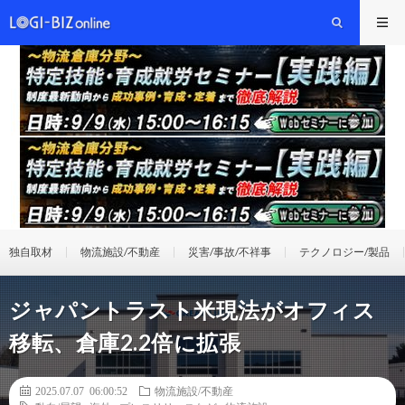
独自取材
物流施設/不動産
災害/事故/不祥事
テクノロジー/製品
ジャパントラスト米現法がオフィス
移転、倉庫2.2倍に拡張
2025.07.07 06:00:52
物流施設/不動産