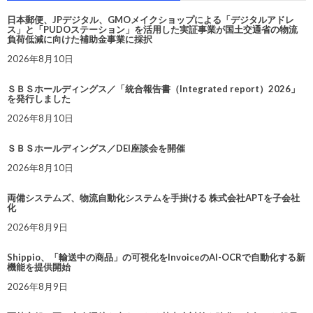
日本郵便、JPデジタル、GMOメイクショップによる「デジタルアドレ
ス」と「PUDOステーション」を活用した実証事業が国土交通省の物流
負荷低減に向けた補助金事業に採択
2026年8月10日
ＳＢＳホールディングス／「統合報告書（Integrated report）2026」
を発行しました
2026年8月10日
ＳＢＳホールディングス／DEI座談会を開催
2026年8月10日
両備システムズ、物流自動化システムを手掛ける 株式会社APTを子会社
化
2026年8月9日
Shippio、「輸送中の商品」の可視化をInvoiceのAI-OCRで自動化する新
機能を提供開始
2026年8月9日