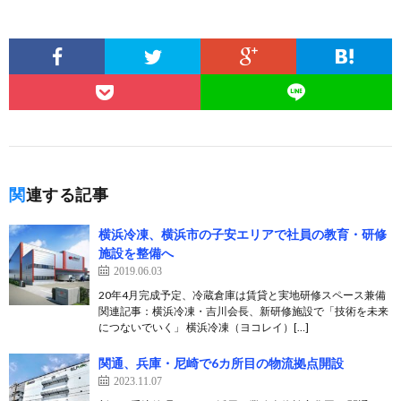
関連する記事
横浜冷凍、横浜市の子安エリアで社員の教育・研修
施設を整備へ
2019.06.03
20年4月完成予定、冷蔵倉庫は賃貸と実地研修スペース兼備
関連記事：横浜冷凍・吉川会長、新研修施設で「技術を未来
につないでいく」 横浜冷凍（ヨコレイ）[…]
関通、兵庫・尼崎で6カ所目の物流拠点開設
2023.11.07