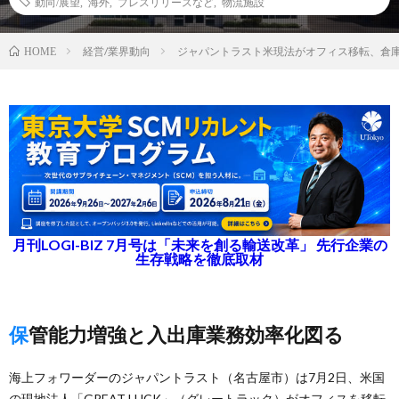
動向/展望
,
海外
,
プレスリリースなど
,
物流施設
経営/業界動向
ジャパントラスト米現法がオフィス移転、倉庫
HOME
月刊LOGI-BIZ 7月号は「未来を創る輸送改革」 先行企業の
生存戦略を徹底取材
保管能力増強と入出庫業務効率化図る
海上フォワーダーのジャパントラスト（名古屋市）は7月2日、米国
の現地法人「GREAT LUCK」（グレートラック）がオフィスを移転