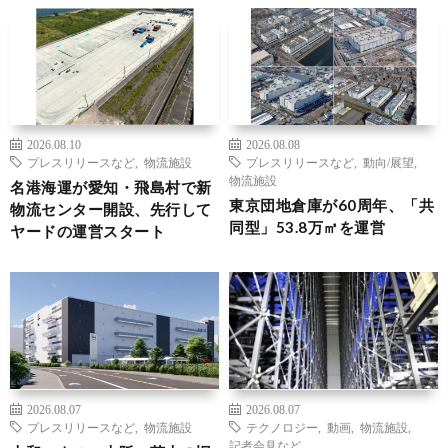
2026.08.10
2026.08.08
プレスリリースなど
,
物流施設
プレスリリースなど
,
動向/展望
,
物流施設
名港海運が愛知・飛島村で新
東京団地倉庫が60周年、「共
物流センター開設、先行して
同型」53.8万㎡を運営
ヤードの運営スタート
2026.08.07
2026.08.07
プレスリリースなど
,
物流施設
テクノロジー
,
動画
,
物流施設
,
記者会見など