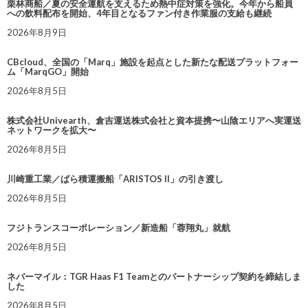
栗林商船／夏の安全運航を支えるため熱中症対策を強化。今年から船員
への飲料配布を開始、4年目となるファン付き作業服の支給も継続
2026年8月9日
CBcloud、全国の「Marq」施設を起点とした新たな配送プラットフォー
ム「MarqGO」開始
2026年8月5日
株式会社Univearth、倉吉運送株式会社と資本提携〜山陰エリアへ実運送
ネットワークを拡大〜
2026年8月5日
川崎重工業／ばら積運搬船「ARISTOS II」の引き渡し
2026年8月5日
フジトランスコーポレーション／新造船「蓉翔丸」就航
2026年8月5日
ネバーマイル：TGR Haas F1 Teamとのパートナーシップ契約を締結しま
した
2026年8月5日