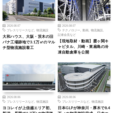
2026.08.07
2026.08.07
プレスリリースなど
,
物流施設
テクノロジー
,
動画
,
物流施設
,
記者会見など
大和ハウス、大阪・茨木の旧
【現地取材・動画】霞ヶ関キ
パナ工場跡地で3.1万㎡のマル
ャピタル、川崎・東扇島の冷
チ型物流施設着工
凍自動倉庫を公開
2026.08.06
2026.08.06
プレスリリースなど
,
物流施設
プレスリリースなど
,
物流施設
ヨコレイが上信越エリア初、
日本GLPが神奈川・厚木で8.4