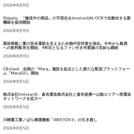
2026年8月9日
Shippio、「輸送中の商品」の可視化をInvoiceのAI-OCRで自動化する新
機能を提供開始
2026年8月9日
栗林商船／夏の安全運航を支えるため熱中症対策を強化。今年から船員
への飲料配布を開始、4年目となるファン付き作業服の支給も継続
2026年8月9日
CBcloud、全国の「Marq」施設を起点とした新たな配送プラットフォー
ム「MarqGO」開始
2026年8月5日
株式会社Univearth、倉吉運送株式会社と資本提携〜山陰エリアへ実運送
ネットワークを拡大〜
2026年8月5日
川崎重工業／ばら積運搬船「ARISTOS II」の引き渡し
2026年8月5日