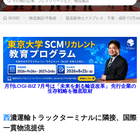
その他の記事
,
プレスリリースなど
,
物流施設
物流施設/不動産
阪急阪神エクスプレス、千葉・成田で2万66
HOME
月刊LOGI-BIZ 7月号は「未来を創る輸送改革」 先行企業の
生存戦略を徹底取材
西濃運輸トラックターミナルに隣接、国際
一貫物流提供