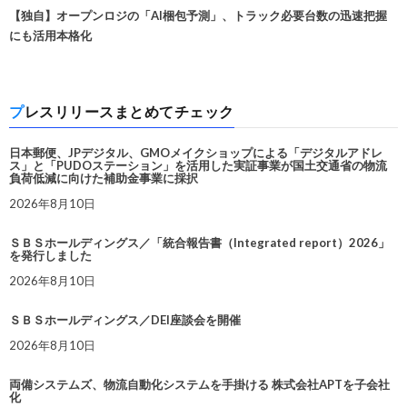
【独自】オープンロジの「AI梱包予測」、トラック必要台数の迅速把握
にも活用本格化
プレスリリースまとめてチェック
日本郵便、JPデジタル、GMOメイクショップによる「デジタルアドレ
ス」と「PUDOステーション」を活用した実証事業が国土交通省の物流
負荷低減に向けた補助金事業に採択
2026年8月10日
ＳＢＳホールディングス／「統合報告書（Integrated report）2026」
を発行しました
2026年8月10日
ＳＢＳホールディングス／DEI座談会を開催
2026年8月10日
両備システムズ、物流自動化システムを手掛ける 株式会社APTを子会社
化