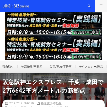
独自取材
物流施設/不動産
災害/事故/不祥事
テクノロジー/製品
阪急阪神エクスプレス、千葉・成田で
2万6642平方メートルの新拠点
2019.07.12 06:00:29
物流施設/不動産