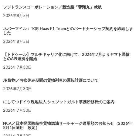
フジトランスコーポレーション／新造船「蓉翔丸」就航
2026年8月5日
ネバーマイル：TGR Haas F1 Teamとのパートナーシップ契約を締結しま
した
2026年8月5日
【トドケール】マルチキャリア化に向けて、2026年7月よりヤマト運輸
とのAPI連携を開始
2026年7月30日
JR貨物／お盆休み期間の貨物列車の運転計画について
2026年7月30日
にしてつドイツ現地法人 シュツットガルト事務所移転のご案内
2026年7月30日
NCA／日本発国際航空貨物燃油サーチャージ適用額のお知らせ（2026年
8月1日適用 改定）