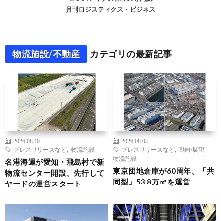
月刊ロジスティクス・ビジネス
物流施設/不動産
カテゴリの最新記事
2026.08.10
2026.08.08
プレスリリースなど
,
物流施設
プレスリリースなど
,
動向/展望
,
物流施設
名港海運が愛知・飛島村で新
東京団地倉庫が60周年、「共
物流センター開設、先行して
同型」53.8万㎡を運営
ヤードの運営スタート