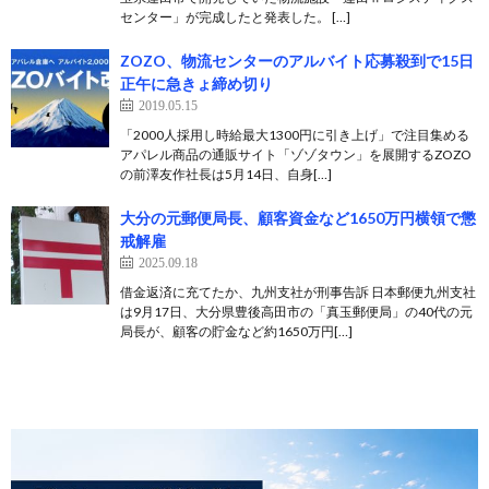
センター」が完成したと発表した。 […]
ZOZO、物流センターのアルバイト応募殺到で15日
正午に急きょ締め切り
2019.05.15
「2000人採用し時給最大1300円に引き上げ」で注目集める
アパレル商品の通販サイト「ゾゾタウン」を展開するZOZO
の前澤友作社長は5月14日、自身[…]
大分の元郵便局長、顧客資金など1650万円横領で懲
戒解雇
2025.09.18
借金返済に充てたか、九州支社が刑事告訴 日本郵便九州支社
は9月17日、大分県豊後高田市の「真玉郵便局」の40代の元
局長が、顧客の貯金など約1650万円[…]