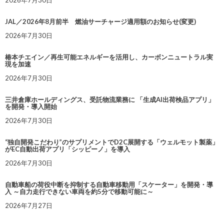
2026年7月30日
JAL／2026年8月前半 燃油サーチャージ適用額のお知らせ(変更)
2026年7月30日
椿本チエイン／再生可能エネルギーを活用し、カーボンニュートラル実
現を加速
2026年7月30日
三井倉庫ホールディングス、受託物流業務に 「生成AI出荷検品アプリ」
を開発・導入開始
2026年7月30日
“独自開発こだわり”のサプリメントでD2C展開する「ウェルモット製薬」
がEC自動出荷アプリ「シッピーノ」を導入
2026年7月30日
自動車船の荷役中断を抑制する自動車移動用「スケーター」を開発・導
入 ～自力走行できない車両を約5分で移動可能に～
2026年7月27日