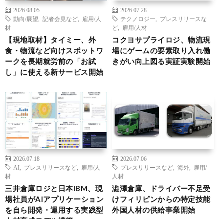
2026.08.05
2026.07.28
動向/展望
,
記者会見など
,
雇用/人
テクノロジー
,
プレスリリースな
材
ど
,
雇用/人材
【現地取材】タイミー、外
コクヨサプライロジ、物流現
食・物流など向けスポットワ
場にゲームの要素取り入れ働
ークを長期就労前の「お試
きがい向上図る実証実験開始
し」に使える新サービス開始
2026.07.18
2026.07.06
AI
,
プレスリリースなど
,
雇用/人
プレスリリースなど
,
海外
,
雇用/
材
人材
三井倉庫ロジと日本IBM、現
澁澤倉庫、ドライバー不足受
場社員がAIアプリケーション
けフィリピンからの特定技能
を自ら開発・運用する実践型
外国人材の供給事業開始