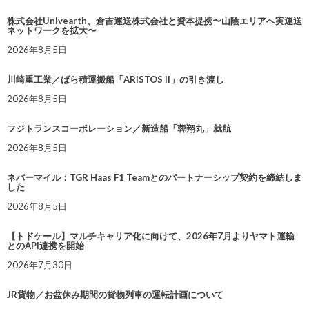
株式会社Univearth、倉吉運送株式会社と資本提携〜山陰エリアへ実運送
ネットワークを拡大〜
2026年8月5日
川崎重工業／ばら積運搬船「ARISTOS II」の引き渡し
2026年8月5日
フジトランスコーポレーション／新造船「蓉翔丸」就航
2026年8月5日
ネバーマイル：TGR Haas F1 Teamとのパートナーシップ契約を締結しま
した
2026年8月5日
【トドケール】マルチキャリア化に向けて、2026年7月よりヤマト運輸
とのAPI連携を開始
2026年7月30日
JR貨物／お盆休み期間の貨物列車の運転計画について