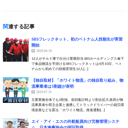
関連する記事
SBSフレックネット、初のベトナム人技能生が実習
開始
2020.04.10
12人がチルド庫で仕分け業務担当 SBSホールディングス傘下
で食品物流を手掛けるSBSフレックネットは4月10日、ベト
ナムから初めての技能実習生12人[…]
【独自取材】「ホワイト物流」の独自取り組み、物
流事業者は5割超が表明
2019.07.31
主要業種全体でも3割強、前回集計時より割合拡大 政府が物
流事業者や荷主企業と連携してトラックドライバーの就労環
境改善などを図る「ホワイト物流」推進運動[…]
エイ・アイ・エスの外航船員向け労務管理システ
ム、日本海事協会の認証取得