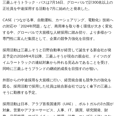
三菱ふそうトラック・バスは7月16日、グローバルで計300名以上の
正社員を中途採用する活動を7月に始めたと発表した。
CASE（つながる車、自動運転、カーシェアリング、電動化）技術へ
の対応や「2024年問題」など、商用車を取り巻く環境が大きく変化
する中、グローバルで大規模な人材採用に踏み切り、より多様かつ
専門性に富んだ集団として、企業の競争力強化を目指す。
採用活動は三菱ふそうと日野自動車が経営して誕生する新会社が発
足予定の2026年4月以降、三菱ふそうが現在の親会社、ドイツのダ
イムラートラックの連結対象から外れる見込みであることを受け、
同時に三菱ふそうブランドの継続的成長を目指すのが狙い。
外部からの中途採用を大規模に行い、経営統合後も競争力の強化を
図る。採用活動で採用した社員は統合新会社ではなく傘下の三菱ふ
そうに勤務する予定。
採用活動は日本、アラブ首長国連邦（UAE）、ポルトガルの3カ国が
対象。営業やアフターサービス、人事、IT、購買、研究開発、財