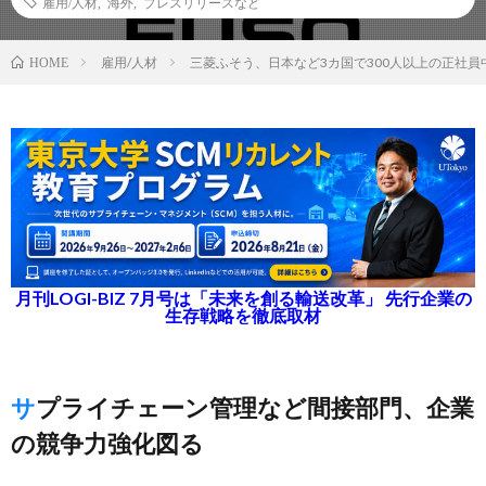
雇用/人材
,
海外
,
プレスリリースなど
雇用/人材
三菱ふそう、日本など3カ国で300人以上の正社員
HOME
月刊LOGI-BIZ 7月号は「未来を創る輸送改革」 先行企業の
生存戦略を徹底取材
サプライチェーン管理など間接部門、企業
の競争力強化図る