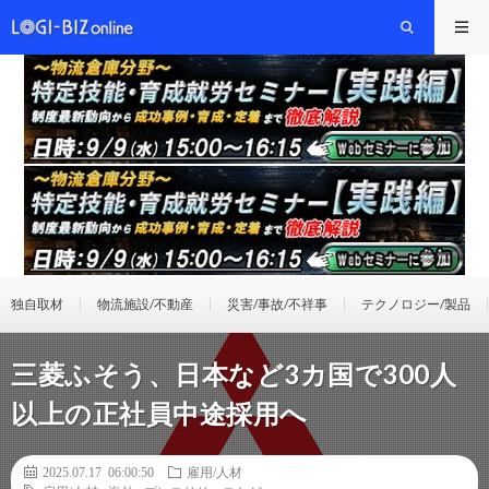
独自取材
物流施設/不動産
災害/事故/不祥事
テクノロジー/製品
三菱ふそう、日本など3カ国で300人
以上の正社員中途採用へ
2025.07.17 06:00:50
雇用/人材