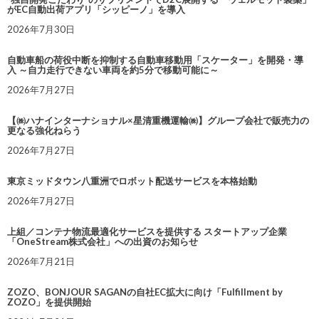
がEC自動出荷アプリ「シッピーノ」を導入
2026年7月30日
自動車船の荷役中断を抑制する自動車移動用「スケーター」を開発・導
入 ～自力走行できない車両を約5分で移動可能に～
2026年7月27日
【㈱ハナインターナショナル×星清重機運輸㈱】グループ会社で販売力の
更なる強化ねらう
2026年7月27日
東京ミッドタウン八重洲でロボット配送サービスを本格始動
2026年7月27日
上組／コンテナ物流最適化サービスを提供する スタートアップ企業
「OneStream株式会社」への出資のお知らせ
2026年7月21日
ZOZO、BONJOUR SAGANの自社EC拡大に向け「Fulfillment by
ZOZO」を提供開始