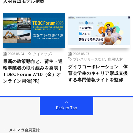
人材育成モデル構築
2026.06.24
タイアップ2
2026.06.23
プレスリリースなど
,
雇用/人材
最新の政策動向と、荷主・運
ダイワコーポレーション、体
輸事業者の取り組みを発表｜
育会学生のキャリア形成支援
TDBC Forum 7/10（金）オ
する専門情報サイトを監修
ンライン開催[PR]
Back to Top
メルマガ会員登録