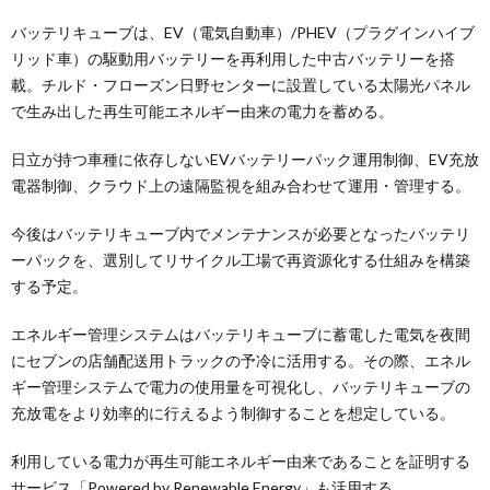
バッテリキューブは、EV（電気自動車）/PHEV（プラグインハイブ
リッド車）の駆動用バッテリーを再利用した中古バッテリーを搭
載。チルド・フローズン日野センターに設置している太陽光パネル
で生み出した再生可能エネルギー由来の電力を蓄める。
日立が持つ車種に依存しないEVバッテリーパック運用制御、EV充放
電器制御、クラウド上の遠隔監視を組み合わせて運用・管理する。
今後はバッテリキューブ内でメンテナンスが必要となったバッテリ
ーパックを、選別してリサイクル工場で再資源化する仕組みを構築
する予定。
エネルギー管理システムはバッテリキューブに蓄電した電気を夜間
にセブンの店舗配送用トラックの予冷に活用する。その際、エネル
ギー管理システムで電力の使用量を可視化し、バッテリキューブの
充放電をより効率的に行えるよう制御することを想定している。
利用している電力が再生可能エネルギー由来であることを証明する
サービス「Powered by Renewable Energy」も活用する。