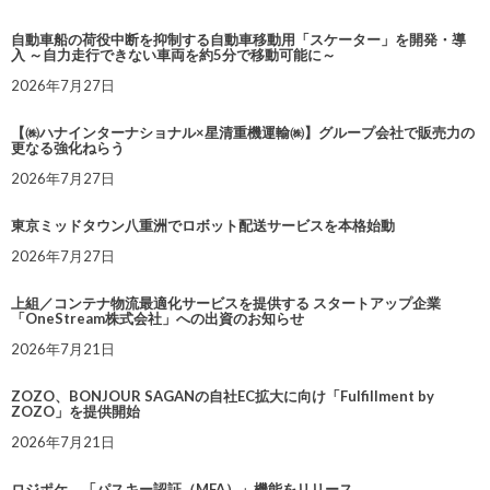
自動車船の荷役中断を抑制する自動車移動用「スケーター」を開発・導
入 ～自力走行できない車両を約5分で移動可能に～
2026年7月27日
【㈱ハナインターナショナル×星清重機運輸㈱】グループ会社で販売力の
更なる強化ねらう
2026年7月27日
東京ミッドタウン八重洲でロボット配送サービスを本格始動
2026年7月27日
上組／コンテナ物流最適化サービスを提供する スタートアップ企業
「OneStream株式会社」への出資のお知らせ
2026年7月21日
ZOZO、BONJOUR SAGANの自社EC拡大に向け「Fulfillment by
ZOZO」を提供開始
2026年7月21日
ロジポケ、「パスキー認証（MFA）」機能をリリース