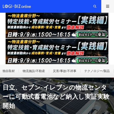
独自取材
物流施設/不動産
災害/事故/不祥事
テクノロジー/製品
日立、セブン-イレブンの物流センタ
ーに可動式蓄電池など納入し実証実験
開始