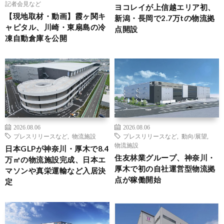
記者会見など
ヨコレイが上信越エリア初、
【現地取材・動画】霞ヶ関キ
新潟・長岡で2.7万tの物流拠
ャピタル、川崎・東扇島の冷
点開設
凍自動倉庫を公開
2026.08.06
2026.08.06
プレスリリースなど
,
物流施設
プレスリリースなど
,
動向/展望
,
物流施設
日本GLPが神奈川・厚木で8.4
住友林業グループ、神奈川・
万㎡の物流施設完成、日本エ
厚木で初の自社運営型物流拠
マソンや真栄運輸など入居決
点が稼働開始
定