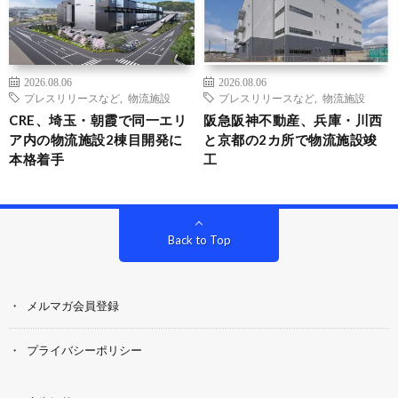
2026.08.06
2026.08.06
プレスリリースなど
,
物流施設
プレスリリースなど
,
物流施設
CRE、埼玉・朝霞で同一エリ
阪急阪神不動産、兵庫・川西
ア内の物流施設2棟目開発に
と京都の2カ所で物流施設竣
本格着手
工
Back to Top
メルマガ会員登録
プライバシーポリシー