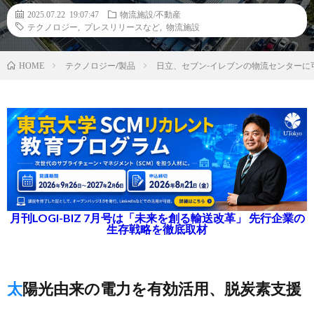
2025.07.22 19:07:47
物流施設/不動産
テクノロジー
,
プレスリリースなど
,
物流施設
テクノロジー/製品
日立、セブン-イレブンの物流センターに
HOME
月刊LOGI-BIZ 7月号は「未来を創る輸送改革」 先行企業の
生存戦略を徹底取材
太陽光由来の電力を有効活用、脱炭素支援