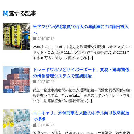
関連する記事
米アマゾンが従業員10万人の再訓練に770億円投入
へ
2019.07.12
25年までに、ロボット化など環境変化対応狙い 米アマゾン・
ドット・コムは7月11日、米国の全従業員の約3分の1に相当
する10万人に対し、7億ドル（約7[…]
トレードワルツとサイバーポート、貿易・港湾関係
の情報管理システムで連携開始
2025.07.22
荷主・物流事業者間の輸出入通関依頼を円滑化 貿易関係の情
報共有システム「TradeWaltz」を運営しているトレードワル
ツと、港湾物流分野の情報管理シ[…]
エニキャリ、永伸商事と大阪のホテル向け飲料配送
で提携
2026.02.25
管理システム導入、物流オペレーションの可視化・効率化図