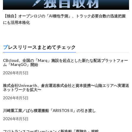
【独自】オープンロジの「AI梱包予測」、トラック必要台数の迅速把握
にも活用本格化
プレスリリースまとめてチェック
CBcloud、全国の「Marq」施設を起点とした新たな配送プラットフォー
ム「MarqGO」開始
2026年8月5日
株式会社Univearth、倉吉運送株式会社と資本提携〜山陰エリアへ実運送
ネットワークを拡大〜
2026年8月5日
川崎重工業／ばら積運搬船「ARISTOS II」の引き渡し
2026年8月5日
フジトランスコーポレーション／新造船「蓉翔丸」就航