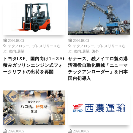
2026.08.05
2026.08.05
テクノロジー
,
プレスリリースな
テクノロジー
,
プレスリリースな
ど
,
動向/展望
ど
,
動向/展望
,
海外
トヨタL&F、国内向け1～3.5t
サナース、独ノイエロ製の港
積みガソリンエンジン式フォ
湾荷役自動化機械「ニューマ
ークリフトの出荷を再開
チックアンローダー」を日本
国内初導入
2026.08.05
2026.08.05