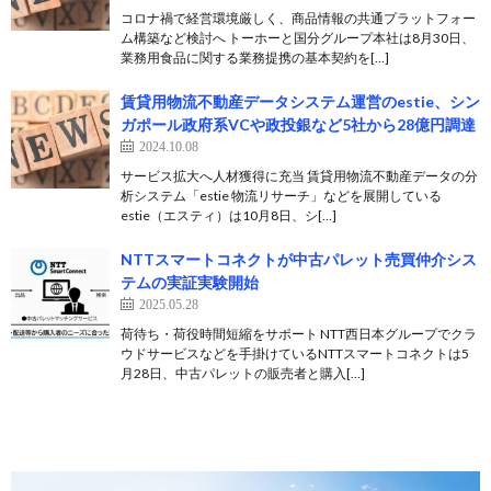
コロナ禍で経営環境厳しく、商品情報の共通プラットフォー
ム構築など検討へ トーホーと国分グループ本社は8月30日、
業務用食品に関する業務提携の基本契約を[…]
賃貸用物流不動産データシステム運営のestie、シン
ガポール政府系VCや政投銀など5社から28億円調達⁠
2024.10.08
サービス拡大へ人材獲得に充当 賃貸用物流不動産データの分
析システム「estie 物流リサーチ」などを展開している
estie（エスティ）は10月8日、シ[…]
NTTスマートコネクトが中古パレット売買仲介シス
テムの実証実験開始
2025.05.28
荷待ち・荷役時間短縮をサポート NTT西日本グループでクラ
ウドサービスなどを手掛けているNTTスマートコネクトは5
月28日、中古パレットの販売者と購入[…]