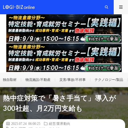
独自取材
物流施設/不動産
災害/事故/不祥事
テクノロジー/製品
熱中症対策で「暑さ手当て」導入が
300社超、月2万円支給も
2025.07.24 06:00:25
経営/業界動向