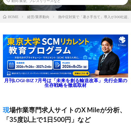
動向/展望
,
プレスリリースなど
経営/業界動向
熱中症対策で「暑さ手当て」導入が300社超、
HOME
月刊LOGI-BIZ 7月号は「未来を創る輸送改革」 先行企業の
生存戦略を徹底取材
現場作業専門求人サイトのX Mileが分析、
「35度以上で1日500円」など