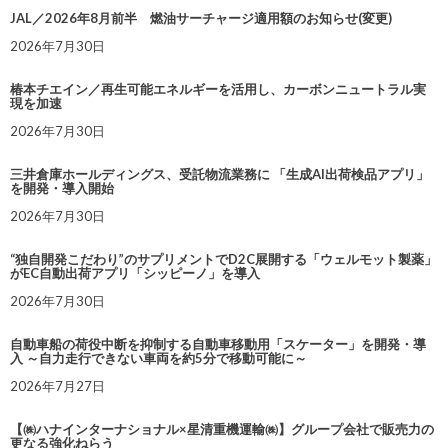
JAL／2026年8月前半 燃油サーチャージ適用額のお知らせ(変更)
2026年7月30日
椿本チエイン／再生可能エネルギーを活用し、カーボンニュートラル実
現を加速
2026年7月30日
三井倉庫ホールディングス、受託物流業務に 「生成AI出荷検品アプリ」
を開発・導入開始
2026年7月30日
“独自開発こだわり”のサプリメントでD2C展開する「ウェルモット製薬」
がEC自動出荷アプリ「シッピーノ」を導入
2026年7月30日
自動車船の荷役中断を抑制する自動車移動用「スケーター」を開発・導
入 ～自力走行できない車両を約5分で移動可能に～
2026年7月27日
【㈱ハナインターナショナル×星清重機運輸㈱】グループ会社で販売力の
更なる強化ねらう