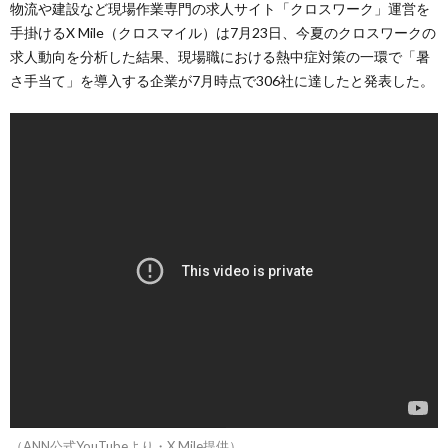
物流や建設など現場作業専門の求人サイト「クロスワーク」運営を
手掛けるX Mile（クロスマイル）は7月23日、今夏のクロスワークの
求人動向を分析した結果、現場職における熱中症対策の一環で「暑
さ手当て」を導入する企業が7月時点で306社に達したと発表した。
（ANN公式YouTubeより・X Mile提供）