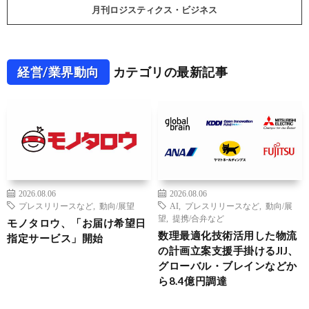
月刊ロジスティクス・ビジネス
経営/業界動向
カテゴリの最新記事
2026.08.06
2026.08.06
プレスリリースなど
,
動向/展望
AI
,
プレスリリースなど
,
動向/展
望
,
提携/合弁など
モノタロウ、「お届け希望日
数理最適化技術活用した物流
指定サービス」開始
の計画立案支援手掛けるJIJ、
グローバル・ブレインなどか
ら8.4億円調達