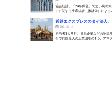
協会統計、「24年問題」で追い風の傾
トに関する生産統計（推計値）によると
近鉄エクスプレスのタイ法人、
2021.01.14
担当者3人常駐、日系企業などの物流需
付で同国最大の工業団地の1つ、アマタ