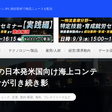
ーン,3PL,独自取材で物流ニュースを配信
事
テクノロジー/製品
雇用/人材
経営/業界動向
データ/
月の日本発米国向け海上コンテ
ナが引き続き影
ショック
,
災害
,
動向/展望
,
海外
,
プレスリリースなど