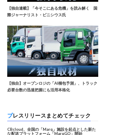
【独自連載】「今そこにある危機」を読み解く 国
際ジャーナリスト・ビニシウス氏
【独自】オープンロジの「AI梱包予測」、トラック
必要台数の迅速把握にも活用本格化
プレスリリースまとめてチェック
CBcloud、全国の「Marq」施設を起点とした新た
な配送プラットフォーム「MarqGO」開始