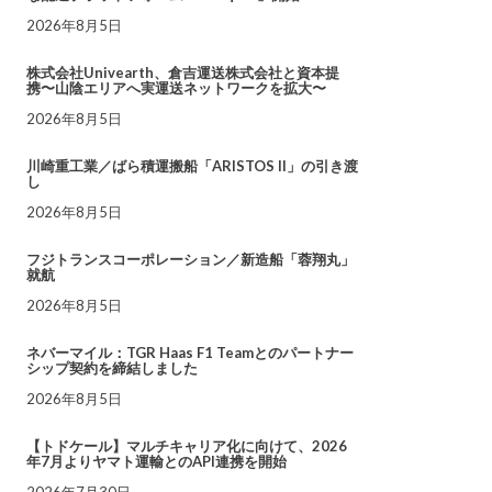
2026年8月5日
株式会社Univearth、倉吉運送株式会社と資本提
携〜山陰エリアへ実運送ネットワークを拡大〜
2026年8月5日
川崎重工業／ばら積運搬船「ARISTOS II」の引き渡
し
2026年8月5日
フジトランスコーポレーション／新造船「蓉翔丸」
就航
2026年8月5日
ネバーマイル：TGR Haas F1 Teamとのパートナー
シップ契約を締結しました
2026年8月5日
【トドケール】マルチキャリア化に向けて、2026
年7月よりヤマト運輸とのAPI連携を開始
2026年7月30日