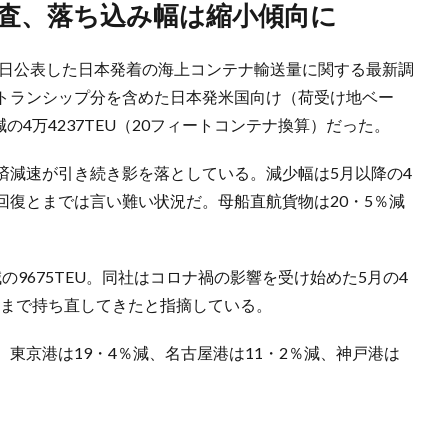
調査、落ち込み幅は縮小傾向に
0日公表した日本発着の海上コンテナ輸送量に関する最新調
トランシップ分を含めた日本発米国向け（荷受け地ベー
の4万4237TEU（20フィートコンテナ換算）だった。
済減速が引き続き影を落としている。減少幅は5月以降の4
回復とまでは言い難い状況だ。母船直航貨物は20・5％減
減の9675TEU。同社はコロナ禍の影響を受け始めた5月の4
U台）まで持ち直してきたと指摘している。
東京港は19・4％減、名古屋港は11・2％減、神戸港は
。