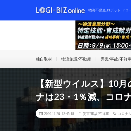
物流不動産,ロボット,ドロ
独自取材
物流施設/不動産
災害/事故/不祥
【新型ウイルス】10
ナは23・1％減、コロ
2020.11.20 13:45:18
災害/事故/不祥事
コロナ