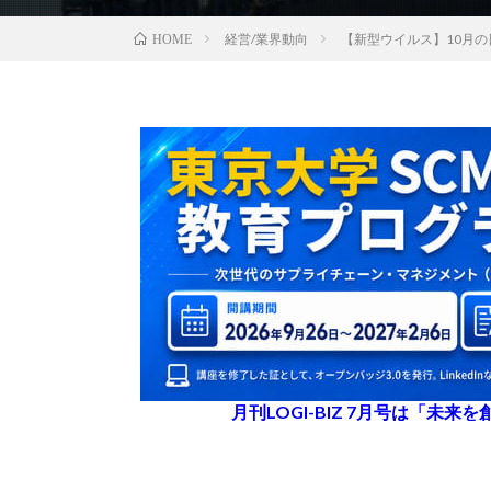
経営/業界動向
【新型ウイルス】10月の
HOME
月刊LOGI-BIZ 7月号は「未