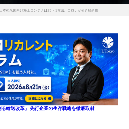
日本発米国向け海上コンテナは23・1％減、コロナが引き続き影
来を創る輸送改革」 先行企業の生存戦略を徹底取材