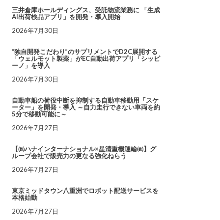
三井倉庫ホールディングス、受託物流業務に 「生成
AI出荷検品アプリ」を開発・導入開始
2026年7月30日
“独自開発こだわり”のサプリメントでD2C展開する
「ウェルモット製薬」がEC自動出荷アプリ「シッピ
ーノ」を導入
2026年7月30日
自動車船の荷役中断を抑制する自動車移動用「スケ
ーター」を開発・導入 ～自力走行できない車両を約
5分で移動可能に～
2026年7月27日
【㈱ハナインターナショナル×星清重機運輸㈱】グ
ループ会社で販売力の更なる強化ねらう
2026年7月27日
東京ミッドタウン八重洲でロボット配送サービスを
本格始動
2026年7月27日