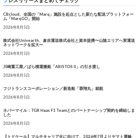
プレスリリースまとめてチェック
CBcloud、全国の「Marq」施設を起点とした新たな配送プラットフォー
ム「MarqGO」開始
2026年8月5日
株式会社Univearth、倉吉運送株式会社と資本提携〜山陰エリアへ実運送
ネットワークを拡大〜
2026年8月5日
川崎重工業／ばら積運搬船「ARISTOS II」の引き渡し
2026年8月5日
フジトランスコーポレーション／新造船「蓉翔丸」就航
2026年8月5日
ネバーマイル：TGR Haas F1 Teamとのパートナーシップ契約を締結しま
した
2026年8月5日
【トドケール】マルチキャリア化に向けて、2026年7月よりヤマト運輸