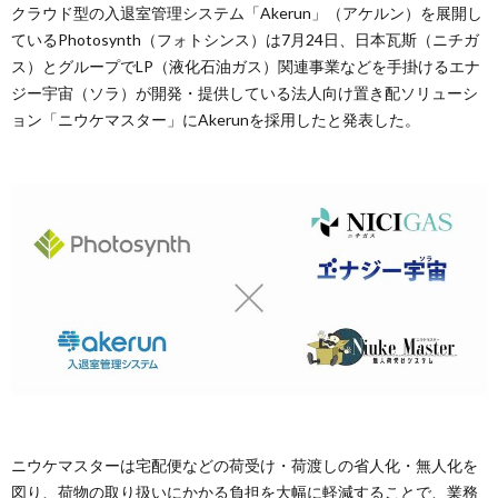
クラウド型の入退室管理システム「Akerun」（アケルン）を展開し
ているPhotosynth（フォトシンス）は7月24日、日本瓦斯（ニチガ
ス）とグループでLP（液化石油ガス）関連事業などを手掛けるエナ
ジー宇宙（ソラ）が開発・提供している法人向け置き配ソリューシ
ョン「ニウケマスター」にAkerunを採用したと発表した。
ニウケマスターは宅配便などの荷受け・荷渡しの省人化・無人化を
図り、荷物の取り扱いにかかる負担を大幅に軽減することで、業務