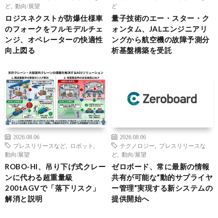
ど
,
動向/展望
ど
ロジスネクストが防爆仕様車
量子技術のエー・スター・ク
のフォークをフルモデルチェ
ォンタム、JALエンジニアリ
ンジ、オペレーターの快適性
ングから航空機の故障予測分
向上図る
析基盤構築を受託
2026.08.06
2026.08.06
プレスリリースなど
,
ロボット
,
テクノロジー
,
プレスリリースな
動向/展望
ど
,
動向/展望
ROBO-HI、吊り下げ式クレー
ゼロボード、常に最新の情報
ンに代わる超重量級
共有が可能な“動的サプライヤ
200tAGVで「落下リスク」
ー管理”実現する新システムの
解消と説明
提供開始へ