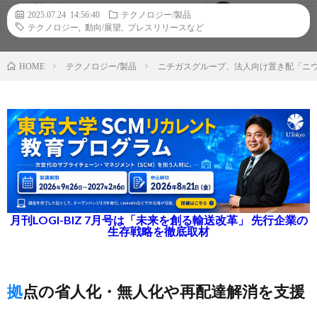
2025.07.24 14:56:40
テクノロジー/製品
テクノロジー
,
動向/展望
,
プレスリリースなど
テクノロジー/製品
ニチガスグループ、法人向け置き配「ニウケ
HOME
月刊LOGI-BIZ 7月号は「未来を創る輸送改革」 先行企業の
生存戦略を徹底取材
拠点の省人化・無人化や再配達解消を支援