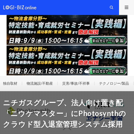
独自取材
物流施設/不動産
災害/事故/不祥事
テクノロジー/製品
ニチガスグループ、法人向け置き配
「ニウケマスター」にPhotosynthの
クラウド型入退室管理システム採用