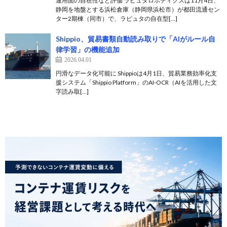
運用面の自在性など評価 ラピュタロボティクスは11月4日、
静岡を地盤とする浜松倉庫（静岡県浜松市）が都田流通セン
ター2期棟（同市）で、ラピュタの自在型[…]
Shippio、貿易書類自動読み取りで「AIがルール自
律学習」の機能追加
2026.04.01
円滑なデータ化可能に Shippioは4月1日、貿易業務効率化支
援システム「Shippio Platform」のAI-OCR（AIを活用した文
字読み取[…]