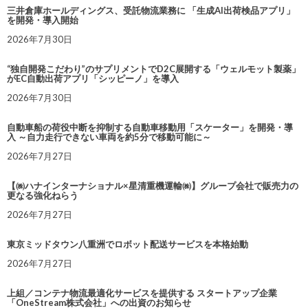
三井倉庫ホールディングス、受託物流業務に 「生成AI出荷検品アプリ」
を開発・導入開始
2026年7月30日
“独自開発こだわり”のサプリメントでD2C展開する「ウェルモット製薬」
がEC自動出荷アプリ「シッピーノ」を導入
2026年7月30日
自動車船の荷役中断を抑制する自動車移動用「スケーター」を開発・導
入 ～自力走行できない車両を約5分で移動可能に～
2026年7月27日
【㈱ハナインターナショナル×星清重機運輸㈱】グループ会社で販売力の
更なる強化ねらう
2026年7月27日
東京ミッドタウン八重洲でロボット配送サービスを本格始動
2026年7月27日
上組／コンテナ物流最適化サービスを提供する スタートアップ企業
「OneStream株式会社」への出資のお知らせ