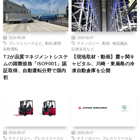
2026.08.08
2026.08.07
プレスリリースなど
,
動向/展望
,
テクノロジー
,
動画
,
物流施設
,
自動運転
記者会見など
T2が品質マネジメントシステ
【現地取材・動画】霞ヶ関キ
ムの国際規格「ISO9001」認
ャピタル、川崎・東扇島の冷
証取得、自動運転分野で国内
凍自動倉庫を公開
初
2026.08.07
2026.08.07
テクノロジー
,
プレスリリースな
テクノロジー
,
プレスリリースな