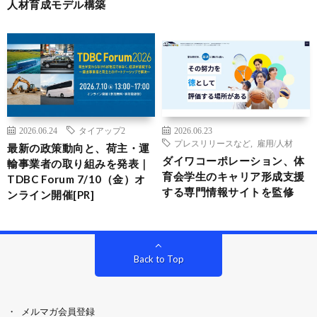
人材育成モデル構築
2026.06.24
タイアップ2
2026.06.23
プレスリリースなど
,
雇用/人材
最新の政策動向と、荷主・運
ダイワコーポレーション、体
輸事業者の取り組みを発表｜
育会学生のキャリア形成支援
TDBC Forum 7/10（金）オ
する専門情報サイトを監修
ンライン開催[PR]
Back to Top
メルマガ会員登録