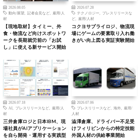
2026.08.05
2026.07.28
動向/展望
,
記者会見など
,
雇用/人
テクノロジー
,
プレスリリースな
材
ど
,
雇用/人材
【現地取材】タイミー、外
コクヨサプライロジ、物流現
食・物流など向けスポットワ
場にゲームの要素取り入れ働
ークを長期就労前の「お試
きがい向上図る実証実験開始
し」に使える新サービス開始
2026.07.18
2026.07.06
AI
,
プレスリリースなど
,
雇用/人
プレスリリースなど
,
海外
,
雇用/
材
人材
三井倉庫ロジと日本IBM、現
澁澤倉庫、ドライバー不足受
場社員がAIアプリケーション
けフィリピンからの特定技能
を自ら開発・運用する実践型
外国人材の供給事業開始