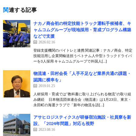
関連する記事
ナカノ商会初の特定技能トラック運転手候補者、キ
ャムコムグループが現地採用・育成プログラム構築
などで支援
2026.02.16
登録支援機関のバイトレと連携 関連記事：ナカノ商会、特定
技能活用し企業間輸送担うベトナム人中型トラックドライバ
ーを3人採用 キャムコムグループで外国人[…]
物流連・田村会長「人手不足など業界共通の課題・
認識に横串を」
2019.01.25
人材採用・育成では“教科書に取り上げられる物流”の取り組
み継続 日本物流団体連合会（物流連）は1月23日、東京・
永田町の海運クラブで「新年の物流を語[…]
アサヒロジスティクスが研修宿泊施設・社員寮を新
設、「2024年問題」対応も視野
2023.08.16