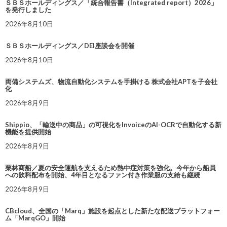
ＳＢＳホールディングス／「統合報告書（Integrated report）2026」
を発行しました
2026年8月10日
ＳＢＳホールディングス／DEI座談会を開催
2026年8月10日
両備システムズ、物流自動化システムを手掛ける 株式会社APTを子会社
化
2026年8月9日
Shippio、「輸送中の商品」の可視化をInvoiceのAI-OCRで自動化する新
機能を提供開始
2026年8月9日
栗林商船／夏の安全運航を支えるため熱中症対策を強化。今年から船員
への飲料配布を開始、4年目となるファン付き作業服の支給も継続
2026年8月9日
CBcloud、全国の「Marq」施設を起点とした新たな配送プラットフォー
ム「MarqGO」開始