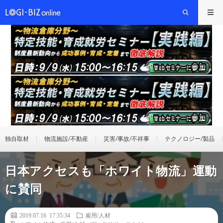
独自取材
物流施設/不動産
災害/事故/不祥事
テクノロジー/製品
日本アクセスも「ホワイト物流」運動
に賛同
2019.07.16 17:35:34
雇用/人材