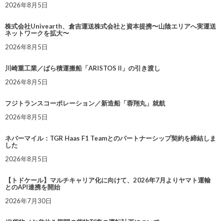
2026年8月5日
株式会社Univearth、倉吉運送株式会社と資本提携〜山陰エリアへ実運送
ネットワークを拡大〜
2026年8月5日
川崎重工業／ばら積運搬船「ARISTOS II」の引き渡し
2026年8月5日
フジトランスコーポレーション／新造船「蓉翔丸」就航
2026年8月5日
ネバーマイル：TGR Haas F1 Teamとのパートナーシップ契約を締結しま
した
2026年8月5日
【トドケール】マルチキャリア化に向けて、2026年7月よりヤマト運輸
とのAPI連携を開始
2026年7月30日