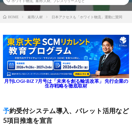
ホワイト物流
,
雇用/人材
,
プレスリリースなど
雇用/人材
日本アクセスも「ホワイト物流」運動に賛同
HOME
月刊LOGI-BIZ 7月号は「未来を創る輸送改革」 先行企業の
生存戦略を徹底取材
予約受付システム導入、パレット活用など
5項目推進を宣言