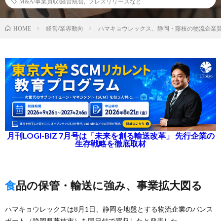
M&A/事業買収/経営統合
,
プレスリリースなど
経営/業界動向
ハマキョウレックス、静岡・藤枝の物流企業
HOME
月刊LOGI-BIZ 7月号は「未来を創る輸送改革」 先行企業の
生存戦略を徹底取材
食品の保管・輸送に強み、事業拡大図る
ハマキョウレックスは8月1日、静岡を地盤とする物流企業のバンス
ポート（静岡県藤枝市）を同日付で買収したと発表した。