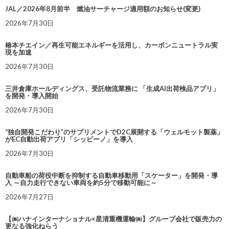
JAL／2026年8月前半 燃油サーチャージ適用額のお知らせ(変更)
2026年7月30日
椿本チエイン／再生可能エネルギーを活用し、カーボンニュートラル実
現を加速
2026年7月30日
三井倉庫ホールディングス、受託物流業務に 「生成AI出荷検品アプリ」
を開発・導入開始
2026年7月30日
“独自開発こだわり”のサプリメントでD2C展開する「ウェルモット製薬」
がEC自動出荷アプリ「シッピーノ」を導入
2026年7月30日
自動車船の荷役中断を抑制する自動車移動用「スケーター」を開発・導
入 ～自力走行できない車両を約5分で移動可能に～
2026年7月27日
【㈱ハナインターナショナル×星清重機運輸㈱】グループ会社で販売力の
更なる強化ねらう