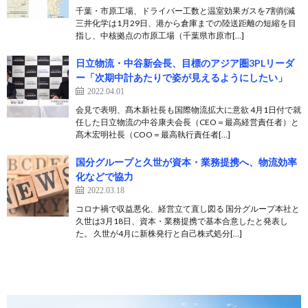
千葉・市原工場、ドライバー工数と温室効果ガスを7割削減
三井化学は1月29日、港から倉庫までの陸送距離の短縮を目
指し、中核拠点の市原工場（千葉県市原市[…]
日立物流・中谷新会長、目標のアジア圏3PLリーダ
ー「次期中計あたりで姿が見えるようにしたい」
2022.04.01
会見で表明、髙木新社長も国際物流拡大に意欲 4月1日付で就
任した日立物流の中谷康夫会長（CEO＝最高経営責任者）と
髙木宏明社長（COO＝最高執行責任者[…]
国分グループと久世が資本・業務提携へ、物流効率
化などで協力
2022.03.18
コロナ禍で収益悪化、経営立て直し図る 国分グループ本社と
久世は3月18日、資本・業務提携で基本合意したと発表し
た。 久世が4月に新株発行と自己株式処分[…]