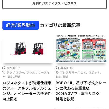
月刊ロジスティクス・ビジネス
経営/業界動向
カテゴリの最新記事
2026.08.07
2026.08.06
テクノロジー
,
プレスリリースな
プレスリリースなど
,
ロボット
,
ど
,
動向/展望
動向/展望
ロジスネクストが防爆仕様車
ROBO-HI、吊り下げ式クレー
のフォークをフルモデルチェ
ンに代わる超重量級
ンジ、オペレーターの快適性
200tAGVで「落下リスク」
向上図る
解消と説明