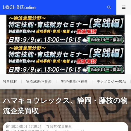
独自取材
物流施設/不動産
災害/事故/不祥事
テクノロジー/製品
ハマキョウレックス、静岡・藤枝の物
流企業買収
2025.08.01 17:29:24
経営/業界動向