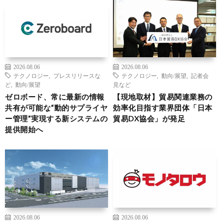
2026.08.06
2026.08.06
テクノロジー
,
プレスリリースな
テクノロジー
,
動向/展望
,
記者会
ど
,
動向/展望
見など
ゼロボード、常に最新の情報
【現地取材】貿易関連業務の
共有が可能な“動的サプライヤ
効率化目指す業界団体「日本
ー管理”実現する新システムの
貿易DX協会」が発足
提供開始へ
2026.08.06
2026.08.06