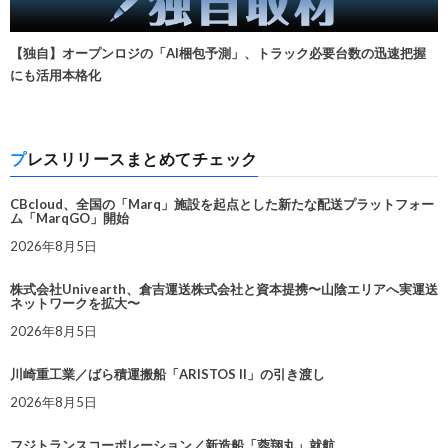
【独自】オープンロジの「AI梱包予測」、トラック必要台数の迅速把握
にも活用本格化
プレスリリースまとめてチェック
CBcloud、全国の「Marq」施設を起点とした新たな配送プラットフォー
ム「MarqGO」開始
2026年8月5日
株式会社Univearth、倉吉運送株式会社と資本提携〜山陰エリアへ実運送
ネットワークを拡大〜
2026年8月5日
川崎重工業／ばら積運搬船「ARISTOS II」の引き渡し
2026年8月5日
フジトランスコーポレーション／新造船「蓉翔丸」就航