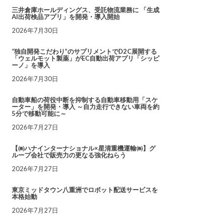
三井倉庫ホールディングス、受託物流業務に 「生成
AI出荷検品アプリ」を開発・導入開始
2026年7月30日
“独自開発こだわり”のサプリメントでD2C展開する
「ウェルモット製薬」がEC自動出荷アプリ「シッピ
ーノ」を導入
2026年7月30日
自動車船の荷役中断を抑制する自動車移動用「スケ
ーター」を開発・導入 ～自力走行できない車両を約
5分で移動可能に～
2026年7月27日
【㈱ハナインターナショナル×星清重機運輸㈱】グ
ループ会社で販売力の更なる強化ねらう
2026年7月27日
東京ミッドタウン八重洲でロボット配送サービスを
本格始動
2026年7月27日