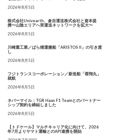
2026年8月5日
株式会社Univearth、倉吉運送株式会社と資本提
携〜山陰エリアへ実運送ネットワークを拡大〜
2026年8月5日
川崎重工業／ばら積運搬船「ARISTOS II」の引き渡
し
2026年8月5日
フジトランスコーポレーション／新造船「蓉翔丸」
就航
2026年8月5日
ネバーマイル：TGR Haas F1 Teamとのパートナー
シップ契約を締結しました
2026年8月5日
【トドケール】マルチキャリア化に向けて、2026
年7月よりヤマト運輸とのAPI連携を開始
2026年7月30日