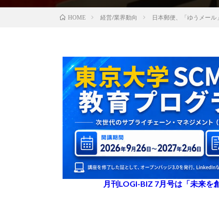
経営/業界動向
日本郵便、「ゆうメール」
HOME
月刊LOGI-BIZ 7月号は「未