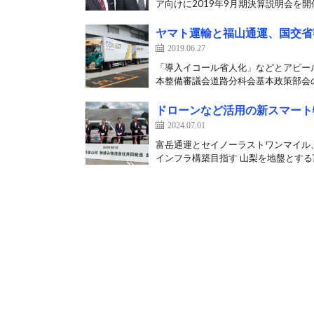
ア向けに2019年9月期決算説明会を開催
ヤマト運輸と福山通運、国交省
2019.06.27
「導入イコール省人化」などとアピール
本整備審議会道路分科会基本政策部会の
ドローンなど活用の新スマート物
2024.07.01
富岳通運とセイノーラストワンマイル、N
インフラ構築目指す 山梨を地盤とする富