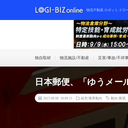
物流不動産,ロボット,ドロ
独自取材
物流施設/不動産
災害/事故/不祥
日本郵便、「ゆうメール
2025.08.08 18:09:11
経営/業界動向
動向/展望
,