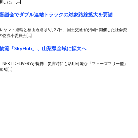
した。 […]
審議会でダブル連結トラックの対象路線拡大を要請
 ヤマト運輸と福山通運は6月27日、国土交通省が同日開催した社会資
物流小委員会[…]
流「SkyHub」、山梨県全域に拡大へ
EXT DELIVERYが提携、災害時にも活用可能な「フェーズフリー型」
岳[…]