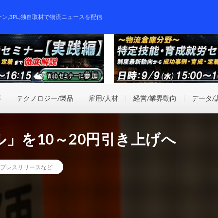
ーン,3PL,独自取材で物流ニュースを配信
事
テクノロジー/製品
雇用/人材
経営/業界動向
データ/
」を10～20円引き上げへ
プレスリリースなど