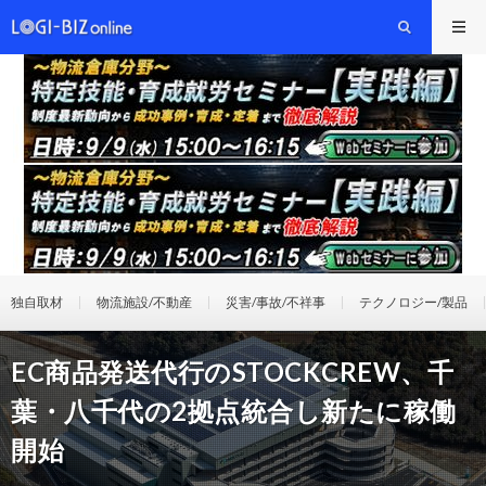
独自取材
物流施設/不動産
災害/事故/不祥事
テクノロジー/製品
EC商品発送代行のSTOCKCREW、千
葉・八千代の2拠点統合し新たに稼働
開始