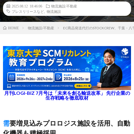
2025.08.12 18:46:06
物流施設/不動産
プレスリリースなど
,
物流施設
物流施設/不動産
EC商品発送代行のSTOCKCREW、千葉・
HOME
月刊LOGI-BIZ 7月号は「未来を創る輸送改革」 先行企業の
生存戦略を徹底取材
需要増見込みプロロジス施設を活用、自動
化機器も積極採用