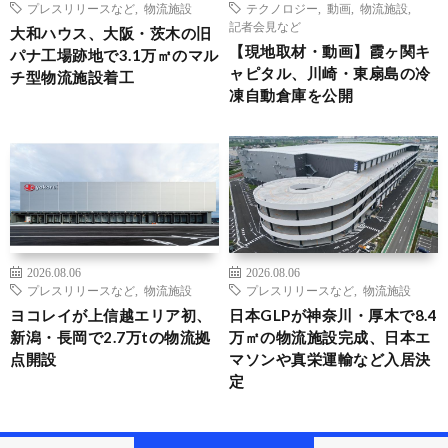
プレスリリースなど
,
物流施設
テクノロジー
,
動画
,
物流施設
,
記者会見など
大和ハウス、大阪・茨木の旧
【現地取材・動画】霞ヶ関キ
パナ工場跡地で3.1万㎡のマル
ャピタル、川崎・東扇島の冷
チ型物流施設着工
凍自動倉庫を公開
2026.08.06
2026.08.06
プレスリリースなど
,
物流施設
プレスリリースなど
,
物流施設
ヨコレイが上信越エリア初、
日本GLPが神奈川・厚木で8.4
新潟・長岡で2.7万tの物流拠
万㎡の物流施設完成、日本エ
点開設
マソンや真栄運輸など入居決
定