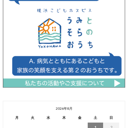
2026年8月
月
火
水
木
金
土
日
1
2