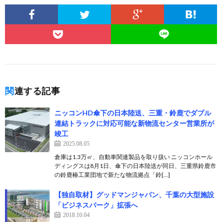
関連する記事
ニッコンHD傘下の日本陸送、三重・鈴鹿でダブル
連結トラックに対応可能な新物流センター営業所が
竣工
2025.08.05
倉庫は1.3万㎡、自動車関連製品を取り扱い ニッコンホール
ディングスは8月1日、傘下の日本陸送が同日、三重県鈴鹿市
の鈴鹿椿工業団地で新たな物流拠点「鈴[…]
【独自取材】グッドマンジャパン、千葉の大型施設
「ビジネスパーク」拡張へ
2018.10.04