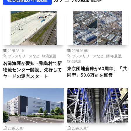
2026.08.10
2026.08.08
プレスリリースなど
,
物流施設
プレスリリースなど
,
動向/展望
,
物流施設
名港海運が愛知・飛島村で新
東京団地倉庫が60周年、「共
物流センター開設、先行して
同型」53.8万㎡を運営
ヤードの運営スタート
2026.08.07
2026.08.07