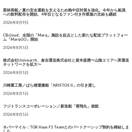
栗林商船／夏の安全運航を支えるため熱中症対策を強化。今年から船員
への飲料配布を開始、4年目となるファン付き作業服の支給も継続
2026年8月9日
CBcloud、全国の「Marq」施設を起点とした新たな配送プラットフォー
ム「MarqGO」開始
2026年8月5日
株式会社Univearth、倉吉運送株式会社と資本提携〜山陰エリアへ実運送
ネットワークを拡大〜
2026年8月5日
川崎重工業／ばら積運搬船「ARISTOS II」の引き渡し
2026年8月5日
フジトランスコーポレーション／新造船「蓉翔丸」就航
2026年8月5日
ネバーマイル：TGR Haas F1 Teamとのパートナーシップ契約を締結しま
した