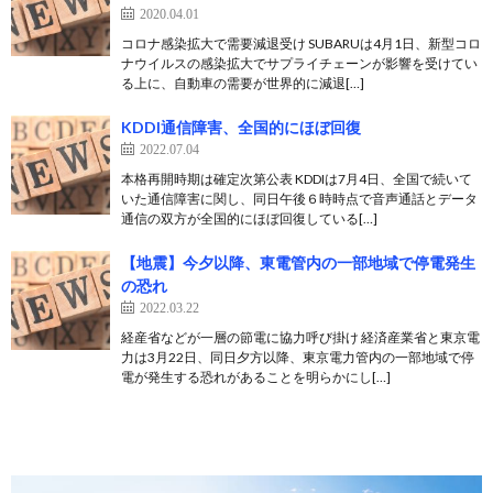
2020.04.01
コロナ感染拡大で需要減退受け SUBARUは4月1日、新型コロ
ナウイルスの感染拡大でサプライチェーンが影響を受けてい
る上に、自動車の需要が世界的に減退[…]
KDDI通信障害、全国的にほぼ回復
2022.07.04
本格再開時期は確定次第公表 KDDIは7月4日、全国で続いて
いた通信障害に関し、同日午後６時時点で音声通話とデータ
通信の双方が全国的にほぼ回復している[…]
【地震】今夕以降、東電管内の一部地域で停電発生
の恐れ
2022.03.22
経産省などが一層の節電に協力呼び掛け 経済産業省と東京電
力は3月22日、同日夕方以降、東京電力管内の一部地域で停
電が発生する恐れがあることを明らかにし[…]