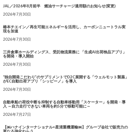
JAL／2026年8月前半 燃油サーチャージ適用額のお知らせ(変更)
2026年7月30日
椿本チエイン／再生可能エネルギーを活用し、カーボンニュートラル実
現を加速
2026年7月30日
三井倉庫ホールディングス、受託物流業務に 「生成AI出荷検品アプリ」
を開発・導入開始
2026年7月30日
“独自開発こだわり”のサプリメントでD2C展開する「ウェルモット製薬」
がEC自動出荷アプリ「シッピーノ」を導入
2026年7月30日
自動車船の荷役中断を抑制する自動車移動用「スケーター」を開発・導
入 ～自力走行できない車両を約5分で移動可能に～
2026年7月27日
【㈱ハナインターナショナル×星清重機運輸㈱】グループ会社で販売力の
更なる強化ねらう