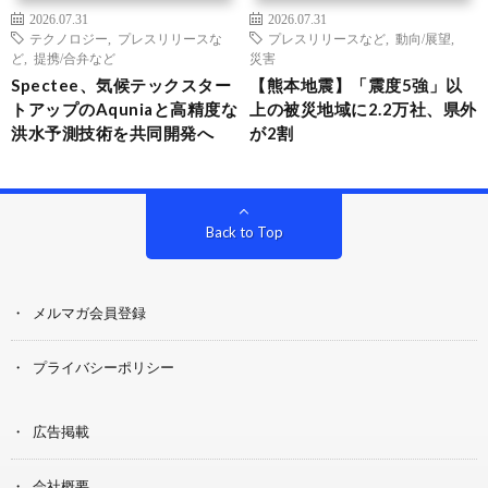
2026.07.31
2026.07.31
テクノロジー
,
プレスリリースな
プレスリリースなど
,
動向/展望
,
ど
,
提携/合弁など
災害
Spectee、気候テックスター
【熊本地震】「震度5強」以
トアップのAquniaと高精度な
上の被災地域に2.2万社、県外
洪水予測技術を共同開発へ
が2割
Back to Top
メルマガ会員登録
プライバシーポリシー
広告掲載
会社概要