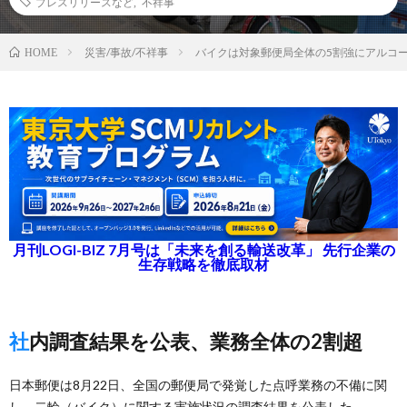
プレスリリースなど
,
不祥事
災害/事故/不祥事
バイクは対象郵便局全体の5割強にアルコ
HOME
月刊LOGI-BIZ 7月号は「未来を創る輸送改革」 先行企業の
生存戦略を徹底取材
社内調査結果を公表、業務全体の2割超
日本郵便は8月22日、全国の郵便局で発覚した点呼業務の不備に関
し、二輪（バイク）に関する実施状況の調査結果を公表した。