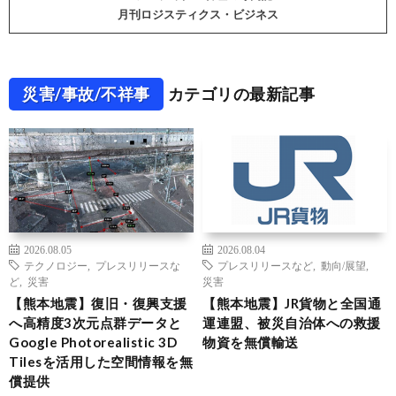
月刊ロジスティクス・ビジネス
災害/事故/不祥事
カテゴリの最新記事
2026.08.05
2026.08.04
テクノロジー
,
プレスリリースな
プレスリリースなど
,
動向/展望
,
ど
,
災害
災害
【熊本地震】復旧・復興支援
【熊本地震】JR貨物と全国通
へ高精度3次元点群データと
運連盟、被災自治体への救援
Google Photorealistic 3D
物資を無償輸送
Tilesを活用した空間情報を無
償提供