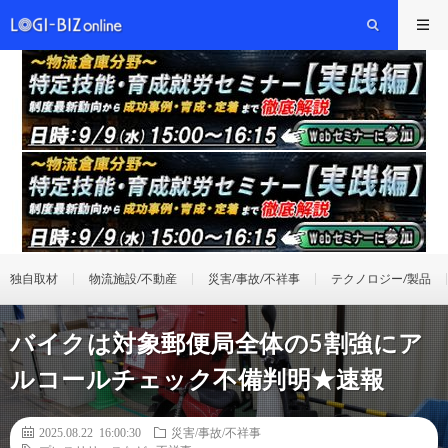
独自取材
物流施設/不動産
災害/事故/不祥事
テクノロジー/製品
バイクは対象郵便局全体の5割強にア
ルコールチェック不備判明★速報
2025.08.22 16:00:30
災害/事故/不祥事