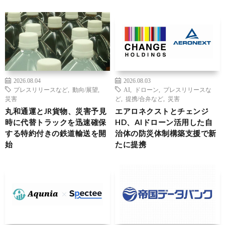
2026.08.04
2026.08.03
プレスリリースなど
,
動向/展望
,
AI
,
ドローン
,
プレスリリースな
災害
ど
,
提携/合弁など
,
災害
丸和通運とJR貨物、災害予見
エアロネクストとチェンジ
時に代替トラックを迅速確保
HD、AIドローン活用した自
する特約付きの鉄道輸送を開
治体の防災体制構築支援で新
始
たに提携