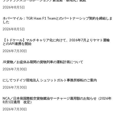
フジトランスコーポレーション／新造船「蓉翔丸」就航
2026年8月5日
ネバーマイル：TGR Haas F1 Teamとのパートナーシップ契約を締結しま
した
2026年8月5日
【トドケール】マルチキャリア化に向けて、2026年7月よりヤマト運輸
とのAPI連携を開始
2026年7月30日
JR貨物／お盆休み期間の貨物列車の運転計画について
2026年7月30日
にしてつドイツ現地法人 シュツットガルト事務所移転のご案内
2026年7月30日
NCA／日本発国際航空貨物燃油サーチャージ適用額のお知らせ（2026年
8月1日適用 改定）
2026年7月30日