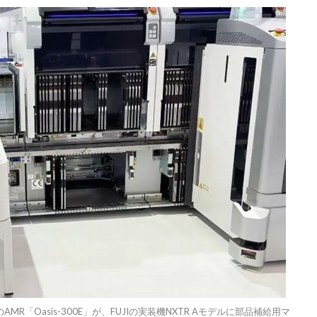
RobotsのAMR「Oasis-300E」が、FUJIの実装機NXTR Aモデルに部品補給用マ