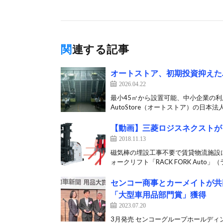
関連する記事
オートストア、初期投資抑えた
2026.04.22
最小45㎡から設置可能、中小企業の
AutoStore（オートストア）の日本法人Au
【動画】三菱ロジスネクストが
2018.11.13
磁気棒の埋設工事不要で賃貸物流施設
ォークリフト「RACK FORK Auto」（ラ
センコー商事とカーメイトが共
「大型車用品部門賞」獲得
2023.07.20
3月発売 センコーグループホールディ