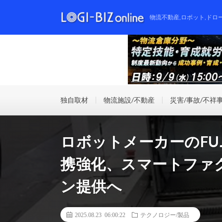
物流不動産,ロボット,ドロ
独自取材
物流施設/不動産
災害/事故/不祥
ロボットメーカーのFUJIが
携強化、スマートファ
ン提供へ
2025.08.23 06:00:22
テクノロジー/製品