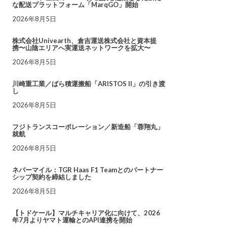
な配送プラットフォーム「MarqGO」開始
2026年8月5日
株式会社Univearth、倉吉運送株式会社と資本提
携〜山陰エリアへ実運送ネットワークを拡大〜
2026年8月5日
川崎重工業／ばら積運搬船「ARISTOS II」の引き渡
し
2026年8月5日
フジトランスコーポレーション／新造船「蓉翔丸」
就航
2026年8月5日
ネバーマイル：TGR Haas F1 Teamとのパートナー
シップ契約を締結しました
2026年8月5日
【トドケール】マルチキャリア化に向けて、2026
年7月よりヤマト運輸とのAPI連携を開始