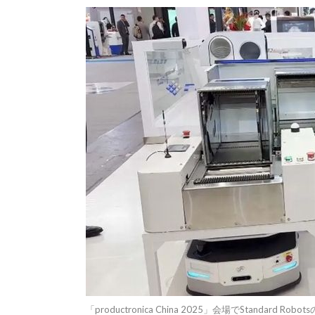
「productronica China 2025」会場でStandard 