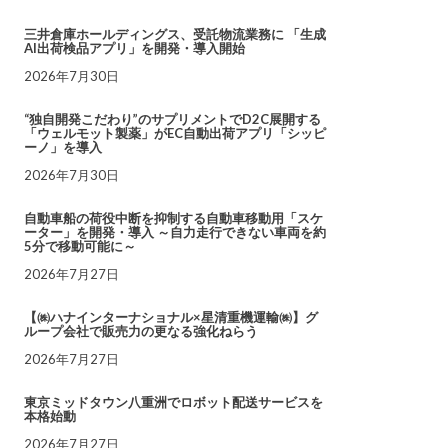
三井倉庫ホールディングス、受託物流業務に 「生成
AI出荷検品アプリ」を開発・導入開始
2026年7月30日
“独自開発こだわり”のサプリメントでD2C展開する
「ウェルモット製薬」がEC自動出荷アプリ「シッピ
ーノ」を導入
2026年7月30日
自動車船の荷役中断を抑制する自動車移動用「スケ
ーター」を開発・導入 ～自力走行できない車両を約
5分で移動可能に～
2026年7月27日
【㈱ハナインターナショナル×星清重機運輸㈱】グ
ループ会社で販売力の更なる強化ねらう
2026年7月27日
東京ミッドタウン八重洲でロボット配送サービスを
本格始動
2026年7月27日