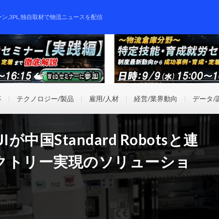
ーン,3PL,独自取材で物流ニュースを配信
事
テクノロジー/製品
雇用/人材
経営/業界動向
データ/
中国Standard Robotsと連
クトリー実現のソリューショ