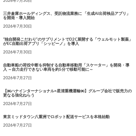
2026年7月30日
三井倉庫ホールディングス、受託物流業務に 「生成AI出荷検品アプリ」
を開発・導入開始
2026年7月30日
“独自開発こだわり”のサプリメントでD2C展開する「ウェルモット製薬」
がEC自動出荷アプリ「シッピーノ」を導入
2026年7月30日
自動車船の荷役中断を抑制する自動車移動用「スケーター」を開発・導
入 ～自力走行できない車両を約5分で移動可能に～
2026年7月27日
【㈱ハナインターナショナル×星清重機運輸㈱】グループ会社で販売力の
更なる強化ねらう
2026年7月27日
東京ミッドタウン八重洲でロボット配送サービスを本格始動
2026年7月27日