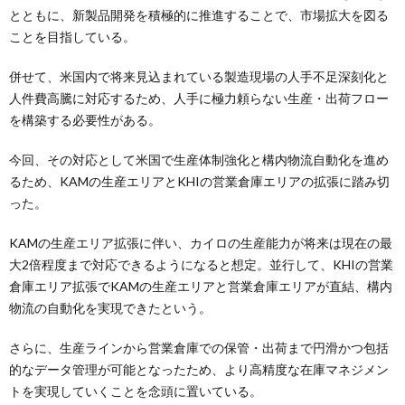
とともに、新製品開発を積極的に推進することで、市場拡大を図る
ことを目指している。
併せて、米国内で将来見込まれている製造現場の人手不足深刻化と
人件費高騰に対応するため、人手に極力頼らない生産・出荷フロー
を構築する必要性がある。
今回、その対応として米国で生産体制強化と構内物流自動化を進め
るため、KAMの生産エリアとKHIの営業倉庫エリアの拡張に踏み切
った。
KAMの生産エリア拡張に伴い、カイロの生産能力が将来は現在の最
大2倍程度まで対応できるようになると想定。並行して、KHIの営業
倉庫エリア拡張でKAMの生産エリアと営業倉庫エリアが直結、構内
物流の自動化を実現できたという。
さらに、生産ラインから営業倉庫での保管・出荷まで円滑かつ包括
的なデータ管理が可能となったため、より高精度な在庫マネジメン
トを実現していくことを念頭に置いている。