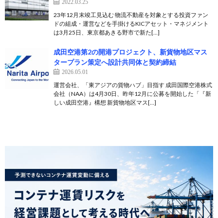
2022.03.25
23年12月末竣工見込む 物流不動産を対象とする投資ファン
ドの組成・運営などを手掛けるKICアセット・マネジメント
は3月25日、東京都あきる野市で新た[…]
成田空港第2の開港プロジェクト、新貨物地区マス
タープラン策定へ設計共同体と契約締結
2026.05.01
運営会社、「東アジアの貨物ハブ」目指す 成田国際空港株式
会社（NAA）は4月30日、昨年12月に公募を開始した「『新
しい成田空港』構想 新貨物地区マス[…]