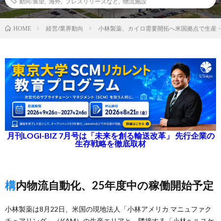
動向/展望
,
海外
,
プレスリリースなど
,
物流施設
経営/業界動向
小林製薬、カイロ需要開拓へ米国拠点で生産
HOME
月刊LOGI-BIZ 7月号は「未来を創る輸送改革」 先行企業の
生存戦略を徹底取材
構内物流自動化、25年度中の稼働開始予定
小林製薬は8月22日、米国の現地法人「小林アメリカ マニュファク
チュアリング」（KAM）の生産エリアと、隣接する「小林ヘルスケ