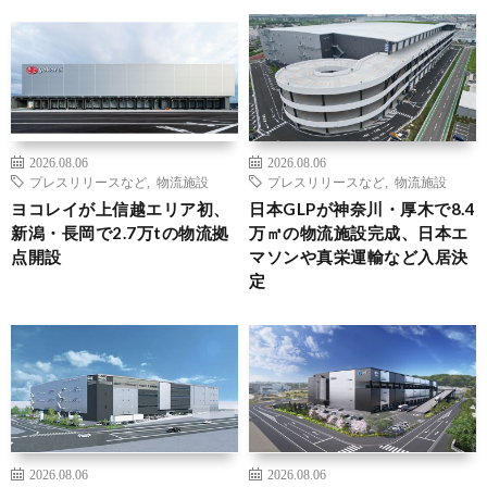
2026.08.06
2026.08.06
プレスリリースなど
,
物流施設
プレスリリースなど
,
物流施設
ヨコレイが上信越エリア初、
日本GLPが神奈川・厚木で8.4
新潟・長岡で2.7万tの物流拠
万㎡の物流施設完成、日本エ
点開設
マソンや真栄運輸など入居決
定
2026.08.06
2026.08.06