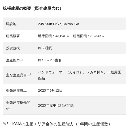
拡張建屋の概要（既存建屋含む）
建設地
245 Kraft Drive, Dalton, GA
建築概要
延床面積：43,840㎡ 建築面積：38,345㎡
投資規模
約80億円
生産能力※¹
約1.5～2.5億個
ハンドウォーマー（カイロ）、メガネ拭き、一般用医
主な生産品目※²
薬品
拡張建屋竣工
2025年8月12日
拡張建屋稼働開
2025年度中に順次開始
始
※¹：KAMの生産エリア全体の生産能力（1年間の生産個数）