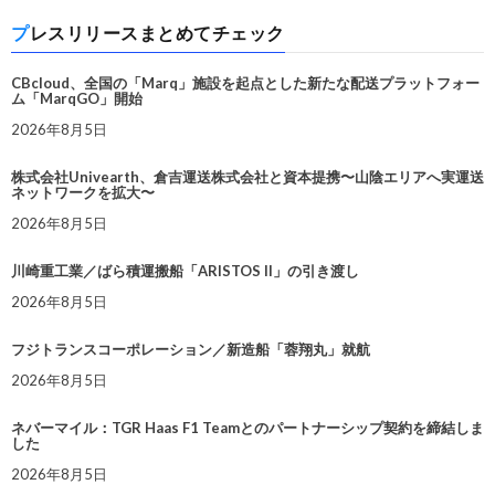
プレスリリースまとめてチェック
CBcloud、全国の「Marq」施設を起点とした新たな配送プラットフォー
ム「MarqGO」開始
2026年8月5日
株式会社Univearth、倉吉運送株式会社と資本提携〜山陰エリアへ実運送
ネットワークを拡大〜
2026年8月5日
川崎重工業／ばら積運搬船「ARISTOS II」の引き渡し
2026年8月5日
フジトランスコーポレーション／新造船「蓉翔丸」就航
2026年8月5日
ネバーマイル：TGR Haas F1 Teamとのパートナーシップ契約を締結しま
した
2026年8月5日