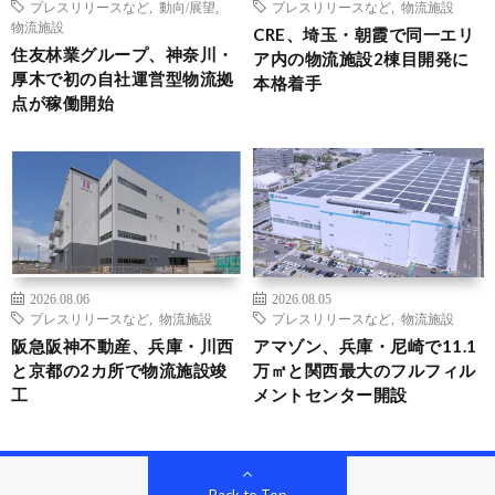
プレスリリースなど
,
動向/展望
,
プレスリリースなど
,
物流施設
物流施設
CRE、埼玉・朝霞で同一エリ
住友林業グループ、神奈川・
ア内の物流施設2棟目開発に
厚木で初の自社運営型物流拠
本格着手
点が稼働開始
2026.08.06
2026.08.05
プレスリリースなど
,
物流施設
プレスリリースなど
,
物流施設
阪急阪神不動産、兵庫・川西
アマゾン、兵庫・尼崎で11.1
と京都の2カ所で物流施設竣
万㎡と関西最大のフルフィル
工
メントセンター開設