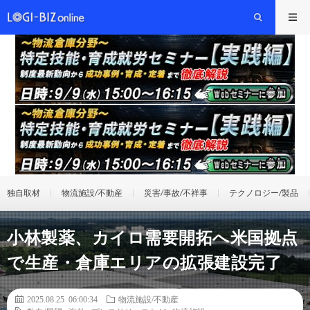
独自取材
物流施設/不動産
災害/事故/不祥事
テクノロジー/製品
小林製薬、カイロ需要開拓へ米国拠点
で生産・倉庫エリアの拡張建設完了
2025.08.25 06:00:34
物流施設/不動産