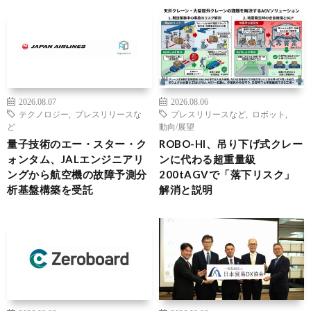
2026.08.07
2026.08.06
テクノロジー
,
プレスリリースな
プレスリリースなど
,
ロボット
,
ど
動向/展望
量子技術のエー・スター・ク
ROBO-HI、吊り下げ式クレー
ォンタム、JALエンジニアリ
ンに代わる超重量級
ングから航空機の故障予測分
200tAGVで「落下リスク」
析基盤構築を受託
解消と説明