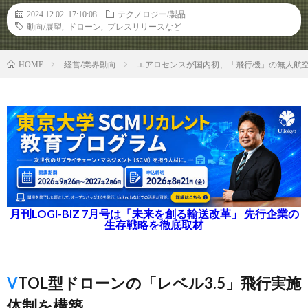
2024.12.02 17:10:08
テクノロジー/製品
動向/展望
,
ドローン
,
プレスリリースなど
経営/業界動向
エアロセンスが国内初、「飛行機」の無人航
HOME
月刊LOGI-BIZ 7月号は「未来を創る輸送改革」 先行企業の
生存戦略を徹底取材
VTOL型ドローンの「レベル3.5」飛行実施
体制を構築