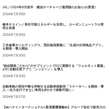
JAL／2026年8月前半 燃油サーチャージ適用額のお知らせ(変更)
2026年7月30日
椿本チエイン／再生可能エネルギーを活用し、カーボンニュートラル実
現を加速
2026年7月30日
三井倉庫ホールディングス、受託物流業務に 「生成AI出荷検品アプリ」
を開発・導入開始
2026年7月30日
“独自開発こだわり”のサプリメントでD2C展開する「ウェルモット製薬」
がEC自動出荷アプリ「シッピーノ」を導入
2026年7月30日
自動車船の荷役中断を抑制する自動車移動用「スケーター」を開発・導
入 ～自力走行できない車両を約5分で移動可能に～
2026年7月27日
【㈱ハナインターナショナル×星清重機運輸㈱】グループ会社で販売力の