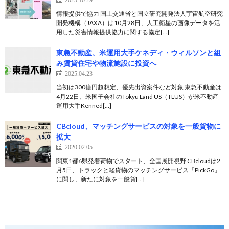
情報提供で協力 国土交通省と国立研究開発法人宇宙航空研究
開発機構（JAXA）は10月28日、人工衛星の画像データを活
用した災害情報提供協力に関する協定[…]
東急不動産、米運用大手ケネディ・ウィルソンと組
み賃貸住宅や物流施設に投資へ
2025.04.23
当初は300億円超想定、優先出資案件など対象 東急不動産は
4月22日、米国子会社のTokyu Land US（TLUS）が米不動産
運用大手Kenned[…]
CBcloud、マッチングサービスの対象を一般貨物に
拡大
2020.02.05
関東1都6県発着荷物でスタート、全国展開視野 CBcloudは2
月5日、トラックと軽貨物のマッチングサービス「PickGo」
に関し、新たに対象を一般貨[…]