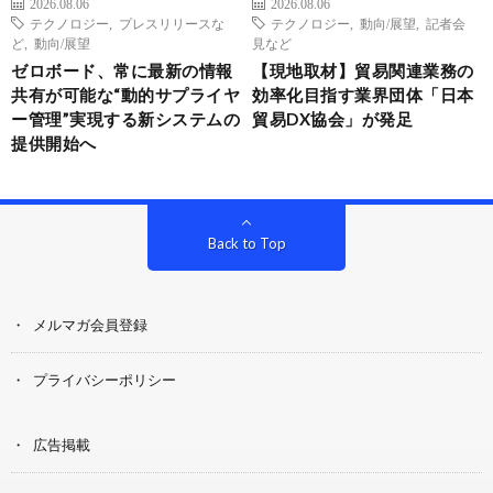
2026.08.06
2026.08.06
テクノロジー
,
プレスリリースな
テクノロジー
,
動向/展望
,
記者会
ど
,
動向/展望
見など
ゼロボード、常に最新の情報
【現地取材】貿易関連業務の
共有が可能な“動的サプライヤ
効率化目指す業界団体「日本
ー管理”実現する新システムの
貿易DX協会」が発足
提供開始へ
Back to Top
メルマガ会員登録
プライバシーポリシー
広告掲載