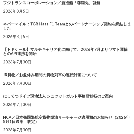
フジトランスコーポレーション／新造船「蓉翔丸」就航
2026年8月5日
ネバーマイル：TGR Haas F1 Teamとのパートナーシップ契約を締結しま
した
2026年8月5日
【トドケール】マルチキャリア化に向けて、2026年7月よりヤマト運輸
とのAPI連携を開始
2026年7月30日
JR貨物／お盆休み期間の貨物列車の運転計画について
2026年7月30日
にしてつドイツ現地法人 シュツットガルト事務所移転のご案内
2026年7月30日
NCA／日本発国際航空貨物燃油サーチャージ適用額のお知らせ（2026年
8月1日適用 改定）
2026年7月30日