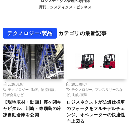
ロジスティクス管理の専門誌
月刊ロジスティクス・ビジネス
テクノロジー/製品
カテゴリの最新記事
2026.08.07
2026.08.07
テクノロジー
,
動画
,
物流施設
,
テクノロジー
,
プレスリリースな
記者会見など
ど
,
動向/展望
【現地取材・動画】霞ヶ関キ
ロジスネクストが防爆仕様車
ャピタル、川崎・東扇島の冷
のフォークをフルモデルチェ
凍自動倉庫を公開
ンジ、オペレーターの快適性
向上図る