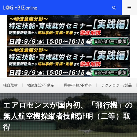
独自取材
物流施設/不動産
災害/事故/不祥事
テクノロジー/製品
エアロセンスが国内初、「飛行機」の
無人航空機操縦者技能証明（二等）取
得