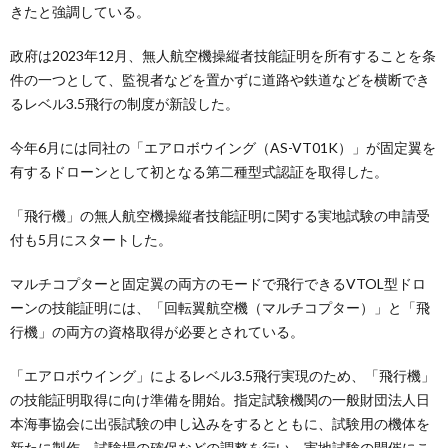
きたと強調している。
政府は2023年12月、無人航空機操縦者技能証明を所有することを条
件の一つとして、監視者などを置かずに道路や鉄道などを横断でき
るレベル3.5飛行の制度が新設した。
今年6月には同社の「エアロボウイング（AS-VT01K）」が固定翼を
有するドローンとして初となる第二種型式認証を取得した。
「飛行機」の無人航空機操縦者技能証明に関する実地試験の申請受
付も5月にスタートした。
マルチコプターと固定翼の両方のモードで飛行できるVTOL型ドロ
ーンの技能証明には、「回転翼航空機（マルチコプター）」と「飛
行機」の両方の資格取得が必要とされている。
「エアロボウイング」によるレベル3.5飛行実現のため、「飛行機」
の技能証明取得に向け準備を開始。指定試験機関の一般財団法人日
本海事協会に出張試験の申し込みをするとともに、試験用の機体を
新たに製作、試験場の確保などの調整を行い、実地試験の開催にこ