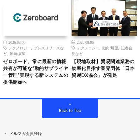
2026.08.06
2026.08.06
テクノロジー
,
プレスリリースな
テクノロジー
,
動向/展望
,
記者会
ど
,
動向/展望
見など
ゼロボード、常に最新の情報
【現地取材】貿易関連業務の
共有が可能な“動的サプライヤ
効率化目指す業界団体「日本
ー管理”実現する新システムの
貿易DX協会」が発足
提供開始へ
Back to Top
メルマガ会員登録