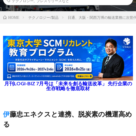
テクノロジー
,
プレスリリースなど
テクノロジー/製品
日通、大阪・関西万博の輸送業務に次世代
HOME
月刊LOGI-BIZ 7月号は「未来を創る輸送改革」 先行企業の
生存戦略を徹底取材
伊藤忠エネクスと連携、脱炭素の機運高め
る