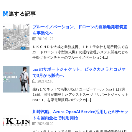
関連する記事
ブルーイノベーション、ドローンの自動離発着装置
を事業化へ
2019.01.22
ＵＫＣＨＤや大成と業務提携、ＩＨＩ子会社も場所提供で協
力 ドローン（小型無人機）の運行管理システム開発などを
手掛けるベンチャーのブルーイノベーション[…]
uprのサポートジャケット、ビックカメラとコジマ
で3月から販売へ
2021.02.16
先行してネットでも取り扱い ユーピーアール（upr）は2月
16日、同社が開発したアシストスーツ「サポートジャケット
Bb+FIT」を家電量販店のビックカ[…]
川崎汽船、Azure OpenAI Service活用したAIチャッ
トを国内全社で利用開始
2023.08.29
イントラネット上で提供、セキュリティ配慮 川崎汽船は8月