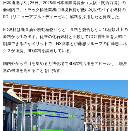
日本通運は8月25日、2025年日本国際博覧会（大阪・関西万博）の
会場内で、トラック輸送業務に環境負荷が低い次世代バイオ燃料の
RD（リニューアブル・ディーゼル）燃料を採用したと発表した。
RD燃料は廃食油や廃動植物油など、食料と競合しない10種類以上の
原料から生み出す。従来の化石燃料と比較してCO2排出量を大幅に
削減できるのがメリットで、NX商事と伊藤忠グループの伊藤忠エネ
クスが連携、RD燃料を調達している。
国内外から注目を集める万博会場でRD燃料活用をアピールし、脱炭
素の機運を高めることを目指す。