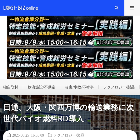
独自取材
物流施設/不動産
災害/事故/不祥事
テクノロジー/製品
日通、大阪・関西万博の輸送業務に次
世代バイオ燃料RD導入
2025.08.25 16:33:09
テクノロジー/製品