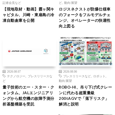
記者会見など
ど
,
動向/展望
【現地取材・動画】霞ヶ関キ
ロジスネクストが防爆仕様車
ャピタル、川崎・東扇島の冷
のフォークをフルモデルチェ
凍自動倉庫を公開
ンジ、オペレーターの快適性
向上図る
2026.08.07
2026.08.06
テクノロジー
,
プレスリリースな
プレスリリースなど
,
ロボット
,
ど
動向/展望
量子技術のエー・スター・ク
ROBO-HI、吊り下げ式クレー
ォンタム、JALエンジニアリ
ンに代わる超重量級
ングから航空機の故障予測分
200tAGVで「落下リスク」
析基盤構築を受託
解消と説明