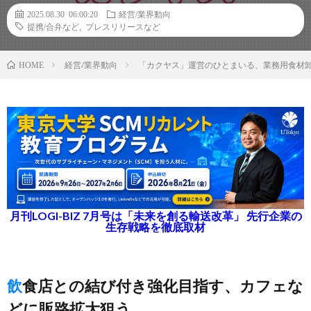
2025.08.30 06:00:20
経営/業界動向
提携/合弁など
,
プレスリリースなど
経営/業界動向
「カクヤス」運営のひとまいる、業務用食材
HOME
月刊LOGI-BIZ 7月号は「未来を創る輸送改革」 先行企業の
生存戦略を徹底取材
飲食店との結び付き強化目指す、カフェな
どに販路拡大狙う