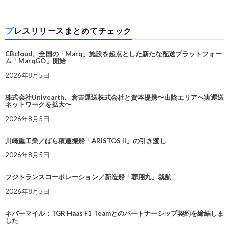
プレスリリースまとめてチェック
CBcloud、全国の「Marq」施設を起点とした新たな配送プラットフォー
ム「MarqGO」開始
2026年8月5日
株式会社Univearth、倉吉運送株式会社と資本提携〜山陰エリアへ実運送
ネットワークを拡大〜
2026年8月5日
川崎重工業／ばら積運搬船「ARISTOS II」の引き渡し
2026年8月5日
フジトランスコーポレーション／新造船「蓉翔丸」就航
2026年8月5日
ネバーマイル：TGR Haas F1 Teamとのパートナーシップ契約を締結しま
した