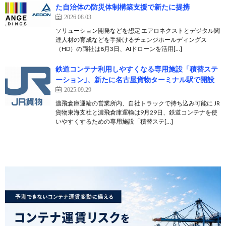
た自治体の防災体制構築支援で新たに提携
2026.08.03
ソリューション開発などを想定 エアロネクストとデジタル関
連人材の育成などを手掛けるチェンジホールディングス
（HD）の両社は8月3日、AIドローンを活用[…]
鉄道コンテナ利用しやすくなる専用施設「積替ステ
ーション｣、新たに名古屋貨物ターミナル駅で開設
2025.09.29
濃飛倉庫運輸の営業所内、自社トラックで持ち込み可能に JR
貨物東海支社と濃飛倉庫運輸は9月29日、鉄道コンテナを使
いやすくするための専用施設「積替ステ[…]