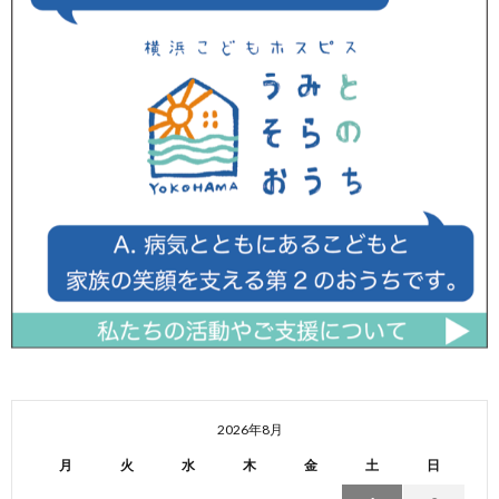
2026年8月
月
火
水
木
金
土
日