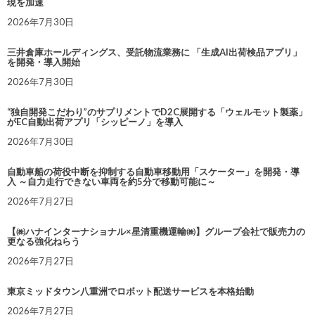
現を加速
2026年7月30日
三井倉庫ホールディングス、受託物流業務に 「生成AI出荷検品アプリ」
を開発・導入開始
2026年7月30日
“独自開発こだわり”のサプリメントでD2C展開する「ウェルモット製薬」
がEC自動出荷アプリ「シッピーノ」を導入
2026年7月30日
自動車船の荷役中断を抑制する自動車移動用「スケーター」を開発・導
入 ～自力走行できない車両を約5分で移動可能に～
2026年7月27日
【㈱ハナインターナショナル×星清重機運輸㈱】グループ会社で販売力の
更なる強化ねらう
2026年7月27日
東京ミッドタウン八重洲でロボット配送サービスを本格始動
2026年7月27日