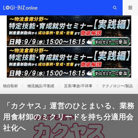
独自取材
物流施設/不動産
災害/事故/不祥事
テクノロジー/製品
「カクヤス」運営のひとまいる、業務
用食材卸のミクリードを持ち分適用会
社化へ