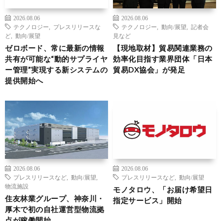
2026.08.06
2026.08.06
テクノロジー
,
プレスリリースな
テクノロジー
,
動向/展望
,
記者会
ど
,
動向/展望
見など
ゼロボード、常に最新の情報
【現地取材】貿易関連業務の
共有が可能な“動的サプライヤ
効率化目指す業界団体「日本
ー管理”実現する新システムの
貿易DX協会」が発足
提供開始へ
2026.08.06
2026.08.06
プレスリリースなど
,
動向/展望
,
プレスリリースなど
,
動向/展望
物流施設
モノタロウ、「お届け希望日
住友林業グループ、神奈川・
指定サービス」開始
厚木で初の自社運営型物流拠
点が稼働開始