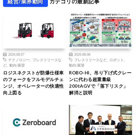
経営/業界動向
カテゴリの最新記事
2026.08.07
2026.08.06
テクノロジー
,
プレスリリースな
プレスリリースなど
,
ロボット
,
ど
,
動向/展望
動向/展望
ロジスネクストが防爆仕様車
ROBO-HI、吊り下げ式クレー
のフォークをフルモデルチェ
ンに代わる超重量級
ンジ、オペレーターの快適性
200tAGVで「落下リスク」
向上図る
解消と説明