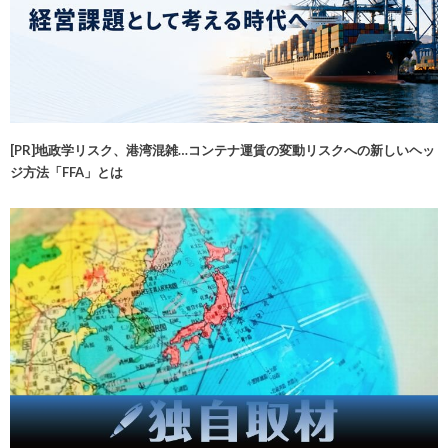
[PR]地政学リスク、港湾混雑…コンテナ運賃の変動リスクへの新しいヘッ
ジ方法「FFA」とは