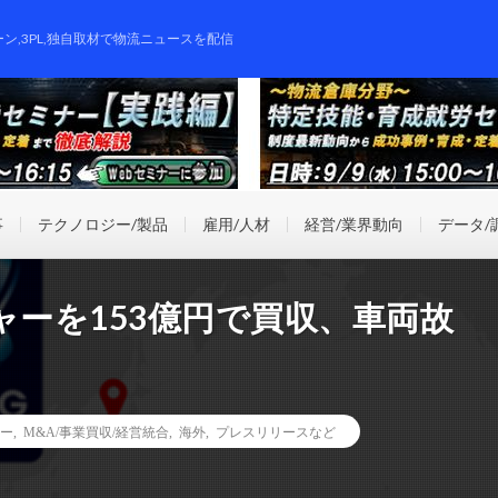
ーン,3PL,独自取材で物流ニュースを配信
事
テクノロジー/製品
雇用/人材
経営/業界動向
データ/
ャーを153億円で買収、車両故
ー
,
M&A/事業買収/経営統合
,
海外
,
プレスリリースなど