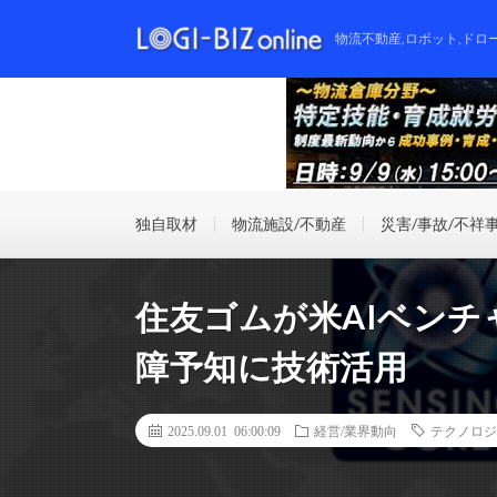
物流不動産,ロボット,ドロ
独自取材
物流施設/不動産
災害/事故/不祥
住友ゴムが米AIベンチ
障予知に技術活用
2025.09.01 06:00:09
経営/業界動向
テクノロジ