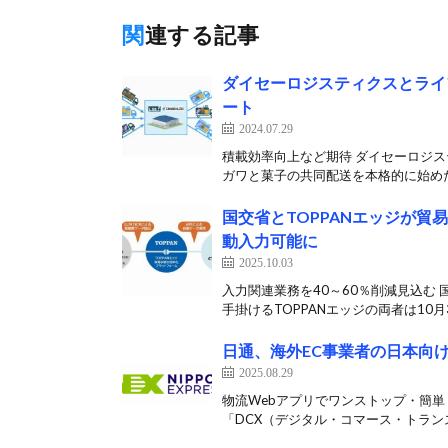
関連する記事
ダイセーロジスティクスとライ
ート
2024.07.29
積載効率向上など期待 ダイセーロジス
ガワと菓子の共同配送を本格的に始めた
国交省とTOPPANエッジが
動入力可能に
2025.10.03
入力関連業務を40～60％削減見込む
手掛けるTOPPANエッジの両者は10月3
日通、海外EC事業者の日本向
2025.08.29
物流Webアプリでワンストップ・簡単
「DCX（デジタル・コマース・トランス