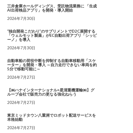
三井倉庫ホールディングス、受託物流業務に 「生成
AI出荷検品アプリ」を開発・導入開始
2026年7月30日
“独自開発こだわり”のサプリメントでD2C展開する
「ウェルモット製薬」がEC自動出荷アプリ「シッピ
ーノ」を導入
2026年7月30日
自動車船の荷役中断を抑制する自動車移動用「スケ
ーター」を開発・導入 ～自力走行できない車両を約
5分で移動可能に～
2026年7月27日
【㈱ハナインターナショナル×星清重機運輸㈱】グ
ループ会社で販売力の更なる強化ねらう
2026年7月27日
東京ミッドタウン八重洲でロボット配送サービスを
本格始動
2026年7月27日