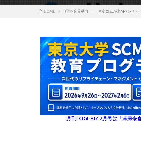
経営/業界動向
住友ゴムが米AIベンチャ
HOME
月刊LOGI-BIZ 7月号は「未