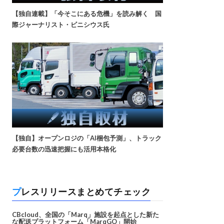
【独自連載】「今そこにある危機」を読み解く 国
際ジャーナリスト・ビニシウス氏
【独自】オープンロジの「AI梱包予測」、トラック
必要台数の迅速把握にも活用本格化
プレスリリースまとめてチェック
CBcloud、全国の「Marq」施設を起点とした新た
な配送プラットフォーム「MarqGO」開始