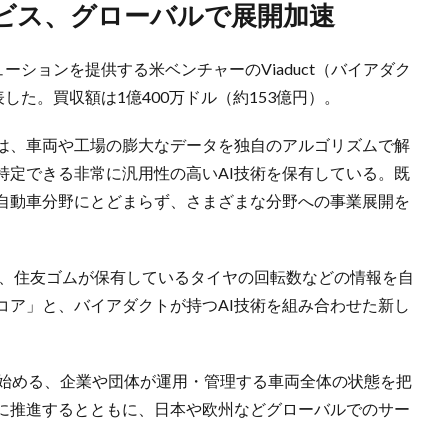
ービス、グローバルで展開加速
ーションを提供する米ベンチャーのViaduct（バイアダク
した。買収額は1億400万ドル（約153億円）。
は、車両や工場の膨大なデータを独自のアルゴリズムで解
特定できる非常に汎用性の高いAI技術を保有している。既
自動車分野にとどまらず、さまざまな分野への事業展開を
し、住友ゴムが保有しているタイヤの回転数などの情報を自
コア」と、バイアダクトが持つAI技術を組み合わせた新し
を始める、企業や団体が運用・管理する車両全体の状態を把
に推進するとともに、日本や欧州などグローバルでのサー