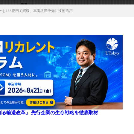
ーを153億円で買収、車両故障予知に技術活用
来を創る輸送改革」 先行企業の生存戦略を徹底取材