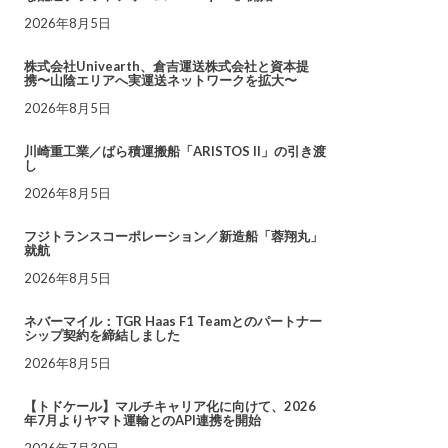
2026年8月5日
株式会社Univearth、倉吉運送株式会社と資本提
携〜山陰エリアへ実運送ネットワークを拡大〜
2026年8月5日
川崎重工業／ばら積運搬船「ARISTOS II」の引き渡
し
2026年8月5日
フジトランスコーポレーション／新造船「蓉翔丸」
就航
2026年8月5日
ネバーマイル：TGR Haas F1 Teamとのパートナー
シップ契約を締結しました
2026年8月5日
【トドケール】マルチキャリア化に向けて、2026
年7月よりヤマト運輸とのAPI連携を開始
2026年7月30日