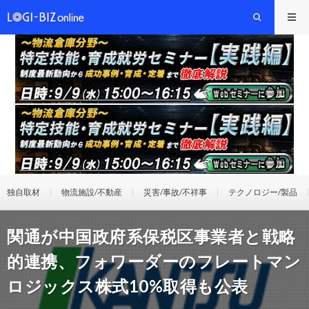
独自取材
物流施設/不動産
災害/事故/不祥事
テクノロジー/製品
関通が中国政府系保税区事業者と戦略
的連携、フォワーダーのフレートマン
ロジックス株式10%取得も公表