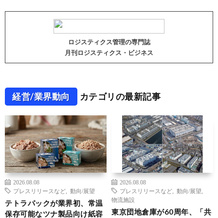
ロジスティクス管理の専門誌
月刊ロジスティクス・ビジネス
経営/業界動向
カテゴリの最新記事
2026.08.08
2026.08.08
プレスリリースなど
,
動向/展望
プレスリリースなど
,
動向/展望
,
物流施設
テトラパックが業界初、常温
東京団地倉庫が60周年、「共
保存可能なツナ製品向け紙容