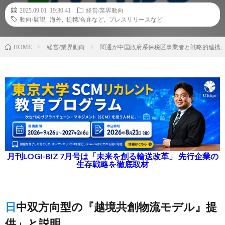
2025.09.01 19:30:41
経営/業界動向
動向/展望
,
海外
,
提携/合弁など
,
プレスリリースなど
経営/業界動向
関通が中国政府系保税区事業者と戦略的連携、
HOME
月刊LOGI-BIZ 7月号は「未来を創る輸送改革」 先行企業の
生存戦略を徹底取材
日中双方向型の『越境共創物流モデル』提
供」と説明