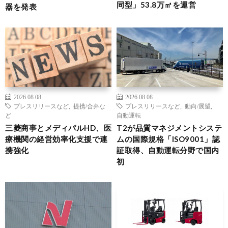
同型」53.8万㎡を運営
器を発表
2026.08.08
2026.08.08
プレスリリースなど
,
提携/合弁な
プレスリリースなど
,
動向/展望
,
ど
自動運転
三菱商事とメディパルHD、医
T2が品質マネジメントシステ
療機関の経営効率化支援で連
ムの国際規格「ISO9001」認
携強化
証取得、自動運転分野で国内
初