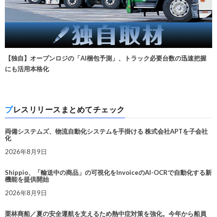
【独自】オープンロジの「AI梱包予測」、トラック必要台数の迅速把握
にも活用本格化
プレスリリースまとめてチェック
両備システムズ、物流自動化システムを手掛ける 株式会社APTを子会社
化
2026年8月9日
Shippio、「輸送中の商品」の可視化をInvoiceのAI-OCRで自動化する新
機能を提供開始
2026年8月9日
栗林商船／夏の安全運航を支えるため熱中症対策を強化。今年から船員