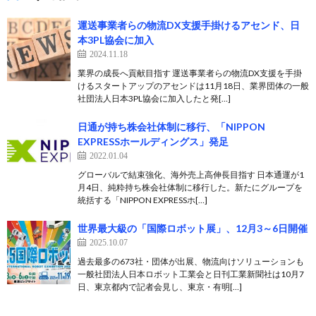
運送事業者らの物流DX支援手掛けるアセンド、日
本3PL協会に加入
2024.11.18
業界の成長へ貢献目指す 運送事業者らの物流DX支援を手掛
けるスタートアップのアセンドは11月18日、業界団体の一般
社団法人日本3PL協会に加入したと発[…]
日通が持ち株会社体制に移行、「NIPPON
EXPRESSホールディングス」発足
2022.01.04
グローバルで結束強化、海外売上高伸長目指す 日本通運が1
月4日、純粋持ち株会社体制に移行した。新たにグループを
統括する「NIPPON EXPRESSホ[…]
世界最大級の「国際ロボット展」、12月3～6日開催
2025.10.07
過去最多の673社・団体が出展、物流向けソリューションも
一般社団法人日本ロボット工業会と日刊工業新聞社は10月7
日、東京都内で記者会見し、東京・有明[…]