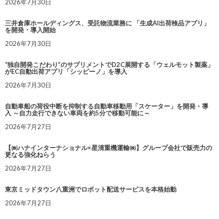
2026年7月30日
三井倉庫ホールディングス、受託物流業務に 「生成AI出荷検品アプリ」
を開発・導入開始
2026年7月30日
“独自開発こだわり”のサプリメントでD2C展開する「ウェルモット製薬」
がEC自動出荷アプリ「シッピーノ」を導入
2026年7月30日
自動車船の荷役中断を抑制する自動車移動用「スケーター」を開発・導
入 ～自力走行できない車両を約5分で移動可能に～
2026年7月27日
【㈱ハナインターナショナル×星清重機運輸㈱】グループ会社で販売力の
更なる強化ねらう
2026年7月27日
東京ミッドタウン八重洲でロボット配送サービスを本格始動
2026年7月27日