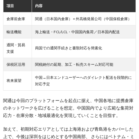
項目
内容
倉庫前倉庫
関通（日本国内倉庫） × 外高橋発展公司（中国保税倉庫）
輸送機能
海上輸送・FCL/LCL・中国国内集荷／日本国内配送
通関・貿易
両国での通関手続きと書類対応を簡素化
支援
保税区活用
関税納付の延期、加工・転売スキーム対応可能
中国→日本エンドユーザーへのダイレクト配送を段階的に
将来展望
対応予定
関通は今回のプラットフォームを起点に据え、中国各地に提携倉庫
のネットワークを広げることを想定。中国国内でより広範な集荷対
応力・在庫分散・地域最適化を実現していくことを目指す。
加えて、初期対応エリアとしては上海港および青島港をカバーした
上で、今後は深圳をはじめとする中国南部、 さらにはベトナム・ミ