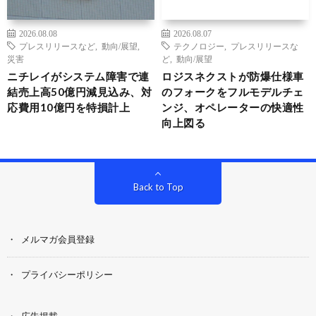
2026.08.08
2026.08.07
プレスリリースなど
,
動向/展望
,
テクノロジー
,
プレスリリースな
災害
ど
,
動向/展望
ニチレイがシステム障害で連
ロジスネクストが防爆仕様車
結売上高50億円減見込み、対
のフォークをフルモデルチェ
応費用10億円を特損計上
ンジ、オペレーターの快適性
向上図る
Back to Top
メルマガ会員登録
プライバシーポリシー
広告掲載