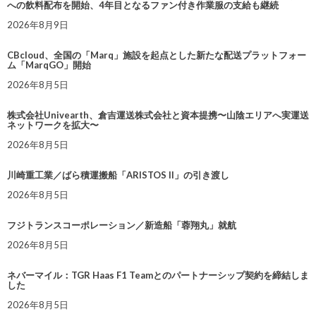
への飲料配布を開始、4年目となるファン付き作業服の支給も継続
2026年8月9日
CBcloud、全国の「Marq」施設を起点とした新たな配送プラットフォー
ム「MarqGO」開始
2026年8月5日
株式会社Univearth、倉吉運送株式会社と資本提携〜山陰エリアへ実運送
ネットワークを拡大〜
2026年8月5日
川崎重工業／ばら積運搬船「ARISTOS II」の引き渡し
2026年8月5日
フジトランスコーポレーション／新造船「蓉翔丸」就航
2026年8月5日
ネバーマイル：TGR Haas F1 Teamとのパートナーシップ契約を締結しま
した
2026年8月5日