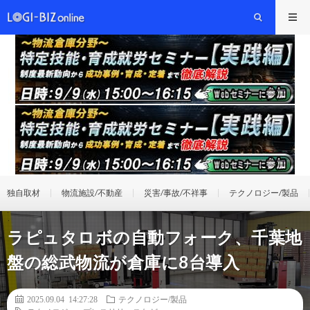
独自取材
物流施設/不動産
災害/事故/不祥事
テクノロジー/製品
ラピュタロボの自動フォーク、千葉地
盤の総武物流が倉庫に8台導入
2025.09.04 14:27:28
テクノロジー/製品