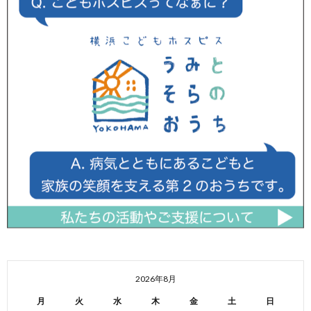
2026年8月
月
火
水
木
金
土
日