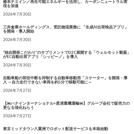
椿本チエイン／再生可能エネルギーを活用し、カーボンニュートラル実
現を加速
2026年7月30日
三井倉庫ホールディングス、受託物流業務に 「生成AI出荷検品アプリ」
を開発・導入開始
2026年7月30日
“独自開発こだわり”のサプリメントでD2C展開する「ウェルモット製薬」
がEC自動出荷アプリ「シッピーノ」を導入
2026年7月30日
自動車船の荷役中断を抑制する自動車移動用「スケーター」を開発・導
入 ～自力走行できない車両を約5分で移動可能に～
2026年7月27日
【㈱ハナインターナショナル×星清重機運輸㈱】グループ会社で販売力の
更なる強化ねらう
2026年7月27日
東京ミッドタウン八重洲でロボット配送サービスを本格始動