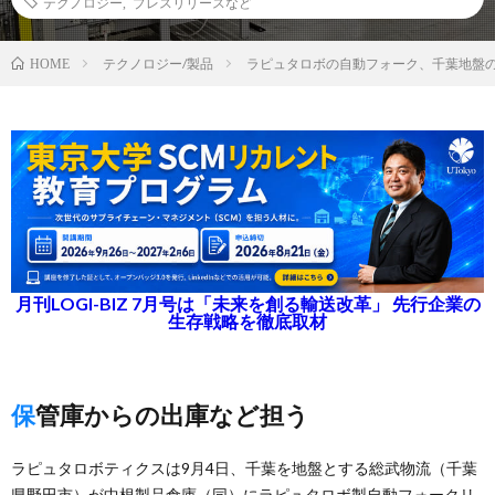
テクノロジー
,
プレスリリースなど
テクノロジー/製品
ラピュタロボの自動フォーク、千葉地盤の
HOME
月刊LOGI-BIZ 7月号は「未来を創る輸送改革」 先行企業の
生存戦略を徹底取材
保管庫からの出庫など担う
ラピュタロボティクスは9月4日、千葉を地盤とする総武物流（千葉
県野田市）が中根製品倉庫（同）にラピュタロボ製自動フォークリ