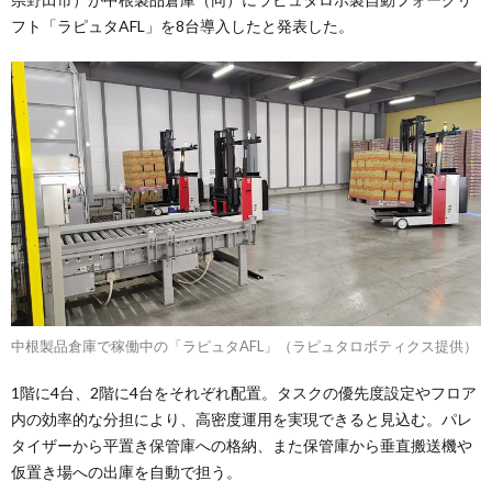
フト「ラピュタAFL」を8台導入したと発表した。
中根製品倉庫で稼働中の「ラピュタAFL」（ラピュタロボティクス提供）
1階に4台、2階に4台をそれぞれ配置。タスクの優先度設定やフロア
内の効率的な分担により、高密度運用を実現できると見込む。パレ
タイザーから平置き保管庫への格納、また保管庫から垂直搬送機や
仮置き場への出庫を自動で担う。