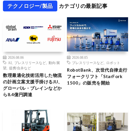
テクノロジー/製品
カテゴリの最新記事
2026.08.06
2026.08.05
AI
,
プレスリリースなど
,
動向/展
プレスリリースなど
,
ロボット
望
,
提携/合弁など
RobotBank、次世代自律走行
数理最適化技術活用した物流
フォークリフト「StarFork
の計画立案支援手掛けるJIJ、
1500」の販売を開始
グローバル・ブレインなどか
ら8.4億円調達