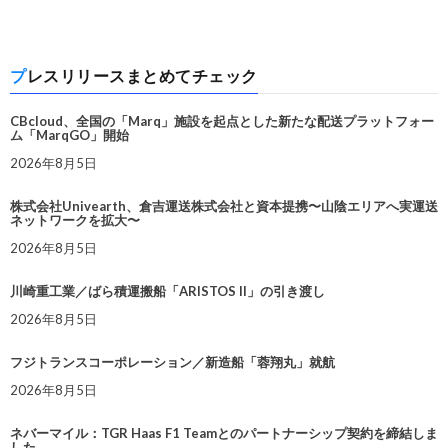
プレスリリースまとめてチェック
CBcloud、全国の「Marq」施設を起点とした新たな配送プラットフォー
ム「MarqGO」開始
2026年8月5日
株式会社Univearth、倉吉運送株式会社と資本提携〜山陰エリアへ実運送
ネットワークを拡大〜
2026年8月5日
川崎重工業／ばら積運搬船「ARISTOS II」の引き渡し
2026年8月5日
フジトランスコーポレーション／新造船「蓉翔丸」就航
2026年8月5日
ネバーマイル：TGR Haas F1 Teamとのパートナーシップ契約を締結しま
した