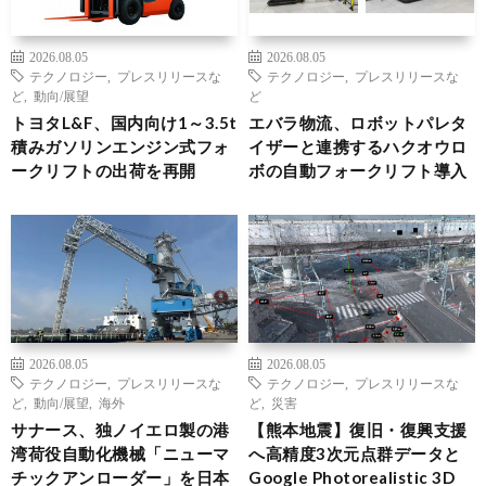
2026.08.05
2026.08.05
テクノロジー
,
プレスリリースな
テクノロジー
,
プレスリリースな
ど
,
動向/展望
ど
トヨタL&F、国内向け1～3.5t
エバラ物流、ロボットパレタ
積みガソリンエンジン式フォ
イザーと連携するハクオウロ
ークリフトの出荷を再開
ボの自動フォークリフト導入
2026.08.05
2026.08.05
テクノロジー
,
プレスリリースな
テクノロジー
,
プレスリリースな
ど
,
動向/展望
,
海外
ど
,
災害
サナース、独ノイエロ製の港
【熊本地震】復旧・復興支援
湾荷役自動化機械「ニューマ
へ高精度3次元点群データと
チックアンローダー」を日本
Google Photorealistic 3D