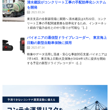
清水建設がコンクリート工事の手配効率化システム
を開発
2021.03.24
東京支店の全新築現場に展開へ 清水建設は3月22日、コンク
リート工事の手配関連業務を効率化するため、インターネッ
ト経由で協力会社とのやり取りが可能な「[…]
パイオニアの通信型ドライブレコーダー、 東京海上
日動の新型自動車保険に採用
2025.07.14
映像やデータ活用し迅速・安心な事故対応支援 パイオニアは
7月14日、東京海上日動火災保険が2026年1月に提供を開始
する予定の新型ドライブレコーダー（[…]