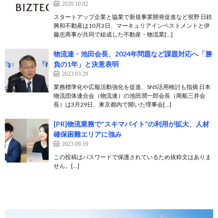
2020.10.02
スタートアップ企業と協業で新規事業開発促進など視野 日鉄
興和不動産は10月2日、マーキュリアインベストメントと伊
藤忠商事が共同で組成した不動産・物流業[…]
物流連・池田会長、2024年問題など課題対応へ「勝
負の1年」と決意表明
2023.03.29
業務標準化や広報活動強化を促進、SNS活用検討も指摘 日本
物流団体連合会（物流連）の池田潤一郎会長（商船三井会
長）は3月29日、東京都内で開いた理事会[…]
[PR]物流業務で“スキマバイト”の利用が拡大、人材
確保困難エリアに強み
2023.09.19
この投稿はパスワードで保護されているため抜粋文はありま
せん。[…]