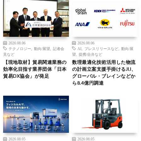
2026.08.06
2026.08.06
テクノロジー
,
動向/展望
,
記者会
AI
,
プレスリリースなど
,
動向/展
見など
望
,
提携/合弁など
【現地取材】貿易関連業務の
数理最適化技術活用した物流
効率化目指す業界団体「日本
の計画立案支援手掛けるJIJ、
貿易DX協会」が発足
グローバル・ブレインなどか
ら8.4億円調達
2026.08.05
2026.08.05