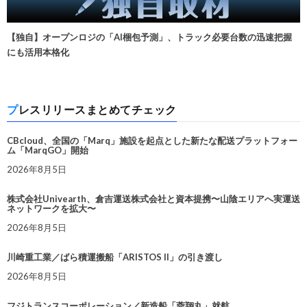
【独自】オープンロジの「AI梱包予測」、トラック必要台数の迅速把握
にも活用本格化
プレスリリースまとめてチェック
CBcloud、全国の「Marq」施設を起点とした新たな配送プラットフォー
ム「MarqGO」開始
2026年8月5日
株式会社Univearth、倉吉運送株式会社と資本提携〜山陰エリアへ実運送
ネットワークを拡大〜
2026年8月5日
川崎重工業／ばら積運搬船「ARISTOS II」の引き渡し
2026年8月5日
フジトランスコーポレーション／新造船「蓉翔丸」就航