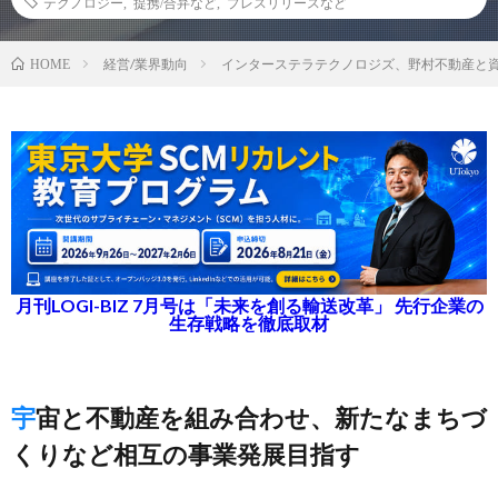
テクノロジー
,
提携/合弁など
,
プレスリリースなど
経営/業界動向
インターステラテクノロジズ、野村不動産と
HOME
月刊LOGI-BIZ 7月号は「未来を創る輸送改革」 先行企業の
生存戦略を徹底取材
宇宙と不動産を組み合わせ、新たなまちづ
くりなど相互の事業発展目指す