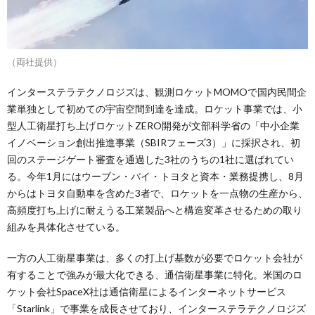
（両社提供）
インターステラテクノロジズは、観測ロケットMOMOで国内民間企
業単独として初めての宇宙空間到達を達成。ロケット事業では、小
型人工衛星打ち上げロケットZERO開発が文部科学省の「中小企業
イノベーション創出推進事業（SBIRフェーズ3）」に採択され、初
回のステージゲート審査を通過した3社のうちの1社に選ばれてい
る。今年1月にはウーブン・バイ・トヨタと資本・業務提携し、8月
からはトヨタ自動車を含めた3者で、ロケットを一点物の生産から、
高頻度打ち上げに耐えうる工業製品へと構造変革させるための取り
組みを具体化させている。
一方の人工衛星事業は、多くの打上げ基数が必要でロケット会社が
有することで強みが最大化できる、通信衛星事業に特化。米国のロ
ケット会社SpaceX社は通信衛星によるインターネットサービス
「Starlink」で事業を成長させており、インターステラテクノロジズ