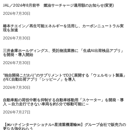
JAL／2026年8月前半 燃油サーチャージ適用額のお知らせ(変更)
2026年7月30日
椿本チエイン／再生可能エネルギーを活用し、カーボンニュートラル実
現を加速
2026年7月30日
三井倉庫ホールディングス、受託物流業務に 「生成AI出荷検品アプリ」
を開発・導入開始
2026年7月30日
“独自開発こだわり”のサプリメントでD2C展開する「ウェルモット製薬」
がEC自動出荷アプリ「シッピーノ」を導入
2026年7月30日
自動車船の荷役中断を抑制する自動車移動用「スケーター」を開発・導
入 ～自力走行できない車両を約5分で移動可能に～
2026年7月27日
【㈱ハナインターナショナル×星清重機運輸㈱】グループ会社で販売力の
更なる強化ねらう