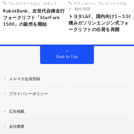
プレスリリースなど
,
ロボット
テクノロジー
,
プレスリリースな
ど
,
動向/展望
RobotBank、次世代自律走行
トヨタL&F、国内向け1～3.5t
フォークリフト「StarFork
積みガソリンエンジン式フォ
1500」の販売を開始
ークリフトの出荷を再開
Back to Top
メルマガ会員登録
プライバシーポリシー
広告掲載
会社概要