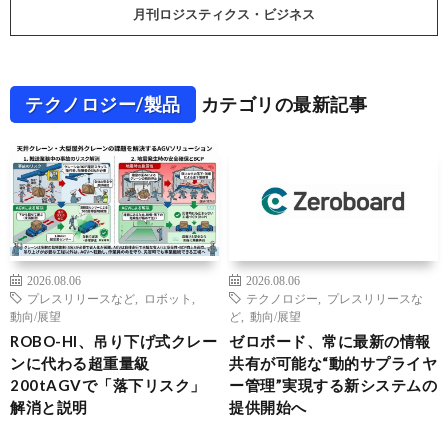
月刊ロジスティクス・ビジネス
テクノロジー/製品
カテゴリの最新記事
2026.08.06
2026.08.06
プレスリリースなど
,
ロボット
,
テクノロジー
,
プレスリリースな
動向/展望
ど
,
動向/展望
ROBO-HI、吊り下げ式クレー
ゼロボード、常に最新の情報
ンに代わる超重量級
共有が可能な“動的サプライヤ
200tAGVで「落下リスク」
ー管理”実現する新システムの
解消と説明
提供開始へ