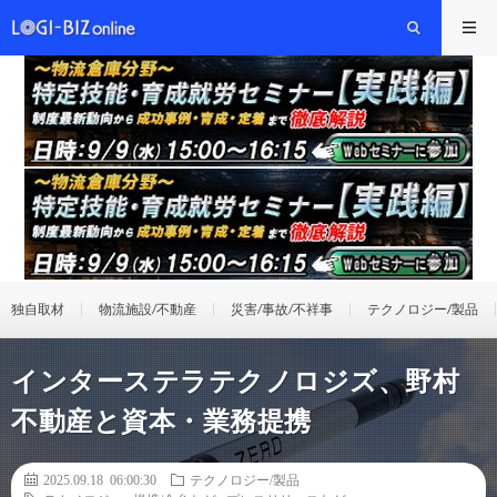
独自取材
物流施設/不動産
災害/事故/不祥事
テクノロジー/製品
インターステラテクノロジズ、野村
不動産と資本・業務提携
2025.09.18 06:00:30
テクノロジー/製品