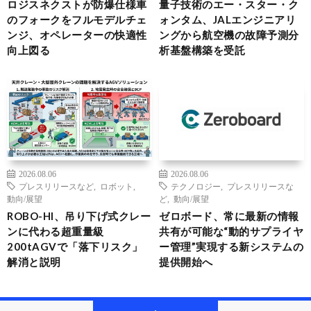
ロジスネクストが防爆仕様車
量子技術のエー・スター・ク
のフォークをフルモデルチェ
ォンタム、JALエンジニアリ
ンジ、オペレーターの快適性
ングから航空機の故障予測分
向上図る
析基盤構築を受託
2026.08.06
2026.08.06
プレスリリースなど
,
ロボット
,
テクノロジー
,
プレスリリースな
動向/展望
ど
,
動向/展望
ROBO-HI、吊り下げ式クレー
ゼロボード、常に最新の情報
ンに代わる超重量級
共有が可能な“動的サプライヤ
200tAGVで「落下リスク」
ー管理”実現する新システムの
解消と説明
提供開始へ