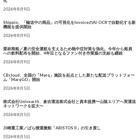
化
2026年8月9日
Shippio、「輸送中の商品」の可視化をInvoiceのAI-OCRで自動化する新
機能を提供開始
2026年8月9日
栗林商船／夏の安全運航を支えるため熱中症対策を強化。今年から船員
への飲料配布を開始、4年目となるファン付き作業服の支給も継続
2026年8月9日
CBcloud、全国の「Marq」施設を起点とした新たな配送プラットフォー
ム「MarqGO」開始
2026年8月5日
株式会社Univearth、倉吉運送株式会社と資本提携〜山陰エリアへ実運送
ネットワークを拡大〜
2026年8月5日
川崎重工業／ばら積運搬船「ARISTOS II」の引き渡し
2026年8月5日