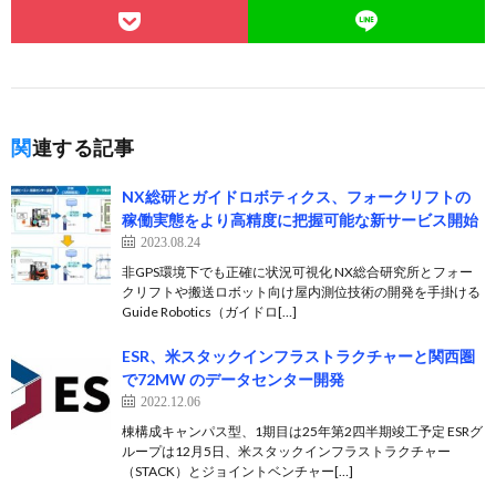
関連する記事
NX総研とガイドロボティクス、フォークリフトの
稼働実態をより高精度に把握可能な新サービス開始
2023.08.24
非GPS環境下でも正確に状況可視化 NX総合研究所とフォー
クリフトや搬送ロボット向け屋内測位技術の開発を手掛ける
Guide Robotics（ガイドロ[…]
ESR、米スタックインフラストラクチャーと関西圏
で72MW のデータセンター開発
2022.12.06
棟構成キャンパス型、1期目は25年第2四半期竣工予定 ESRグ
ループは12月5日、米スタックインフラストラクチャー
（STACK）とジョイントベンチャー[…]