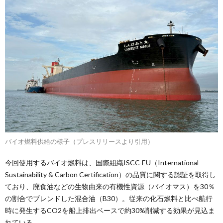
バイオ燃料供給の様子（プレスリリースより引用）
今回使用するバイオ燃料は、国際組織ISCC-EU（International
Sustainability & Carbon Certification）の品質に関する認証を取得し
ており、廃食油などの生物由来の有機性資源（バイオマス）を30％
の割合でブレンドした混合油（B30）。従来の化石燃料と比べ航行
時に発生するCO2を船上排出ベースで約30%削減する効果が見込ま
れている。