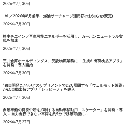
2026年7月30日
JAL／2026年8月前半 燃油サーチャージ適用額のお知らせ(変更)
2026年7月30日
椿本チエイン／再生可能エネルギーを活用し、カーボンニュートラル実
現を加速
2026年7月30日
三井倉庫ホールディングス、受託物流業務に 「生成AI出荷検品アプリ」
を開発・導入開始
2026年7月30日
“独自開発こだわり”のサプリメントでD2C展開する「ウェルモット製薬」
がEC自動出荷アプリ「シッピーノ」を導入
2026年7月30日
自動車船の荷役中断を抑制する自動車移動用「スケーター」を開発・導
入 ～自力走行できない車両を約5分で移動可能に～
2026年7月27日