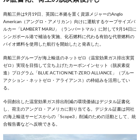
商船三井は9月19日、英国に本拠を置く資源メジャーのAnglo
American（アングロ・アメリカン）向けに運航するケープサイズバ
ルカー「LAMBERT MARU」（ランバートマル）に対して9月14日に
シンガポール港で補油を実施、化石燃料に代わる有効な代替燃料の
バイオ燃料を使用した航行を開始したと発表した。
商船三井グループが海上輸送のネットゼロ（温室効果ガス排出実質
ゼロ）実現を目指して立ち上げたカーボンインセット（脱炭素促
進）プログラム「BLUE ACTION NET-ZERO ALLIANCE」（ブルー
アクション・ネットゼロ・アライアンス）の枠組みを活用してい
る。
今回創出した温室効果ガス排出削減の環境価値はデジタル証書化
し、荷主のアングロ・アメリカに割り当てる。デジタル証書は同社
の海上輸送サービスからの「Scope3」削減のための活動として、統
合報告書などへ反映できる。