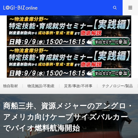
独自取材
物流施設/不動産
災害/事故/不祥事
テクノロジー/製品
商船三井、資源メジャーのアングロ・
アメリカ向けケープサイズバルカー
でバイオ燃料航海開始