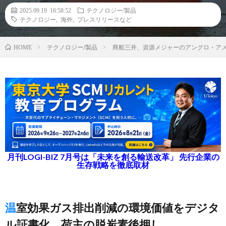
2025.09.19 16:58:52
テクノロジー/製品
テクノロジー
,
海外
,
プレスリリースなど
テクノロジー/製品
商船三井、資源メジャーのアングロ・ア
HOME
月刊LOGI-BIZ 7月号は「未来を創る輸送改革」 先行企業の
生存戦略を徹底取材
温室効果ガス排出削減の環境価値をデジタ
ル証書化、荷主の脱炭素後押し