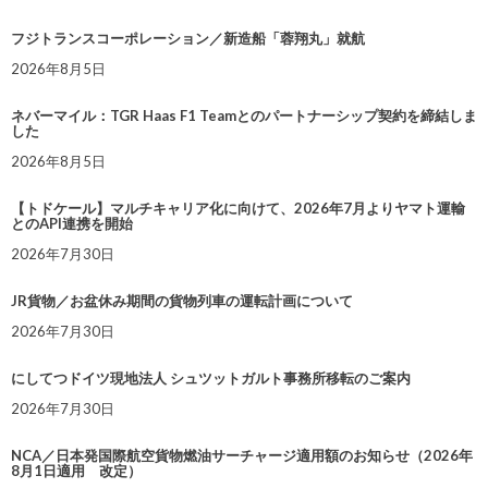
フジトランスコーポレーション／新造船「蓉翔丸」就航
2026年8月5日
ネバーマイル：TGR Haas F1 Teamとのパートナーシップ契約を締結しま
した
2026年8月5日
【トドケール】マルチキャリア化に向けて、2026年7月よりヤマト運輸
とのAPI連携を開始
2026年7月30日
JR貨物／お盆休み期間の貨物列車の運転計画について
2026年7月30日
にしてつドイツ現地法人 シュツットガルト事務所移転のご案内
2026年7月30日
NCA／日本発国際航空貨物燃油サーチャージ適用額のお知らせ（2026年
8月1日適用 改定）