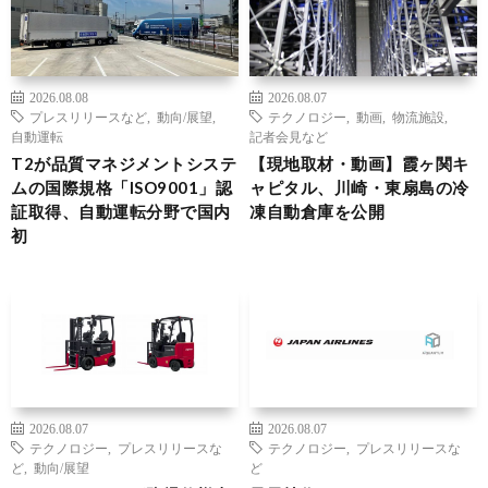
2026.08.08
2026.08.07
プレスリリースなど
,
動向/展望
,
テクノロジー
,
動画
,
物流施設
,
自動運転
記者会見など
T2が品質マネジメントシステ
【現地取材・動画】霞ヶ関キ
ムの国際規格「ISO9001」認
ャピタル、川崎・東扇島の冷
証取得、自動運転分野で国内
凍自動倉庫を公開
初
2026.08.07
2026.08.07
テクノロジー
,
プレスリリースな
テクノロジー
,
プレスリリースな
ど
,
動向/展望
ど