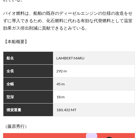
バイオ燃料は、船舶の既存のディーゼルエンジンの仕様の改造をせ
ずに導入できるため、化石燃料に代わる有効な代替燃料として温室
効果ガス排出削減に貢献できるとみている。
【本船概要】
船名
LAMBERT MARU
全長
292 m
全幅
45 m
型深
18 m
積貨重量
180,432 MT
（藤原秀行）