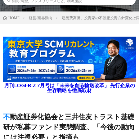
動向/展望
,
プレスリリースなど
,
物流施設
経営/業界動向
建築費高騰、投資家の不動産投資方針変化は
HOME
月刊LOGI-BIZ 7月号は「未来を創る輸送改革」 先行企業の
生存戦略を徹底取材
不動産証券化協会と三井住友トラスト基礎
研が私募ファンド実態調査、「今後の動向
には注視必要」と指摘も