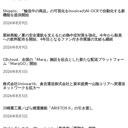
Shippio、「輸送中の商品」の可視化をInvoiceのAI-OCRで自動化する新
機能を提供開始
2026年8月9日
栗林商船／夏の安全運航を支えるため熱中症対策を強化。今年から船員
への飲料配布を開始、4年目となるファン付き作業服の支給も継続
2026年8月9日
CBcloud、全国の「Marq」施設を起点とした新たな配送プラットフォー
ム「MarqGO」開始
2026年8月5日
株式会社Univearth、倉吉運送株式会社と資本提携〜山陰エリアへ実運送
ネットワークを拡大〜
2026年8月5日
川崎重工業／ばら積運搬船「ARISTOS II」の引き渡し
2026年8月5日