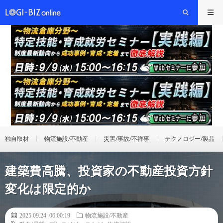
独自取材
物流施設/不動産
災害/事故/不祥事
テクノロジー/製品
建築費高騰、投資家の不動産投資方針
変化は限定的か
2025.09.24 06:00:19
物流施設/不動産