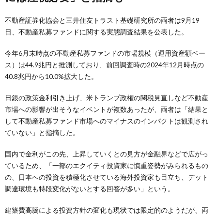
不動産証券化協会と三井住友トラスト基礎研究所の両者は9月19
日、不動産私募ファンドに関する実態調査結果を公表した。
今年6月末時点の不動産私募ファンドの市場規模（運用資産額ベー
ス）は44.9兆円と推測しており、前回調査時の2024年12月時点の
40.8兆円から10.0%拡大した。
日銀の政策金利引き上げ、米トランプ政権の関税見直しなど不動産
市場への影響が出そうなイベントが複数あったが、両者は「結果と
して不動産私募ファンド市場へのマイナスのインパクトは観測され
ていない」と指摘した。
国内で金利がこの先、上昇していくとの見方が金融界などで広がっ
ているため、「一部のエクイティ投資家に慎重姿勢がみられるもの
の、日本への投資を積極化させている海外投資家も目立ち、デット
調達環境も特段変化がないとする回答が多い」という。
建築費高騰による投資方針の変化も現状では限定的のようだが、両