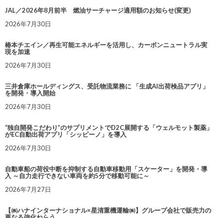
JAL／2026年8月前半 燃油サーチャージ適用額のお知らせ(変更)
2026年7月30日
椿本チエイン／再生可能エネルギーを活用し、カーボンニュートラル実
現を加速
2026年7月30日
三井倉庫ホールディングス、受託物流業務に 「生成AI出荷検品アプリ」
を開発・導入開始
2026年7月30日
“独自開発こだわり”のサプリメントでD2C展開する「ウェルモット製薬」
がEC自動出荷アプリ「シッピーノ」を導入
2026年7月30日
自動車船の荷役中断を抑制する自動車移動用「スケーター」を開発・導
入 ～自力走行できない車両を約5分で移動可能に～
2026年7月27日
【㈱ハナインターナショナル×星清重機運輸㈱】グループ会社で販売力の
更なる強化ねらう