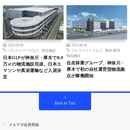
2026.08.06
2026.08.06
プレスリリースなど
,
物流施設
プレスリリースなど
,
動向/展望
,
物流施設
日本GLPが神奈川・厚木で8.4
住友林業グループ、神奈川・
万㎡の物流施設完成、日本エ
厚木で初の自社運営型物流拠
マソンや真栄運輸など入居決
点が稼働開始
定
Back to Top
メルマガ会員登録