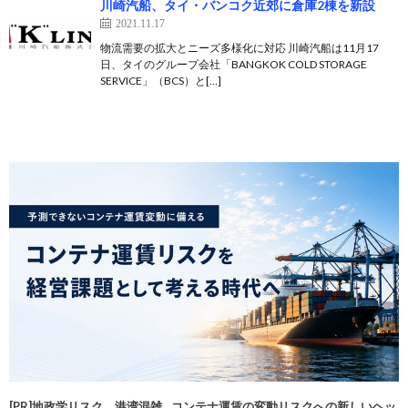
川崎汽船、タイ・バンコク近郊に倉庫2棟を新設
2021.11.17
物流需要の拡大とニーズ多様化に対応 川崎汽船は11月17
日、タイのグループ会社「BANGKOK COLD STORAGE
SERVICE」（BCS）と[…]
[PR]地政学リスク、港湾混雑…コンテナ運賃の変動リスクへの新しいヘッ