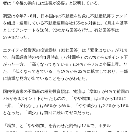
者は「今後の動向には注視が必要」と説明している。
調査は今年7～8月、日本国内の不動産を対象に不動産私募ファンド
を組成・運用している不動産運用会社155社を対象に、6月末を基準
としてアンケートを送付。92社から回答を得た。有効回答率は
59.4％だった。
エクイティ投資家の投資意欲（83社回答）は「変化はない」が71％
で、前回調査時の今年1月時点（77社回答）の77%から6ポイント下
がった一方、「高くなってきている」は4％から7％に小幅上昇。だ
た、「低くなってきている」も19％から22％に拡大しており、一部
に慎重な見方が出ていることをうかがわせた。
国内投資家の不動産の種別投資額は、物流は「増加」が4％で前回の
7％から3ポイント下がったものの、「やや増加」は5％から13％に
上昇。「変化なし」は69％から65％、「やや減少」は22％から19％
となった。「減少」は前回に続いてゼロだった。
「増加」と「やや増加」を合わせた割合は17％で、ホテル