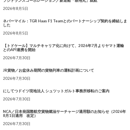
フジトランスコーポレーション／新造船「蓉翔丸」就航
2026年8月5日
ネバーマイル：TGR Haas F1 Teamとのパートナーシップ契約を締結しま
した
2026年8月5日
【トドケール】マルチキャリア化に向けて、2026年7月よりヤマト運輸
とのAPI連携を開始
2026年7月30日
JR貨物／お盆休み期間の貨物列車の運転計画について
2026年7月30日
にしてつドイツ現地法人 シュツットガルト事務所移転のご案内
2026年7月30日
NCA／日本発国際航空貨物燃油サーチャージ適用額のお知らせ（2026年
8月1日適用 改定）
2026年7月30日