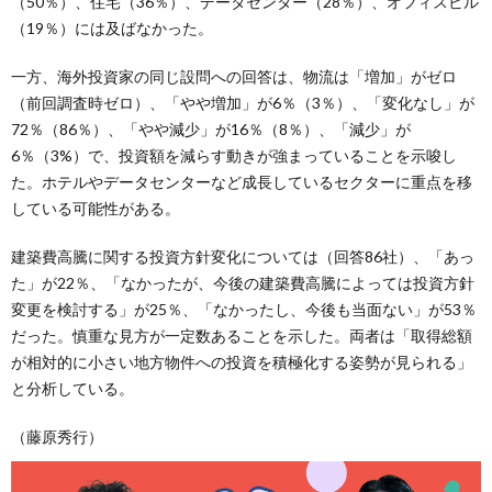
（50％）、住宅（36％）、データセンター（28％）、オフィスビル
（19％）には及ばなかった。
一方、海外投資家の同じ設問への回答は、物流は「増加」がゼロ
（前回調査時ゼロ）、「やや増加」が6％（3％）、「変化なし」が
72％（86％）、「やや減少」が16％（8％）、「減少」が
6％（3%）で、投資額を減らす動きが強まっていることを示唆し
た。ホテルやデータセンターなど成長しているセクターに重点を移
している可能性がある。
建築費高騰に関する投資方針変化については（回答86社）、「あっ
た」が22％、「なかったが、今後の建築費高騰によっては投資方針
変更を検討する」が25％、「なかったし、今後も当面ない」が53％
だった。慎重な見方が一定数あることを示した。両者は「取得総額
が相対的に小さい地方物件への投資を積極化する姿勢が見られる」
と分析している。
（藤原秀行）