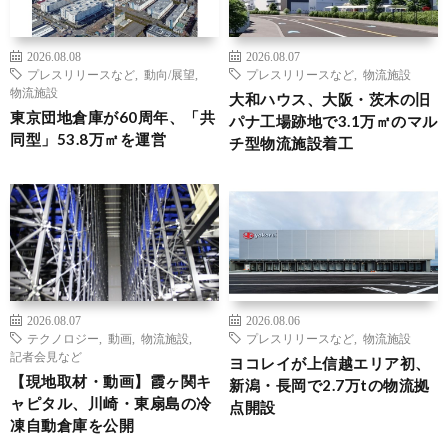
2026.08.08
2026.08.07
プレスリリースなど
,
動向/展望
,
プレスリリースなど
,
物流施設
物流施設
大和ハウス、大阪・茨木の旧
東京団地倉庫が60周年、「共
パナ工場跡地で3.1万㎡のマル
同型」53.8万㎡を運営
チ型物流施設着工
2026.08.07
2026.08.06
テクノロジー
,
動画
,
物流施設
,
プレスリリースなど
,
物流施設
記者会見など
ヨコレイが上信越エリア初、
【現地取材・動画】霞ヶ関キ
新潟・長岡で2.7万tの物流拠
ャピタル、川崎・東扇島の冷
点開設
凍自動倉庫を公開