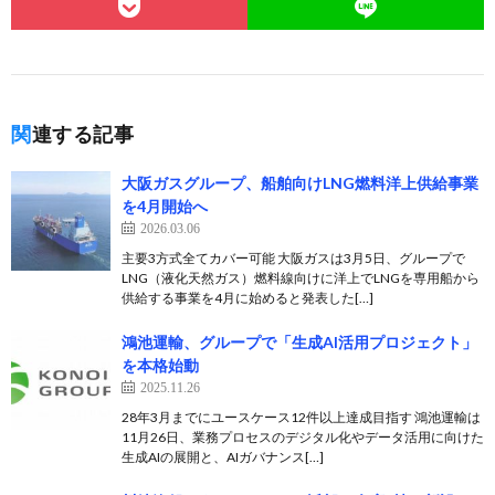
関連する記事
大阪ガスグループ、船舶向けLNG燃料洋上供給事業
を4月開始へ
2026.03.06
主要3方式全てカバー可能 大阪ガスは3月5日、グループで
LNG（液化天然ガス）燃料線向けに洋上でLNGを専用船から
供給する事業を4月に始めると発表した[…]
鴻池運輸、グループで「生成AI活用プロジェクト」
を本格始動
2025.11.26
28年3月までにユースケース12件以上達成目指す 鴻池運輸は
11月26日、業務プロセスのデジタル化やデータ活用に向けた
生成AIの展開と、AIガバナンス[…]