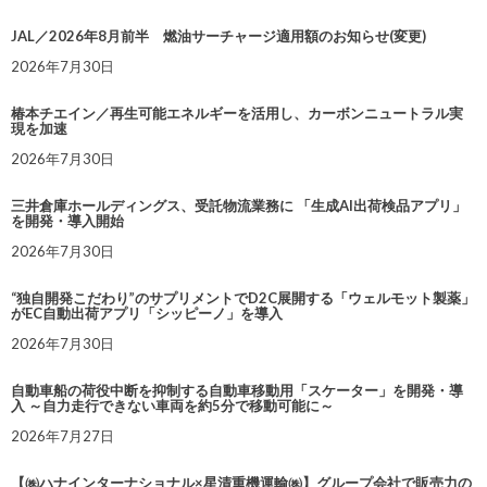
JAL／2026年8月前半 燃油サーチャージ適用額のお知らせ(変更)
2026年7月30日
椿本チエイン／再生可能エネルギーを活用し、カーボンニュートラル実
現を加速
2026年7月30日
三井倉庫ホールディングス、受託物流業務に 「生成AI出荷検品アプリ」
を開発・導入開始
2026年7月30日
“独自開発こだわり”のサプリメントでD2C展開する「ウェルモット製薬」
がEC自動出荷アプリ「シッピーノ」を導入
2026年7月30日
自動車船の荷役中断を抑制する自動車移動用「スケーター」を開発・導
入 ～自力走行できない車両を約5分で移動可能に～
2026年7月27日
【㈱ハナインターナショナル×星清重機運輸㈱】グループ会社で販売力の