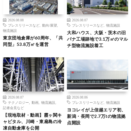
2026.08.08
2026.08.07
プレスリリースなど
,
動向/展望
,
プレスリリースなど
,
物流施設
物流施設
大和ハウス、大阪・茨木の旧
東京団地倉庫が60周年、「共
パナ工場跡地で3.1万㎡のマル
同型」53.8万㎡を運営
チ型物流施設着工
2026.08.07
2026.08.06
テクノロジー
,
動画
,
物流施設
,
プレスリリースなど
,
物流施設
記者会見など
ヨコレイが上信越エリア初、
【現地取材・動画】霞ヶ関キ
新潟・長岡で2.7万tの物流拠
ャピタル、川崎・東扇島の冷
点開設
凍自動倉庫を公開