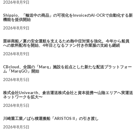
2026年8月9日
Shippio、「輸送中の商品」の可視化をInvoiceのAI-OCRで自動化する新
機能を提供開始
2026年8月9日
栗林商船／夏の安全運航を支えるため熱中症対策を強化。今年から船員
への飲料配布を開始、4年目となるファン付き作業服の支給も継続
2026年8月9日
CBcloud、全国の「Marq」施設を起点とした新たな配送プラットフォー
ム「MarqGO」開始
2026年8月5日
株式会社Univearth、倉吉運送株式会社と資本提携〜山陰エリアへ実運送
ネットワークを拡大〜
2026年8月5日
川崎重工業／ばら積運搬船「ARISTOS II」の引き渡し
2026年8月5日