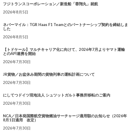
フジトランスコーポレーション／新造船「蓉翔丸」就航
2026年8月5日
ネバーマイル：TGR Haas F1 Teamとのパートナーシップ契約を締結しま
した
2026年8月5日
【トドケール】マルチキャリア化に向けて、2026年7月よりヤマト運輸
とのAPI連携を開始
2026年7月30日
JR貨物／お盆休み期間の貨物列車の運転計画について
2026年7月30日
にしてつドイツ現地法人 シュツットガルト事務所移転のご案内
2026年7月30日
NCA／日本発国際航空貨物燃油サーチャージ適用額のお知らせ（2026年
8月1日適用 改定）
2026年7月30日