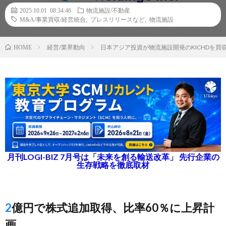
2025.10.01 08:34:46
物流施設/不動産
M&A/事業買収/経営統合
,
プレスリリースなど
,
物流施設
経営/業界動向
日本アジア投資が物流施設開発のKICHDを
HOME
月刊LOGI-BIZ 7月号は「未来を創る輸送改革」 先行企業の
生存戦略を徹底取材
2億円で株式追加取得、比率60％に上昇計
画