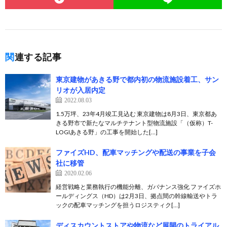
関連する記事
東京建物があきる野で都内初の物流施設着工、サン
リオが入居内定
2022.08.03
1.5万坪、23年4月竣工見込む 東京建物は8月3日、東京都あ
きる野市で新たなマルチテナント型物流施設「（仮称）T-
LOGIあきる野」の工事を開始した[…]
ファイズHD、配車マッチングや配送の事業を子会
社に移管
2020.02.06
経営戦略と業務執行の機能分離、ガバナンス強化 ファイズホ
ールディングス（HD）は2月3日、拠点間の幹線輸送やトラ
ックの配車マッチングを担うロジスティク[…]
ディスカウントストアや物流など展開のトライアル