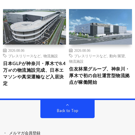
2026.08.06
2026.08.06
プレスリリースなど
,
物流施設
プレスリリースなど
,
動向/展望
,
物流施設
日本GLPが神奈川・厚木で8.4
住友林業グループ、神奈川・
万㎡の物流施設完成、日本エ
厚木で初の自社運営型物流拠
マソンや真栄運輸など入居決
点が稼働開始
定
Back to Top
メルマガ会員登録