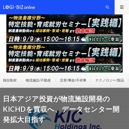
独自取材
物流施設/不動産
災害/事故/不祥事
テクノロジー/製品
日本アジア投資が物流施設開発の
KICHDを買収へ、データセンター開
発拡大目指す