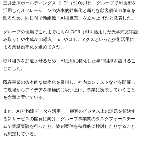
三井倉庫ホールディングス（HD）は10月1日、グループでAI技術を
活用したオペレーションの抜本的効率化と新たな顧客価値の創造を
図るため、同日付で新組織「AI推進室」を立ち上げたと発表した。
グループの現場でこれまでにもAI OCR（AIを活用した光学式文字読
み取り）や生成AIの導入、IoTやロボティクスといった技術活用に
よる業務効率化を進めてきた。
取り組みを加速させるため、AI活用に特化した専門組織を設けるこ
とにした。
既存事業の抜本的な効率化を目指し、社内コンテストなどを開催し
て現場からアイデアを積極的に吸い上げ、事業に実装していくこと
を念頭に置いている。
また、AIと物流データを活用し、顧客のビジネス上の課題を解決す
る新サービスの開発に向け、グループ事業間のタスクフォースチー
ムで実証実験を行ったり、協創案件を積極的に検討したりすること
も想定している。