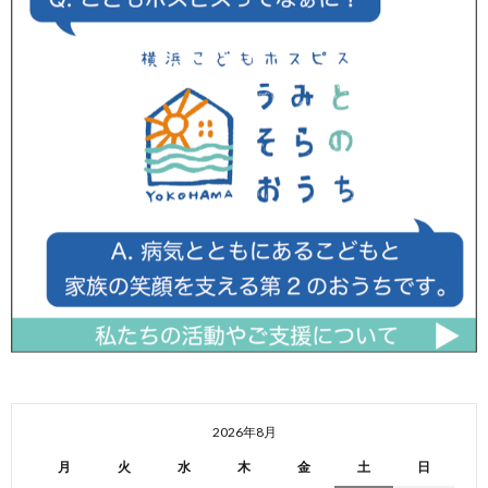
2026年8月
月
火
水
木
金
土
日