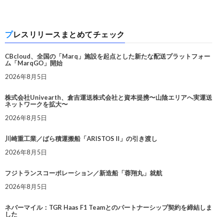
プレスリリースまとめてチェック
CBcloud、全国の「Marq」施設を起点とした新たな配送プラットフォー
ム「MarqGO」開始
2026年8月5日
株式会社Univearth、倉吉運送株式会社と資本提携〜山陰エリアへ実運送
ネットワークを拡大〜
2026年8月5日
川崎重工業／ばら積運搬船「ARISTOS II」の引き渡し
2026年8月5日
フジトランスコーポレーション／新造船「蓉翔丸」就航
2026年8月5日
ネバーマイル：TGR Haas F1 Teamとのパートナーシップ契約を締結しま
した