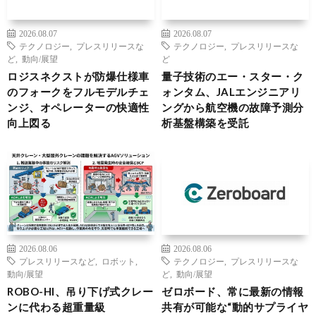
2026.08.07
2026.08.07
テクノロジー
,
プレスリリースな
テクノロジー
,
プレスリリースな
ど
,
動向/展望
ど
ロジスネクストが防爆仕様車
量子技術のエー・スター・ク
のフォークをフルモデルチェ
ォンタム、JALエンジニアリ
ンジ、オペレーターの快適性
ングから航空機の故障予測分
向上図る
析基盤構築を受託
2026.08.06
2026.08.06
プレスリリースなど
,
ロボット
,
テクノロジー
,
プレスリリースな
動向/展望
ど
,
動向/展望
ROBO-HI、吊り下げ式クレー
ゼロボード、常に最新の情報
ンに代わる超重量級
共有が可能な“動的サプライヤ