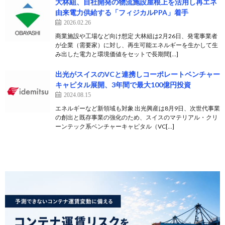
大林組、自社開発の物流施設屋根上を活用し再エネ
由来電力供給する「フィジカルPPA」着手
2026.02.26
商業施設や工場など向け想定 大林組は2月26日、発電事業者
が企業（需要家）に対し、再生可能エネルギーを生かして生
み出した電力と環境価値をセットで長期間[…]
出光がスイスのVCと連携しコーポレートベンチャー
キャピタル展開、3年間で最大100億円投資
2024.08.15
エネルギーなど新領域も対象 出光興産は8月9日、次世代事業
の創出と既存事業の強化のため、スイスのマテリアル・クリ
ーンテック系ベンチャーキャピタル（VC[…]