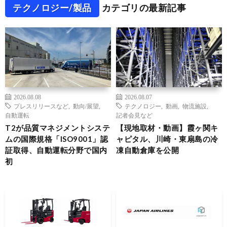
テクノロジー/製品
カテゴリの最新記事
2026.08.08
2026.08.07
プレスリリースなど
,
動向/展望
,
テクノロジー
,
動画
,
物流施設
,
自動運転
記者会見など
T2が品質マネジメントシステ
【現地取材・動画】霞ヶ関キ
ムの国際規格「ISO9001」認
ャピタル、川崎・東扇島の冷
証取得、自動運転分野で国内
凍自動倉庫を公開
初