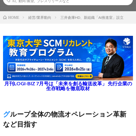
AI
,
動向/展望
,
プレスリリースなど
経営/業界動向
三井倉庫HD、新組織「AI推進室」設立
HOME
月刊LOGI-BIZ 7月号は「未来を創る輸送改革」 先行企業の
生存戦略を徹底取材
グループ全体の物流オペレーション革新
など目指す