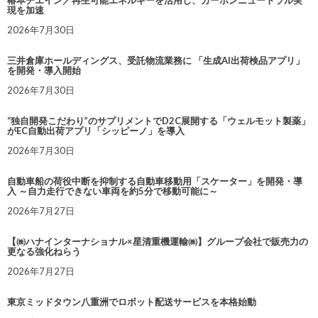
椿本チエイン／再生可能エネルギーを活用し、カーボンニュートラル実
現を加速
2026年7月30日
三井倉庫ホールディングス、受託物流業務に 「生成AI出荷検品アプリ」
を開発・導入開始
2026年7月30日
“独自開発こだわり”のサプリメントでD2C展開する「ウェルモット製薬」
がEC自動出荷アプリ「シッピーノ」を導入
2026年7月30日
自動車船の荷役中断を抑制する自動車移動用「スケーター」を開発・導
入 ～自力走行できない車両を約5分で移動可能に～
2026年7月27日
【㈱ハナインターナショナル×星清重機運輸㈱】グループ会社で販売力の
更なる強化ねらう
2026年7月27日
東京ミッドタウン八重洲でロボット配送サービスを本格始動