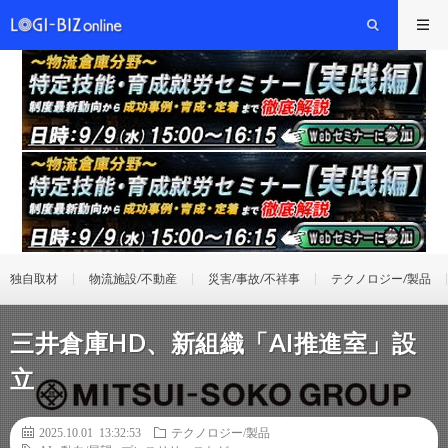
独自取材
物流施設/不動産
災害/事故/不祥事
テクノロジー/製品
三井倉庫HD、新組織「AI推進室」設
立
2025.10.01 13:32:53
テクノロジー/製品