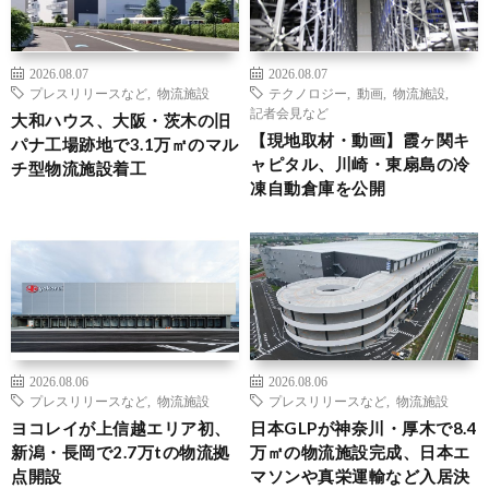
2026.08.07
2026.08.07
プレスリリースなど
,
物流施設
テクノロジー
,
動画
,
物流施設
,
記者会見など
大和ハウス、大阪・茨木の旧
【現地取材・動画】霞ヶ関キ
パナ工場跡地で3.1万㎡のマル
ャピタル、川崎・東扇島の冷
チ型物流施設着工
凍自動倉庫を公開
2026.08.06
2026.08.06
プレスリリースなど
,
物流施設
プレスリリースなど
,
物流施設
ヨコレイが上信越エリア初、
日本GLPが神奈川・厚木で8.4
新潟・長岡で2.7万tの物流拠
万㎡の物流施設完成、日本エ
点開設
マソンや真栄運輸など入居決