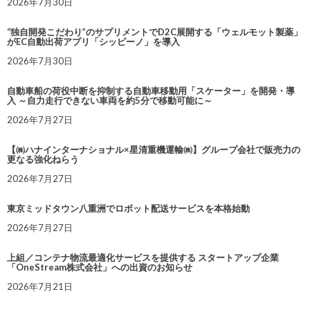
2026年7月30日
“独自開発こだわり”のサプリメントでD2C展開する「ウェルモット製薬」
がEC自動出荷アプリ「シッピーノ」を導入
2026年7月30日
自動車船の荷役中断を抑制する自動車移動用「スケーター」を開発・導
入 ～自力走行できない車両を約5分で移動可能に～
2026年7月27日
【㈱ハナインターナショナル×星清重機運輸㈱】グループ会社で販売力の
更なる強化ねらう
2026年7月27日
東京ミッドタウン八重洲でロボット配送サービスを本格始動
2026年7月27日
上組／コンテナ物流最適化サービスを提供する スタートアップ企業
「OneStream株式会社」への出資のお知らせ
2026年7月21日