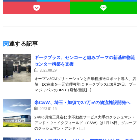
関連する記事
ギークプラス、センコーと組みプーマの新基幹物流
センター構築を支援
2025.08.29
オープンSCMソリューションと自動棚搬送ロボット導入、店
舗・EC在庫を一元管理可能に ギークプラスは8月29日、プー
マ ジャパンのBtoB（店舗/量販[…]
米C&W、埼玉・加須で2.7万㎡の物流施設開発へ
2023.01.16
24年5月竣工見込む 米不動産サービス大手のクッシュマン・
アンド・ウェイクフィールド（C&W）は1月16日、グループ
のクッシュマン・アンド・[…]