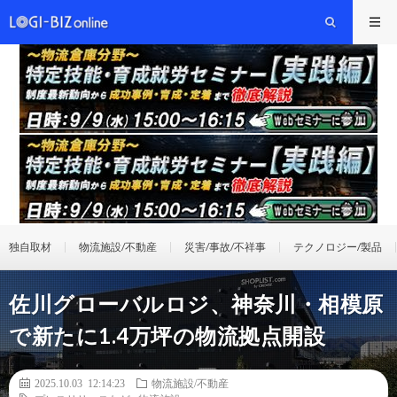
独自取材
物流施設/不動産
災害/事故/不祥事
テクノロジー/製品
佐川グローバルロジ、神奈川・相模原
で新たに1.4万坪の物流拠点開設
2025.10.03 12:14:23
物流施設/不動産