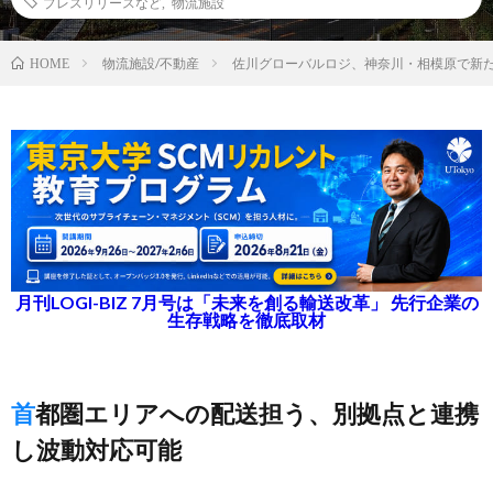
プレスリリースなど
,
物流施設
物流施設/不動産
佐川グローバルロジ、神奈川・相模原で新た
HOME
月刊LOGI-BIZ 7月号は「未来を創る輸送改革」 先行企業の
生存戦略を徹底取材
首都圏エリアへの配送担う、別拠点と連携
し波動対応可能