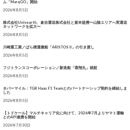
ム「MarqGO」開始
2026年8月5日
株式会社Univearth、倉吉運送株式会社と資本提携〜山陰エリアへ実運送
ネットワークを拡大〜
2026年8月5日
川崎重工業／ばら積運搬船「ARISTOS II」の引き渡し
2026年8月5日
フジトランスコーポレーション／新造船「蓉翔丸」就航
2026年8月5日
ネバーマイル：TGR Haas F1 Teamとのパートナーシップ契約を締結しま
した
2026年8月5日
【トドケール】マルチキャリア化に向けて、2026年7月よりヤマト運輸
とのAPI連携を開始
2026年7月30日