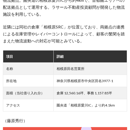
物流拠点。圏央道の相模原愛川ICから約4kmで、首都圏エリアへの
配送拠点として運用する。ラサール不動産投資顧問が開発した物流
施設を利用している。
近隣には同社の倉庫「相模原SRC」が位置しており、両拠点の連携
による在庫管理やレイバーコントロールによって、顧客の繁閑を踏
まえた物流波動への対応が可能とみている。
項目
詳細
名称
相模原田名営業所
所在地
神奈川県相模原市中央区田名3977-1
面積（当社借り入れ分）
倉庫 12,560.16坪、事務 1,157.85坪
アクセス
圏央道「相模原愛川IC」より約4.1km
（藤原秀行）