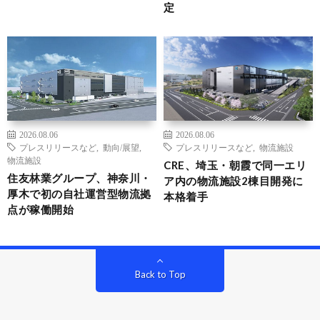
定
2026.08.06
2026.08.06
プレスリリースなど
,
動向/展望
,
プレスリリースなど
,
物流施設
物流施設
CRE、埼玉・朝霞で同一エリ
住友林業グループ、神奈川・
ア内の物流施設2棟目開発に
厚木で初の自社運営型物流拠
本格着手
点が稼働開始
Back to Top