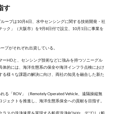
指す
ループは10月6日、水中センシングに関する技術開発・社
ック」（大阪市）を9月8日付で設立、10月1日に事業を
ループがそれぞれ出資している。
マーHDと、センシング技術などに強みを持つソニーグル
具体的には、海洋生態系の保全や海洋インフラ点検におけ
する様々な課題の解決に向け、両社の知見を融合した新た
V」（Remotely Operated Vehicle、遠隔操縦無
ロジェクトを推進し、海洋生態系保全への貢献を目指す。
クラスの洗浄速度を実現する船底洗浄ROVや、デブリ（船