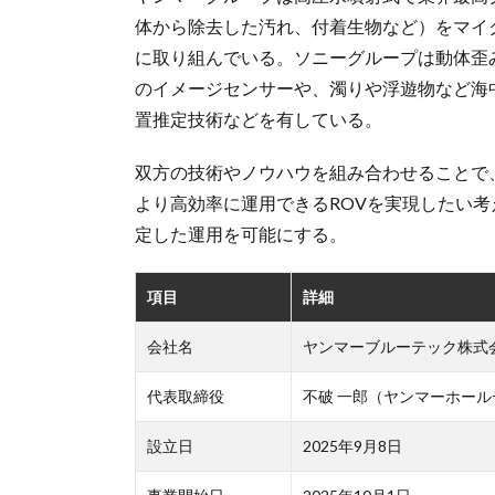
体から除去した汚れ、付着生物など）をマイ
に取り組んでいる。ソニーグループは動体歪
のイメージセンサーや、濁りや浮遊物など海
置推定技術などを有している。
双方の技術やノウハウを組み合わせることで
より高効率に運用できるROVを実現したい
定した運用を可能にする。
項目
詳細
会社名
ヤンマーブルーテック株式
代表取締役
不破 一郎（ヤンマーホー
設立日
2025年9月8日