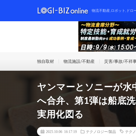
物流不動産,ロボット,ドロ
独自取材
物流施設/不動産
災害/事故/不祥
ヤンマーとソニーが水
へ合弁、第1弾は船底
実用化図る
2025.10.06 16:17:19
テクノロジー/製品
テクノ