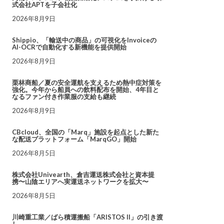
式会社APTを子会社化
2026年8月9日
Shippio、「輸送中の商品」の可視化をInvoiceの
AI-OCRで自動化する新機能を提供開始
2026年8月9日
栗林商船／夏の安全運航を支えるため熱中症対策を
強化。今年から船員への飲料配布を開始、4年目と
なるファン付き作業服の支給も継続
2026年8月9日
CBcloud、全国の「Marq」施設を起点とした新た
な配送プラットフォーム「MarqGO」開始
2026年8月5日
株式会社Univearth、倉吉運送株式会社と資本提
携〜山陰エリアへ実運送ネットワークを拡大〜
2026年8月5日
川崎重工業／ばら積運搬船「ARISTOS II」の引き渡