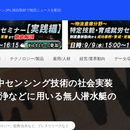
ーン,3PL,独自取材で物流ニュースを配信
事
テクノロジー/製品
雇用/人材
経営/業界動向
データ/
中センシング技術の社会実装
洗浄などに用いる無人潜水艇の
ロジー
,
提携/合弁など
,
プレスリリースなど