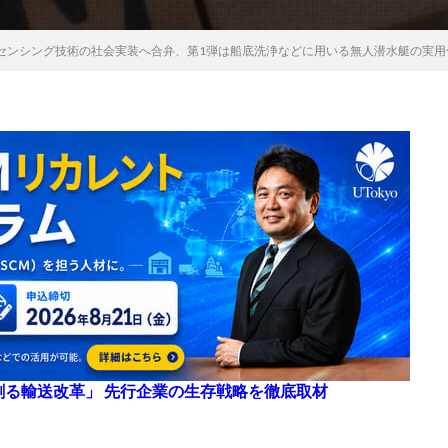
センシング技術の社会実装へ合弁、第1弾は船底洗浄などに用いる無人潜水艇の実用
来を創る輸送改革」 先行企業の生存戦略を徹底取材