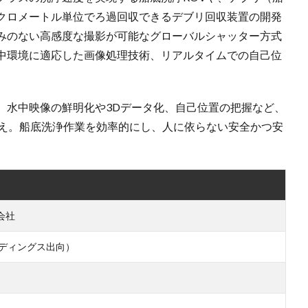
クロメートル単位でろ過回収できるデブリ回収装置の開発
みのない高感度な撮影が可能なグローバルシャッター方式
中環境に適応した画像処理技術、リアルタイムでの自己位
、水中映像の鮮明化や3Dデータ化、自己位置の把握など、
考え。船底洗浄作業を効率的にし、人に依らない安全かつ安
会社
ルディングス出向）