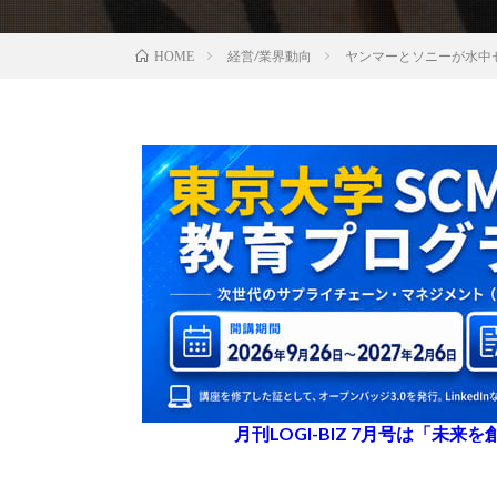
経営/業界動向
ヤンマーとソニーが水中
HOME
月刊LOGI-BIZ 7月号は「未