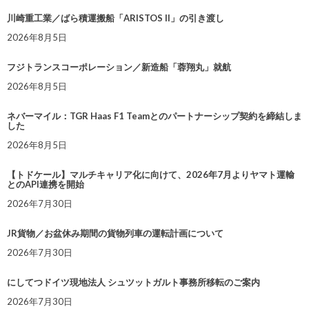
川崎重工業／ばら積運搬船「ARISTOS II」の引き渡し
2026年8月5日
フジトランスコーポレーション／新造船「蓉翔丸」就航
2026年8月5日
ネバーマイル：TGR Haas F1 Teamとのパートナーシップ契約を締結しま
した
2026年8月5日
【トドケール】マルチキャリア化に向けて、2026年7月よりヤマト運輸
とのAPI連携を開始
2026年7月30日
JR貨物／お盆休み期間の貨物列車の運転計画について
2026年7月30日
にしてつドイツ現地法人 シュツットガルト事務所移転のご案内
2026年7月30日