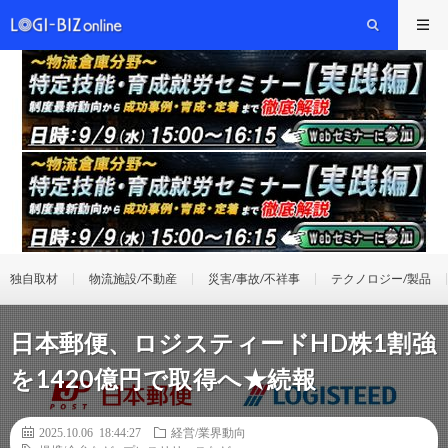
独自取材
物流施設/不動産
災害/事故/不祥事
テクノロジー/製品
日本郵便、ロジスティードHD株1割強
を1420億円で取得へ★続報
2025.10.06 18:44:27
経営/業界動向