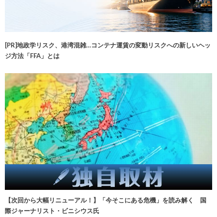
[PR]地政学リスク、港湾混雑…コンテナ運賃の変動リスクへの新しいヘッ
ジ方法「FFA」とは
【次回から大幅リニューアル！】「今そこにある危機」を読み解く 国
際ジャーナリスト・ビニシウス氏