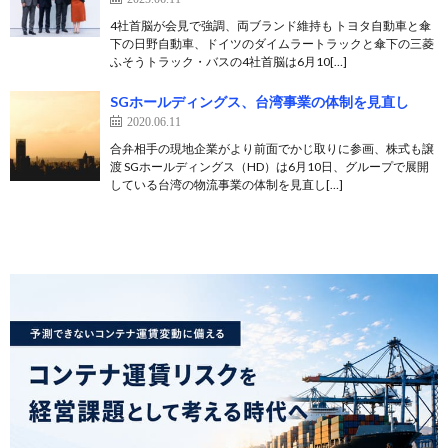
4社首脳が会見で強調、両ブランド維持も トヨタ自動車と傘
下の日野自動車、ドイツのダイムラートラックと傘下の三菱
ふそうトラック・バスの4社首脳は6月10[…]
SGホールディングス、台湾事業の体制を見直し
2020.06.11
合弁相手の現地企業がより前面でかじ取りに参画、株式も譲
渡 SGホールディングス（HD）は6月10日、グループで展開
している台湾の物流事業の体制を見直し[…]