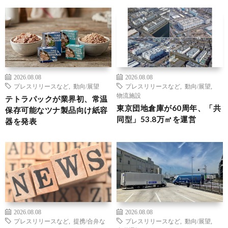
2026.08.08
2026.08.08
プレスリリースなど
,
動向/展望
プレスリリースなど
,
動向/展望
,
物流施設
テトラパックが業界初、常温
東京団地倉庫が60周年、「共
保存可能なツナ製品向け紙容
同型」53.8万㎡を運営
器を発表
2026.08.08
2026.08.08
プレスリリースなど
,
提携/合弁な
プレスリリースなど
,
動向/展望
,