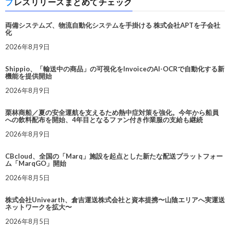
プレスリリースまとめてチェック
両備システムズ、物流自動化システムを手掛ける 株式会社APTを子会社
化
2026年8月9日
Shippio、「輸送中の商品」の可視化をInvoiceのAI-OCRで自動化する新
機能を提供開始
2026年8月9日
栗林商船／夏の安全運航を支えるため熱中症対策を強化。今年から船員
への飲料配布を開始、4年目となるファン付き作業服の支給も継続
2026年8月9日
CBcloud、全国の「Marq」施設を起点とした新たな配送プラットフォー
ム「MarqGO」開始
2026年8月5日
株式会社Univearth、倉吉運送株式会社と資本提携〜山陰エリアへ実運送
ネットワークを拡大〜
2026年8月5日