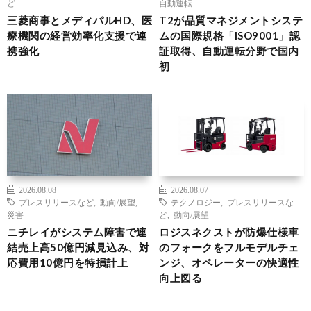
ど
自動運転
三菱商事とメディパルHD、医
T2が品質マネジメントシステ
療機関の経営効率化支援で連
ムの国際規格「ISO9001」認
携強化
証取得、自動運転分野で国内
初
2026.08.08
2026.08.07
プレスリリースなど
,
動向/展望
,
テクノロジー
,
プレスリリースな
災害
ど
,
動向/展望
ニチレイがシステム障害で連
ロジスネクストが防爆仕様車
結売上高50億円減見込み、対
のフォークをフルモデルチェ
応費用10億円を特損計上
ンジ、オペレーターの快適性
向上図る