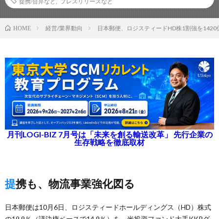
提携/合弁など
,
プレスリリースなど
経営/業界動向
日本郵便、ロジスティードHD株1割強を142
HOME
月刊LOGI-BIZ 7月号は「未来を創る輸送改革」 先行企業の
生存戦略を徹底取材
提携も、物流事業強化図る
日本郵便は10月6日、ロジスティードホールディングス（HD）株式
の19.9％（議決権ベースで14.9％）を、米投資ファンド大手KKRグ