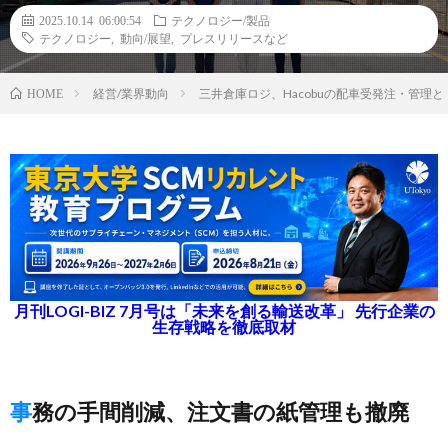
2025.10.14 06:00:54
テクノロジー/製品
テクノロジー
,
動向/展望
,
プレスリリースなど
経営/業界動向
三井倉庫ロジ、Hacobuの配車受発注・管
HOME
月刊LOGI-BIZ 7月号は「未来を創る輸送改革」 先行企業の
生存戦略を徹底取材
事務の手間削減、注文書の紙管理も撤廃