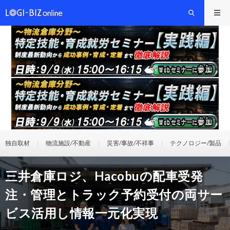
独自取材
物流施設/不動産
災害/事故/不祥事
テクノロジー/製品
三井倉庫ロジ、Hacobuの配車受発
注・管理とトラック予約受付の両サー
ビス活用し情報一元化実現