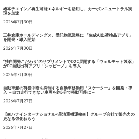
椿本チエイン／再生可能エネルギーを活用し、カーボンニュートラル実
現を加速
2026年7月30日
三井倉庫ホールディングス、受託物流業務に 「生成AI出荷検品アプリ」
を開発・導入開始
2026年7月30日
“独自開発こだわり”のサプリメントでD2C展開する「ウェルモット製薬」
がEC自動出荷アプリ「シッピーノ」を導入
2026年7月30日
自動車船の荷役中断を抑制する自動車移動用「スケーター」を開発・導
入 ～自力走行できない車両を約5分で移動可能に～
2026年7月27日
【㈱ハナインターナショナル×星清重機運輸㈱】グループ会社で販売力の
更なる強化ねらう
2026年7月27日