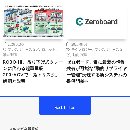
2026.08.06
2026.08.06
プレスリリースなど
,
ロボット
,
テクノロジー
,
プレスリリースな
動向/展望
ど
,
動向/展望
ROBO-HI、吊り下げ式クレー
ゼロボード、常に最新の情報
ンに代わる超重量級
共有が可能な“動的サプライヤ
200tAGVで「落下リスク」
ー管理”実現する新システムの
解消と説明
提供開始へ
Back to Top
メルマガ会員登録