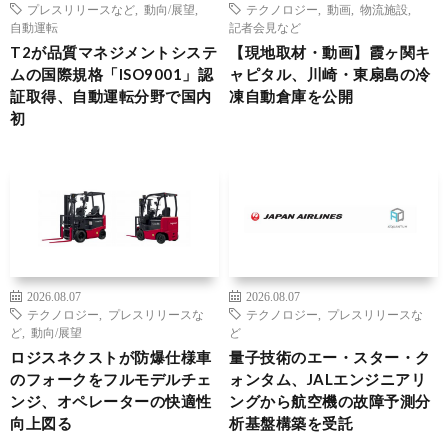
プレスリリースなど
,
動向/展望
,
テクノロジー
,
動画
,
物流施設
,
自動運転
記者会見など
T2が品質マネジメントシステ
【現地取材・動画】霞ヶ関キ
ムの国際規格「ISO9001」認
ャピタル、川崎・東扇島の冷
証取得、自動運転分野で国内
凍自動倉庫を公開
初
2026.08.07
2026.08.07
テクノロジー
,
プレスリリースな
テクノロジー
,
プレスリリースな
ど
,
動向/展望
ど
ロジスネクストが防爆仕様車
量子技術のエー・スター・ク
のフォークをフルモデルチェ
ォンタム、JALエンジニアリ
ンジ、オペレーターの快適性
ングから航空機の故障予測分
向上図る
析基盤構築を受託