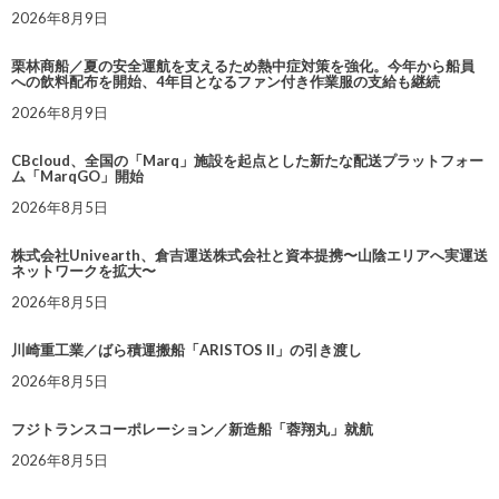
2026年8月9日
栗林商船／夏の安全運航を支えるため熱中症対策を強化。今年から船員
への飲料配布を開始、4年目となるファン付き作業服の支給も継続
2026年8月9日
CBcloud、全国の「Marq」施設を起点とした新たな配送プラットフォー
ム「MarqGO」開始
2026年8月5日
株式会社Univearth、倉吉運送株式会社と資本提携〜山陰エリアへ実運送
ネットワークを拡大〜
2026年8月5日
川崎重工業／ばら積運搬船「ARISTOS II」の引き渡し
2026年8月5日
フジトランスコーポレーション／新造船「蓉翔丸」就航
2026年8月5日