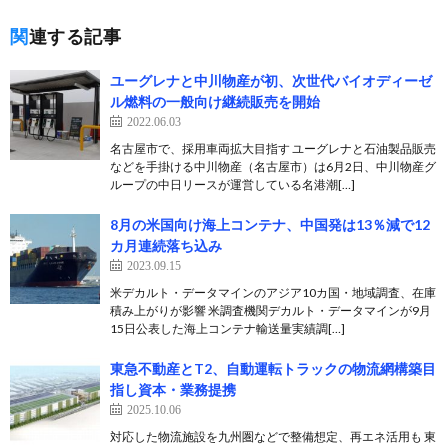
関連する記事
ユーグレナと中川物産が初、次世代バイオディーゼ
ル燃料の一般向け継続販売を開始
2022.06.03
名古屋市で、採用車両拡大目指す ユーグレナと石油製品販売
などを手掛ける中川物産（名古屋市）は6月2日、中川物産グ
ループの中日リースが運営している名港潮[…]
8月の米国向け海上コンテナ、中国発は13％減で12
カ月連続落ち込み
2023.09.15
米デカルト・データマインのアジア10カ国・地域調査、在庫
積み上がりが影響 米調査機関デカルト・データマインが9月
15日公表した海上コンテナ輸送量実績調[…]
東急不動産とT2、自動運転トラックの物流網構築目
指し資本・業務提携
2025.10.06
対応した物流施設を九州圏などで整備想定、再エネ活用も 東