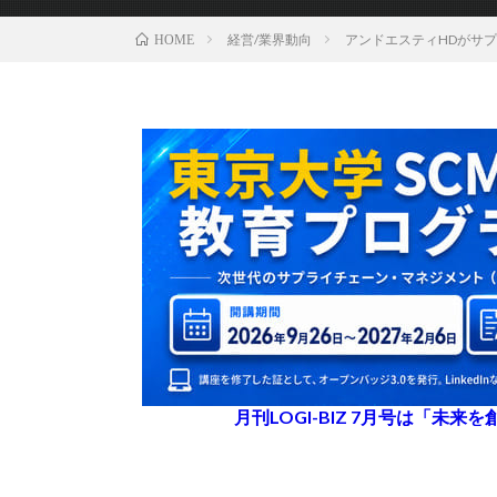
経営/業界動向
アンドエスティHDがサ
HOME
月刊LOGI-BIZ 7月号は「未