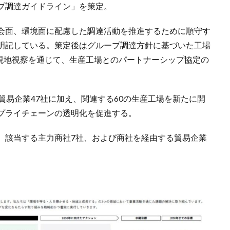
プ調達ガイドライン」を策定。
会面、環境面に配慮した調達活動を推進するために順守す
明記している。策定後はグループ調達方針に基づいた工場
や現地視察を通じて、生産工場とのパートナーシップ協定の
貿易企業47社に加え、関連する60の生産工場を新たに開
プライチェーンの透明化を促進する。
、該当する主力商社7社、および商社を経由する貿易企業