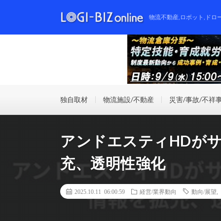
物流不動産,ロボット,ドロ
独自取材
物流施設/不動産
災害/事故/不祥
アンドエスティHDが
充、透明性強化
2025.10.11 06:00:59
経営/業界動向
動向/展望
,