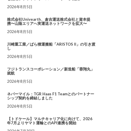
2026年8月5日
株式会社Univearth、倉吉運送株式会社と資本提
携〜山陰エリアへ実運送ネットワークを拡大〜
2026年8月5日
川崎重工業／ばら積運搬船「ARISTOS II」の引き渡
し
2026年8月5日
フジトランスコーポレーション／新造船「蓉翔丸」
就航
2026年8月5日
ネバーマイル：TGR Haas F1 Teamとのパートナー
シップ契約を締結しました
2026年8月5日
【トドケール】マルチキャリア化に向けて、2026
年7月よりヤマト運輸とのAPI連携を開始
2026年7月30日