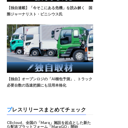
【独自連載】「今そこにある危機」を読み解く 国
際ジャーナリスト・ビニシウス氏
【独自】オープンロジの「AI梱包予測」、トラック
必要台数の迅速把握にも活用本格化
プレスリリースまとめてチェック
CBcloud、全国の「Marq」施設を起点とした新た
な配送プラットフォーム「MarqGO」開始