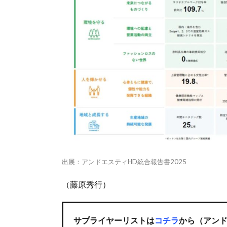
出展：アンドエスティHD統合報告書2025
（藤原秀行）
サプライヤーリストは
コチラ
から（アンド