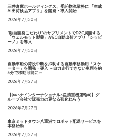
三井倉庫ホールディングス、受託物流業務に 「生成
AI出荷検品アプリ」を開発・導入開始
2026年7月30日
“独自開発こだわり”のサプリメントでD2C展開する
「ウェルモット製薬」がEC自動出荷アプリ「シッピ
ーノ」を導入
2026年7月30日
自動車船の荷役中断を抑制する自動車移動用「スケ
ーター」を開発・導入 ～自力走行できない車両を約
5分で移動可能に～
2026年7月27日
【㈱ハナインターナショナル×星清重機運輸㈱】グ
ループ会社で販売力の更なる強化ねらう
2026年7月27日
東京ミッドタウン八重洲でロボット配送サービスを
本格始動
2026年7月27日