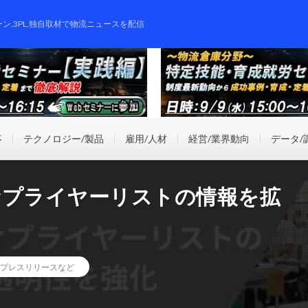
ーン,3PL,独自取材で物流ニュースを配信
事
テクノロジー/製品
雇用/人材
経営/業界動向
データ/
サプライヤーリストの情報を拡
プレスリリースなど