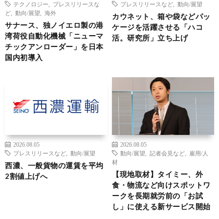
テクノロジー
,
プレスリリースな
プレスリリースなど
,
動向/展望
ど
,
動向/展望
,
海外
カウネット、箱や袋などパッ
サナース、独ノイエロ製の港
ケージを活躍させる「ハコ
湾荷役自動化機械「ニューマ
活。研究所」立ち上げ
チックアンローダー」を日本
国内初導入
2026.08.05
2026.08.05
プレスリリースなど
,
動向/展望
動向/展望
,
記者会見など
,
雇用/人
材
西濃、一般貨物の運賃を平均
【現地取材】タイミー、外
2割値上げへ
食・物流など向けスポットワ
ークを長期就労前の「お試
し」に使える新サービス開始