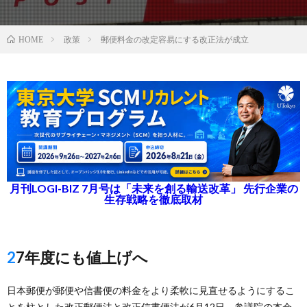
政策
郵便料金の改定容易にする改正法が成立
HOME
月刊LOGI-BIZ 7月号は「未来を創る輸送改革」 先行企業の
生存戦略を徹底取材
27年度にも値上げへ
日本郵便が郵便や信書便の料金をより柔軟に見直せるようにするこ
とを柱とした改正郵便法と改正信書便法が6月12日、参議院の本会