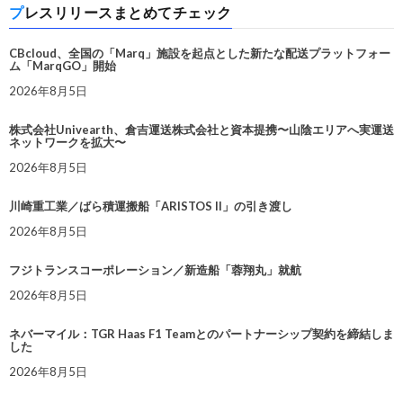
プレスリリースまとめてチェック
CBcloud、全国の「Marq」施設を起点とした新たな配送プラットフォー
ム「MarqGO」開始
2026年8月5日
株式会社Univearth、倉吉運送株式会社と資本提携〜山陰エリアへ実運送
ネットワークを拡大〜
2026年8月5日
川崎重工業／ばら積運搬船「ARISTOS II」の引き渡し
2026年8月5日
フジトランスコーポレーション／新造船「蓉翔丸」就航
2026年8月5日
ネバーマイル：TGR Haas F1 Teamとのパートナーシップ契約を締結しま
した
2026年8月5日