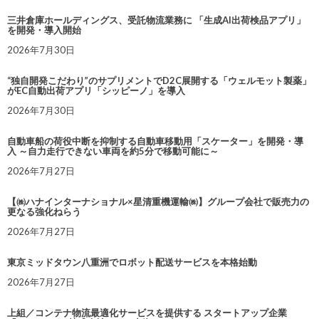
三井倉庫ホールディングス、受託物流業務に 「生成AI出荷検品アプリ」
を開発・導入開始
2026年7月30日
“独自開発こだわり”のサプリメントでD2C展開する「ウェルモット製薬」
がEC自動出荷アプリ「シッピーノ」を導入
2026年7月30日
自動車船の荷役中断を抑制する自動車移動用「スケーター」を開発・導
入 ～自力走行できない車両を約5分で移動可能に～
2026年7月27日
【㈱ハナインターナショナル×星清重機運輸㈱】グループ会社で販売力の
更なる強化ねらう
2026年7月27日
東京ミッドタウン八重洲でロボット配送サービスを本格始動
2026年7月27日
上組／コンテナ物流最適化サービスを提供する スタートアップ企業