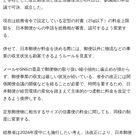
議で可決、成立した。
現在は総務省令で設定している定型の封書（25g以下）の料金上限
額を、日本郵便からの申請を総務相が審査、認可するよう変更す
る。
併せて、日本郵便が料金を決める際には、郵便以外に物流などの事
業の収支状況も勘案できるようルールを見直す。
メールやSNSの普及で郵便物の取り扱い縮小傾向に歯止めが掛から
ず、郵便事業の収支は厳しい状況が続いている。省令の改正には関
係閣僚会議の開催などを経ることが必要で、時間を要するため、日
本郵便が経営環境の変化を踏まえて主体的かつ柔軟に料金を改定で
きるよう後押しする。
定形郵便物に相当するサイズの信書便の料金に関しても、同様の制
度に変更する。
総務省は2026年度中にも施行したい考え。法改正により、日本郵便