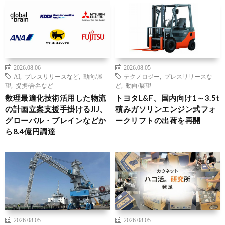
2026.08.06
2026.08.05
AI
,
プレスリリースなど
,
動向/展
テクノロジー
,
プレスリリースな
望
,
提携/合弁など
ど
,
動向/展望
数理最適化技術活用した物流
トヨタL&F、国内向け1～3.5t
の計画立案支援手掛けるJIJ、
積みガソリンエンジン式フォ
グローバル・ブレインなどか
ークリフトの出荷を再開
ら8.4億円調達
2026.08.05
2026.08.05