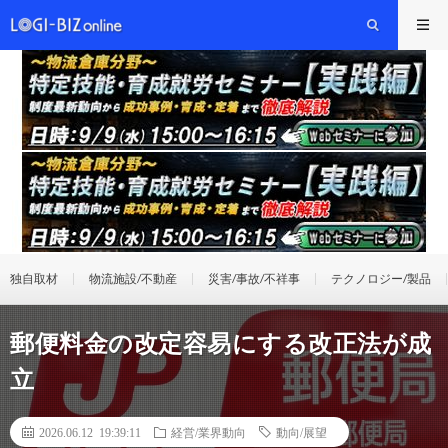
独自取材
物流施設/不動産
災害/事故/不祥事
テクノロジー/製品
郵便料金の改定容易にする改正法が成
立
2026.06.12 19:39:11
経営/業界動向
動向/展望