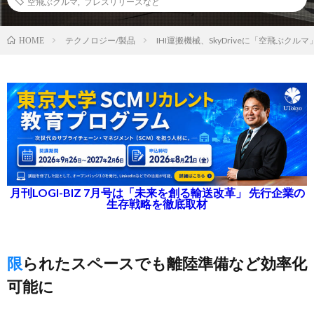
空飛ぶクルマ
,
プレスリリースなど
テクノロジー/製品
IHI運搬機械、SkyDriveに「空飛ぶク
HOME
月刊LOGI-BIZ 7月号は「未来を創る輸送改革」 先行企業の
生存戦略を徹底取材
限られたスペースでも離陸準備など効率化
可能に