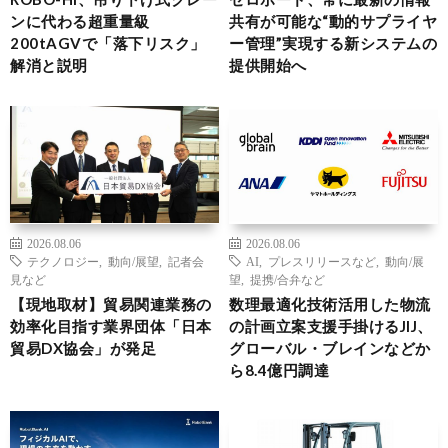
ンに代わる超重量級
共有が可能な“動的サプライヤ
200tAGVで「落下リスク」
ー管理”実現する新システムの
解消と説明
提供開始へ
2026.08.06
2026.08.06
テクノロジー
,
動向/展望
,
記者会
AI
,
プレスリリースなど
,
動向/展
見など
望
,
提携/合弁など
【現地取材】貿易関連業務の
数理最適化技術活用した物流
効率化目指す業界団体「日本
の計画立案支援手掛けるJIJ、
貿易DX協会」が発足
グローバル・ブレインなどか
ら8.4億円調達