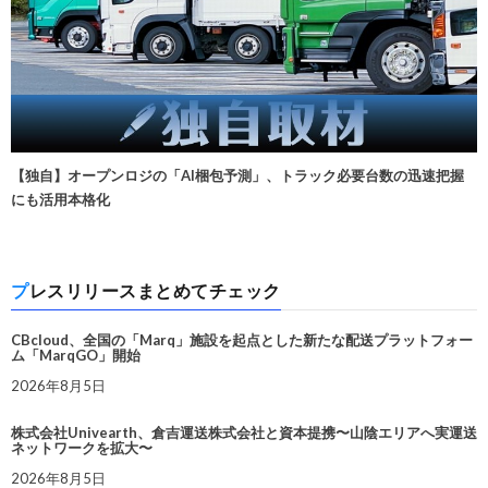
【独自】オープンロジの「AI梱包予測」、トラック必要台数の迅速把握
にも活用本格化
プレスリリースまとめてチェック
CBcloud、全国の「Marq」施設を起点とした新たな配送プラットフォー
ム「MarqGO」開始
2026年8月5日
株式会社Univearth、倉吉運送株式会社と資本提携〜山陰エリアへ実運送
ネットワークを拡大〜
2026年8月5日