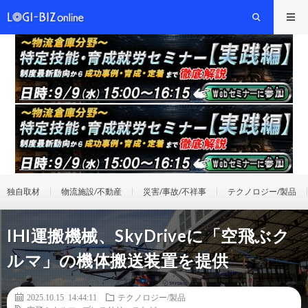
独自取材
物流施設/不動産
災害/事故/不祥事
テクノロジー/製品
IHI運搬機械、SkyDriveに「空飛ぶク
ルマ」の機体搬送装置を提供
2025.10.15 14:44:11
テクノロジー/製品