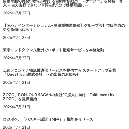
自動車船の荷役中断を抑制する自動車移動用「スケーター」を開発・導
入 ～自力走行できない車両を約5分で移動可能に～
2026年7月27日
【㈱ハナインターナショナル×星清重機運輸㈱】グループ会社で販売力の
更なる強化ねらう
2026年7月27日
東京ミッドタウン八重洲でロボット配送サービスを本格始動
2026年7月27日
上組／コンテナ物流最適化サービスを提供する スタートアップ企業
「OneStream株式会社」への出資のお知らせ
2026年7月21日
ZOZO、BONJOUR SAGANの自社EC拡大に向け「Fulfillment by
ZOZO」を提供開始
2026年7月21日
ロジポケ、「パスキー認証（MFA）」機能をリリース
2026年7月21日