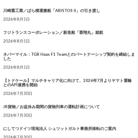
川崎重工業／ばら積運搬船「ARISTOS II」の引き渡し
2026年8月5日
フジトランスコーポレーション／新造船「蓉翔丸」就航
2026年8月5日
ネバーマイル：TGR Haas F1 Teamとのパートナーシップ契約を締結しま
した
2026年8月5日
【トドケール】マルチキャリア化に向けて、2026年7月よりヤマト運輸
とのAPI連携を開始
2026年7月30日
JR貨物／お盆休み期間の貨物列車の運転計画について
2026年7月30日
にしてつドイツ現地法人 シュツットガルト事務所移転のご案内
2026年7月30日