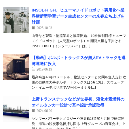
INSOL-HIGH、ヒューマノイドロボット実用化へ業
界横断型学習データ生成センターの来春立ち上げを
計画
2025.10.03
山善など製造・物流業界と協業開始、10社体制目標 ヒューマ
ノイドロボット（人間型ロボット）の開発支援を手掛ける
INSOL-HIGH（インソールハイ）は[…]
【動画】ボルボ・トラックスが無人EVトラックを港
湾運送に投入
2019.06.19
最高時速40キロメートル、物流センターとの間を無人走行 欧
州の自動車大手ボルボ・トラックスは6月13日、スウェーデ
ン・イエーテボリ港でAPMターミナル[…]
上野トランステックなどが世界初、液化水素燃料の
オイルタンカー設計で基本設計承認取得
2024.06.20
ヤンマーパワーテクノロジーや三井E&S造船と共同で研究開
発、海運の脱炭素化後押し図る 上野グループの海運会社、上
野トランステックは6月19日[…]