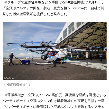
IHIグループで立体駐車場などを手掛けるIHI運搬機械は10月15日、
「空飛ぶクルマ」の開発・製造・販売を担うSkyDriveに、自社で開
発した機体搬送装置を提供したと発表した。
（IHI運搬機械提供）
IHI運搬機械は、空飛ぶクルマの高頻度・高密度な運航を可能とする
バーティポート（空飛ぶクルマ向け離着陸場）の実現を目指す一環
で、バーティポートに離着陸した空飛ぶクルマを搬送するシステム