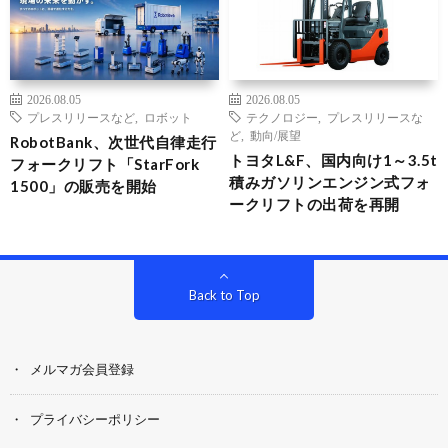
2026.08.05
2026.08.05
プレスリリースなど
,
ロボット
テクノロジー
,
プレスリリースな
ど
,
動向/展望
RobotBank、次世代自律走行
トヨタL&F、国内向け1～3.5t
フォークリフト「StarFork
積みガソリンエンジン式フォ
1500」の販売を開始
ークリフトの出荷を再開
Back to Top
メルマガ会員登録
プライバシーポリシー