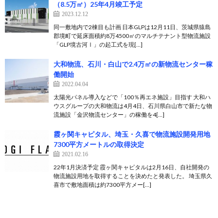
（8.5万㎡）25年4月竣工予定
2023.12.12
同一敷地内で2棟目も計画 日本GLPは12月11日、茨城県猿島
郡境町で延床面積約8万4500㎡のマルチテナント型物流施設
「GLP境古河Ⅰ」の起工式を現[…]
大和物流、石川・白山で2.4万㎡の新物流センター稼
働開始
2022.04.04
太陽光パネル導入などで「100％再エネ施設」目指す 大和ハ
ウスグループの大和物流は4月4日、石川県白山市で新たな物
流施設「金沢物流センター」の稼働を4[…]
霞ヶ関キャピタル、埼玉・久喜で物流施設開発用地
7300平方メートルの取得決定
2021.02.16
22年1月決済予定 霞ヶ関キャピタルは2月16日、自社開発の
物流施設用地を取得することを決めたと発表した。 埼玉県久
喜市で敷地面積は約7300平方メー[…]