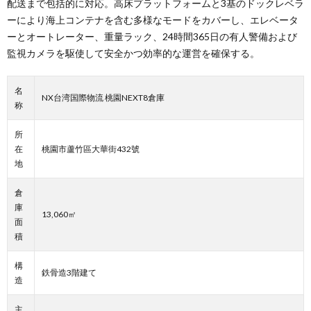
配送まで包括的に対応。高床プラットフォームと3基のドックレベラ
ーにより海上コンテナを含む多様なモードをカバーし、エレベータ
ーとオートレーター、重量ラック、24時間365日の有人警備および
監視カメラを駆使して安全かつ効率的な運営を確保する。
名
NX台湾国際物流 桃園NEXT8倉庫
称
所
在
桃園市蘆竹區大華街432號
地
倉
庫
13,060㎡
面
積
構
鉄骨造3階建て
造
主