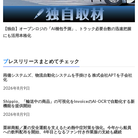
【独自】オープンロジの「AI梱包予測」、トラック必要台数の迅速把握
にも活用本格化
プレスリリースまとめてチェック
両備システムズ、物流自動化システムを手掛ける 株式会社APTを子会社
化
2026年8月9日
Shippio、「輸送中の商品」の可視化をInvoiceのAI-OCRで自動化する新
機能を提供開始
2026年8月9日
栗林商船／夏の安全運航を支えるため熱中症対策を強化。今年から船員
への飲料配布を開始、4年目となるファン付き作業服の支給も継続