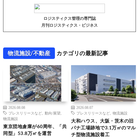
ロジスティクス管理の専門誌
月刊ロジスティクス・ビジネス
物流施設/不動産
カテゴリの最新記事
2026.08.08
2026.08.07
プレスリリースなど
,
動向/展望
,
プレスリリースなど
,
物流施設
物流施設
大和ハウス、大阪・茨木の旧
東京団地倉庫が60周年、「共
パナ工場跡地で3.1万㎡のマル
同型」53.8万㎡を運営
チ型物流施設着工