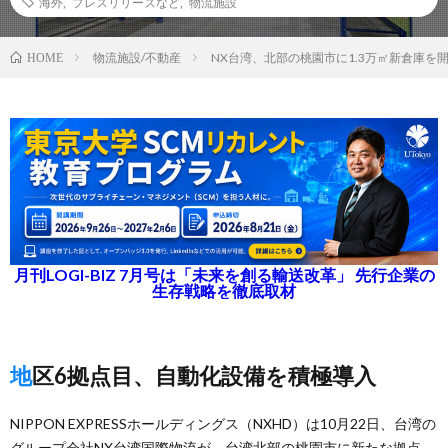
海外
,
プレスリリースなど
,
物流施設
物流施設/不動産
NX台湾、北部の桃園市に1.3万㎡新倉庫を
HOME
月刊LOGI-BIZ 7月号は「未来を創る輸送改革」 先行企業の
生存戦略を徹底取材
地区6拠点目、自動化設備を積極導入
NIPPON EXPRESSホールディングス（NXHD）は10月22日、台湾の
グループ会社NX台湾国際物流が、台湾北部の桃園市に新たな拠点