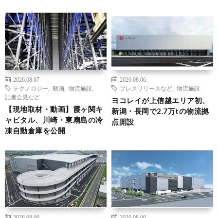
2026.08.07
2026.08.06
テクノロジー
,
動画
,
物流施設
,
プレスリリースなど
,
物流施設
記者会見など
ヨコレイが上信越エリア初、
【現地取材・動画】霞ヶ関キ
新潟・長岡で2.7万tの物流拠
ャピタル、川崎・東扇島の冷
点開設
凍自動倉庫を公開
2026.08.06
2026.08.06