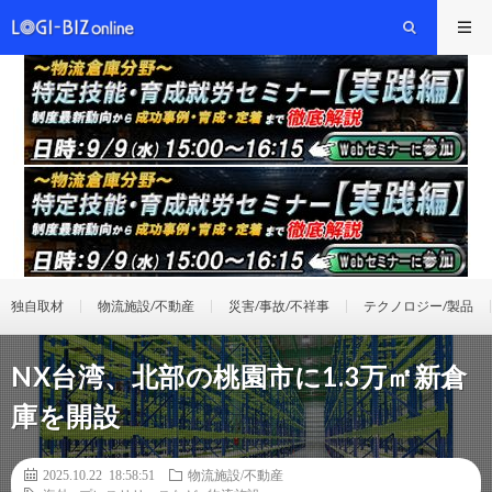
独自取材
物流施設/不動産
災害/事故/不祥事
テクノロジー/製品
NX台湾、北部の桃園市に1.3万㎡新倉
庫を開設
2025.10.22 18:58:51
物流施設/不動産