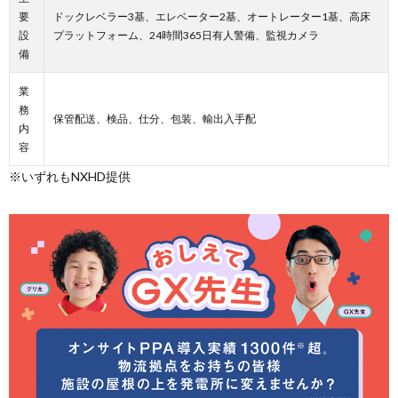
要
ドックレベラー3基、エレベーター2基、オートレーター1基、高床
設
プラットフォーム、24時間365日有人警備、監視カメラ
備
業
務
保管配送、検品、仕分、包装、輸出入手配
内
容
※いずれもNXHD提供