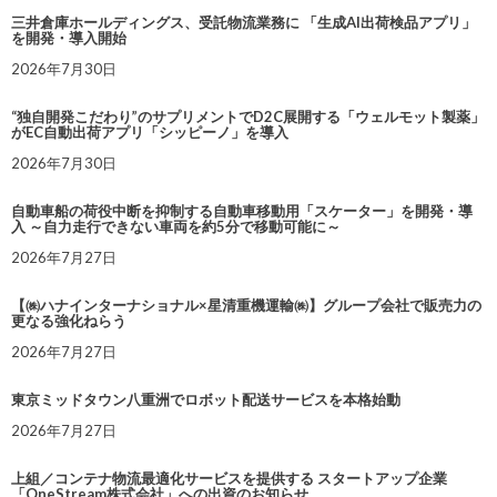
三井倉庫ホールディングス、受託物流業務に 「生成AI出荷検品アプリ」
を開発・導入開始
2026年7月30日
“独自開発こだわり”のサプリメントでD2C展開する「ウェルモット製薬」
がEC自動出荷アプリ「シッピーノ」を導入
2026年7月30日
自動車船の荷役中断を抑制する自動車移動用「スケーター」を開発・導
入 ～自力走行できない車両を約5分で移動可能に～
2026年7月27日
【㈱ハナインターナショナル×星清重機運輸㈱】グループ会社で販売力の
更なる強化ねらう
2026年7月27日
東京ミッドタウン八重洲でロボット配送サービスを本格始動
2026年7月27日
上組／コンテナ物流最適化サービスを提供する スタートアップ企業
「OneStream株式会社」への出資のお知らせ