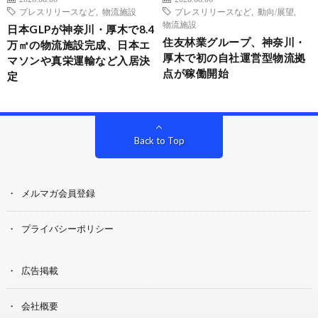
プレスリリースなど
,
物流施設
プレスリリースなど
,
動向/展望
,
物流施設
日本GLPが神奈川・厚木で8.4
住友林業グループ、神奈川・
万㎡の物流施設完成、日本エ
厚木で初の自社運営型物流拠
マソンや真栄運輸など入居決
点が稼働開始
定
Back to Top
メルマガ会員登録
プライバシーポリシー
広告掲載
会社概要