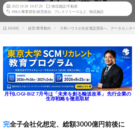
2025.10.30 19:47:29
物流施設/不動産
M&A/事業買収/経営統合
,
プレスリリースなど
,
物流施設
経営/業界動向
大和ハウスが住友電設買収へ、データセンタ
HOME
月刊LOGI-BIZ 7月号は「未来を創る輸送改革」 先行企業の
生存戦略を徹底取材
完全子会社化想定、総額3000億円前後に