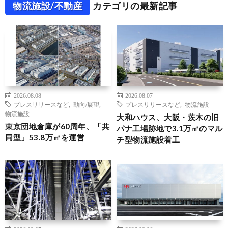
物流施設/不動産
カテゴリの最新記事
2026.08.08
2026.08.07
プレスリリースなど
,
動向/展望
,
プレスリリースなど
,
物流施設
物流施設
大和ハウス、大阪・茨木の旧
東京団地倉庫が60周年、「共
パナ工場跡地で3.1万㎡のマル
同型」53.8万㎡を運営
チ型物流施設着工