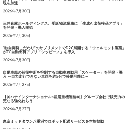
現を加速
2026年7月30日
三井倉庫ホールディングス、受託物流業務に 「生成AI出荷検品アプリ」
を開発・導入開始
2026年7月30日
“独自開発こだわり”のサプリメントでD2C展開する「ウェルモット製薬」
がEC自動出荷アプリ「シッピーノ」を導入
2026年7月30日
自動車船の荷役中断を抑制する自動車移動用「スケーター」を開発・導
入 ～自力走行できない車両を約5分で移動可能に～
2026年7月27日
【㈱ハナインターナショナル×星清重機運輸㈱】グループ会社で販売力の
更なる強化ねらう
2026年7月27日
東京ミッドタウン八重洲でロボット配送サービスを本格始動