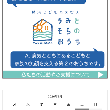
2026年8月
月
火
水
木
金
土
日