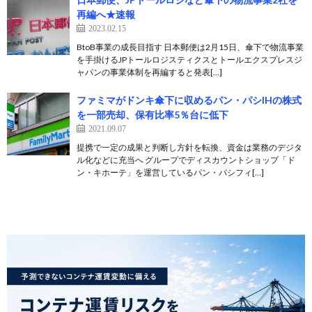
再編へ★速報
2023.02.15
BtoB事業の成長目指す 日本郵便は2月15日、傘下で物流事業
を手掛けるJPトールロジスティクスとトールエクスプレスジ
ャパンの事業体制を再編すると発表[…]
ファミマがドンキ傘下に収めるパン・パシIHの株式
を一部売却、保有比率5％台に低下
2021.09.07
提携で一定の成果と判断し方針を転換、資金は業務のデジタ
ル化などに充当へ グループでディスカウントショップ「ド
ン・キホーテ」を運営しているパン・パシフィ[…]