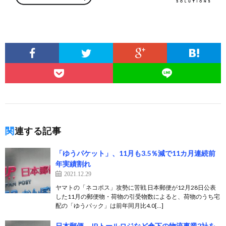
関連する記事
「ゆうパケット」、11月も3.5％減で11カ月連続前
年実績割れ
2021.12.29
ヤマトの「ネコポス」攻勢に苦戦 日本郵便が12月28日公表
した11月の郵便物・荷物の引受物数によると、荷物のうち宅
配の「ゆうパック」は前年同月比4.0[…]
日本郵便、JPトールロジなど傘下の物流事業2社を