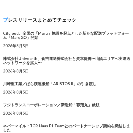
プレスリリースまとめてチェック
CBcloud、全国の「Marq」施設を起点とした新たな配送プラットフォー
ム「MarqGO」開始
2026年8月5日
株式会社Univearth、倉吉運送株式会社と資本提携〜山陰エリアへ実運送
ネットワークを拡大〜
2026年8月5日
川崎重工業／ばら積運搬船「ARISTOS II」の引き渡し
2026年8月5日
フジトランスコーポレーション／新造船「蓉翔丸」就航
2026年8月5日
ネバーマイル：TGR Haas F1 Teamとのパートナーシップ契約を締結しま
した