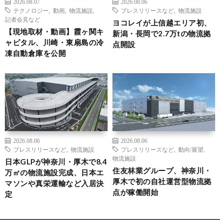
2026.08.07
2026.08.06
テクノロジー
,
動画
,
物流施設
,
プレスリリースなど
,
物流施設
記者会見など
ヨコレイが上信越エリア初、
【現地取材・動画】霞ヶ関キ
新潟・長岡で2.7万tの物流拠
ャピタル、川崎・東扇島の冷
点開設
凍自動倉庫を公開
2026.08.06
2026.08.06
プレスリリースなど
,
物流施設
プレスリリースなど
,
動向/展望
,
物流施設
日本GLPが神奈川・厚木で8.4
住友林業グループ、神奈川・
万㎡の物流施設完成、日本エ
厚木で初の自社運営型物流拠
マソンや真栄運輸など入居決
点が稼働開始
定