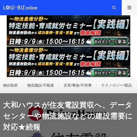
独自取材
物流施設/不動産
災害/事故/不祥事
テクノロジー/製品
大和ハウスが住友電設買収へ、データ
センターや物流施設などの建設需要に
対応★続報