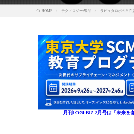
テクノロジー/製品
ラピュタロボの自在
HOME
月刊LOGI-BIZ 7月号は「未