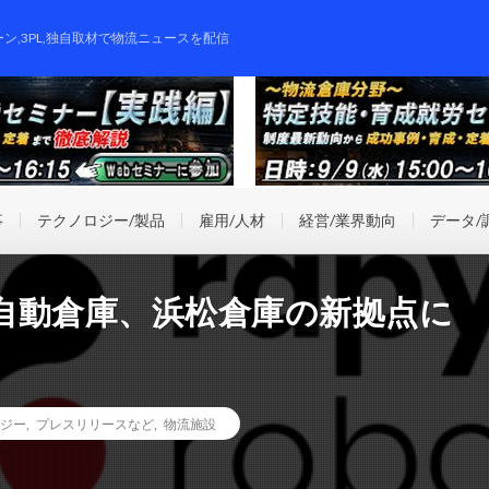
ーン,3PL,独自取材で物流ニュースを配信
事
テクノロジー/製品
雇用/人材
経営/業界動向
データ/
自動倉庫、浜松倉庫の新拠点に
ジー
,
プレスリリースなど
,
物流施設