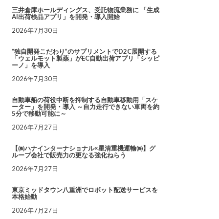
三井倉庫ホールディングス、受託物流業務に 「生成
AI出荷検品アプリ」を開発・導入開始
2026年7月30日
“独自開発こだわり”のサプリメントでD2C展開する
「ウェルモット製薬」がEC自動出荷アプリ「シッピ
ーノ」を導入
2026年7月30日
自動車船の荷役中断を抑制する自動車移動用「スケ
ーター」を開発・導入 ～自力走行できない車両を約
5分で移動可能に～
2026年7月27日
【㈱ハナインターナショナル×星清重機運輸㈱】グ
ループ会社で販売力の更なる強化ねらう
2026年7月27日
東京ミッドタウン八重洲でロボット配送サービスを
本格始動
2026年7月27日