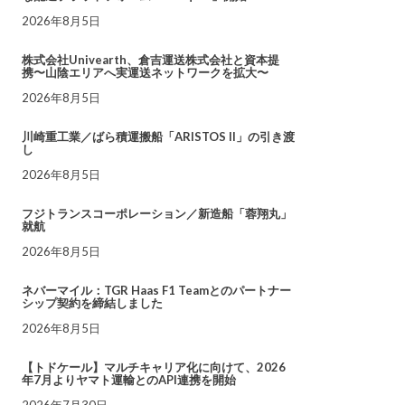
2026年8月5日
株式会社Univearth、倉吉運送株式会社と資本提
携〜山陰エリアへ実運送ネットワークを拡大〜
2026年8月5日
川崎重工業／ばら積運搬船「ARISTOS II」の引き渡
し
2026年8月5日
フジトランスコーポレーション／新造船「蓉翔丸」
就航
2026年8月5日
ネバーマイル：TGR Haas F1 Teamとのパートナー
シップ契約を締結しました
2026年8月5日
【トドケール】マルチキャリア化に向けて、2026
年7月よりヤマト運輸とのAPI連携を開始
2026年7月30日