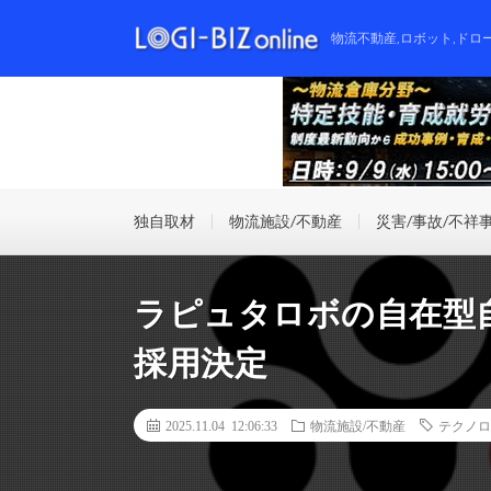
物流不動産,ロボット,ドロ
独自取材
物流施設/不動産
災害/事故/不祥
ラピュタロボの自在型
採用決定
2025.11.04 12:06:33
物流施設/不動産
テクノロ