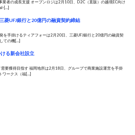
業者の成長支援 オープンロジは2月10日、D2C（直販）の越境EC向け
[…]
菱UFJ銀行と20億円の融資契約締結
発を手掛けるティアフォーは2月20日、三菱UFJ銀行と20億円の融資契
ての機[…]
掛ける新会社設立
需要獲得目指す 福岡地所は2月18日、グループで商業施設運営を手掛
ワークス（福[…]