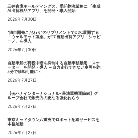
三井倉庫ホールディングス、受託物流業務に 「生成
AI出荷検品アプリ」を開発・導入開始
2026年7月30日
“独自開発こだわり”のサプリメントでD2C展開する
「ウェルモット製薬」がEC自動出荷アプリ「シッピ
ーノ」を導入
2026年7月30日
自動車船の荷役中断を抑制する自動車移動用「スケ
ーター」を開発・導入 ～自力走行できない車両を約
5分で移動可能に～
2026年7月27日
【㈱ハナインターナショナル×星清重機運輸㈱】グ
ループ会社で販売力の更なる強化ねらう
2026年7月27日
東京ミッドタウン八重洲でロボット配送サービスを
本格始動
2026年7月27日