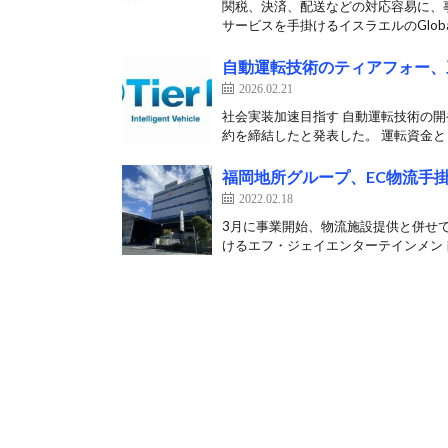
関税、決済、配送などの対応容易に、事
サービスを手掛けるイスラエルのGlobal-
自動運転技術のティアフォー、三
2026.02.21
社会実装加速目指す 自動運転技術の開
約を締結したと発表した。 運転資金とし
福岡地所グループ、EC物流手
2022.02.18
3月に事業開始、物流施設提供と併せて
けるエフ・ジェイエンターテインメント