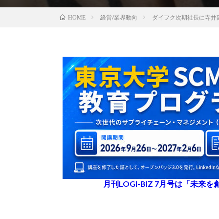
経営/業界動向
ダイフク次期社長に寺井
HOME
月刊LOGI-BIZ 7月号は「未