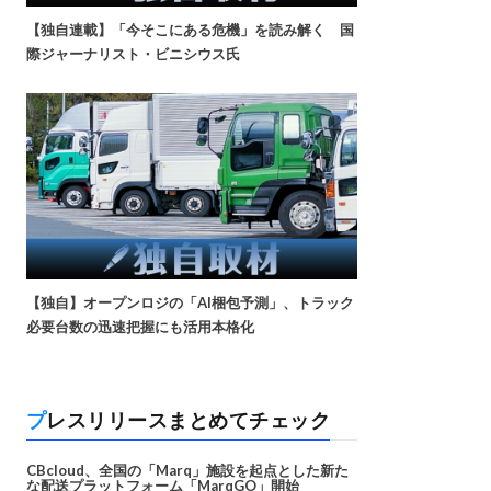
【独自連載】「今そこにある危機」を読み解く 国
際ジャーナリスト・ビニシウス氏
【独自】オープンロジの「AI梱包予測」、トラック
必要台数の迅速把握にも活用本格化
プレスリリースまとめてチェック
CBcloud、全国の「Marq」施設を起点とした新た
な配送プラットフォーム「MarqGO」開始