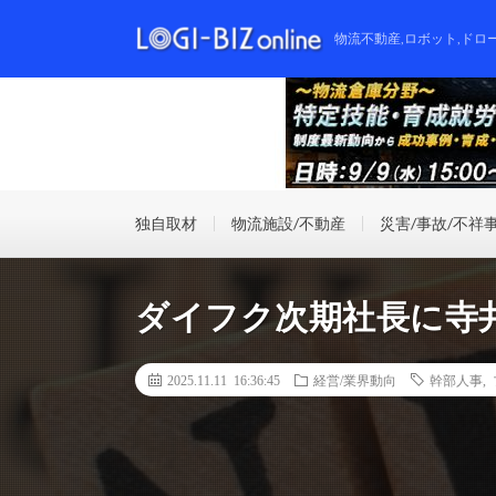
物流不動産,ロボット,ドロ
独自取材
物流施設/不動産
災害/事故/不祥
ダイフク次期社長に寺
2025.11.11 16:36:45
経営/業界動向
幹部人事
,