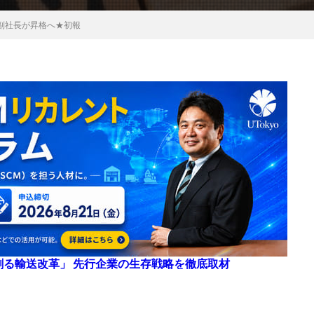
副社長が昇格へ★初報
来を創る輸送改革」 先行企業の生存戦略を徹底取材