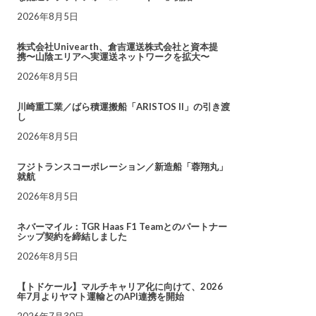
2026年8月5日
株式会社Univearth、倉吉運送株式会社と資本提
携〜山陰エリアへ実運送ネットワークを拡大〜
2026年8月5日
川崎重工業／ばら積運搬船「ARISTOS II」の引き渡
し
2026年8月5日
フジトランスコーポレーション／新造船「蓉翔丸」
就航
2026年8月5日
ネバーマイル：TGR Haas F1 Teamとのパートナー
シップ契約を締結しました
2026年8月5日
【トドケール】マルチキャリア化に向けて、2026
年7月よりヤマト運輸とのAPI連携を開始
2026年7月30日