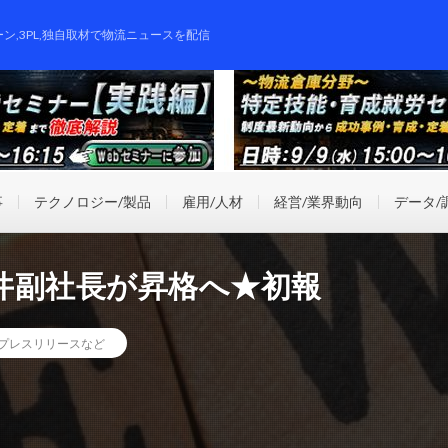
ーン,3PL,独自取材で物流ニュースを配信
事
テクノロジー/製品
雇用/人材
経営/業界動向
データ/
井副社長が昇格へ★初報
プレスリリースなど