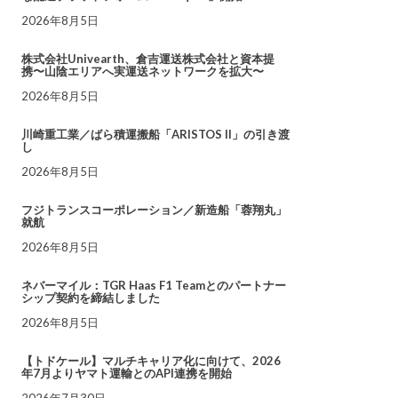
2026年8月5日
株式会社Univearth、倉吉運送株式会社と資本提
携〜山陰エリアへ実運送ネットワークを拡大〜
2026年8月5日
川崎重工業／ばら積運搬船「ARISTOS II」の引き渡
し
2026年8月5日
フジトランスコーポレーション／新造船「蓉翔丸」
就航
2026年8月5日
ネバーマイル：TGR Haas F1 Teamとのパートナー
シップ契約を締結しました
2026年8月5日
【トドケール】マルチキャリア化に向けて、2026
年7月よりヤマト運輸とのAPI連携を開始
2026年7月30日