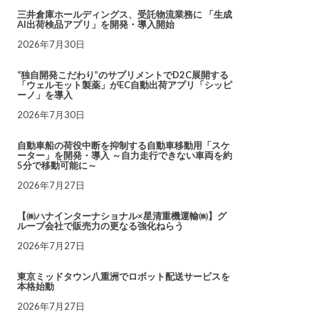
三井倉庫ホールディングス、受託物流業務に 「生成
AI出荷検品アプリ」を開発・導入開始
2026年7月30日
“独自開発こだわり”のサプリメントでD2C展開する
「ウェルモット製薬」がEC自動出荷アプリ「シッピ
ーノ」を導入
2026年7月30日
自動車船の荷役中断を抑制する自動車移動用「スケ
ーター」を開発・導入 ～自力走行できない車両を約
5分で移動可能に～
2026年7月27日
【㈱ハナインターナショナル×星清重機運輸㈱】グ
ループ会社で販売力の更なる強化ねらう
2026年7月27日
東京ミッドタウン八重洲でロボット配送サービスを
本格始動
2026年7月27日