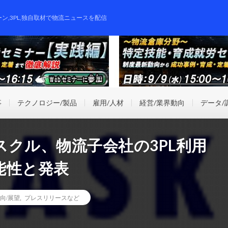
ーン,3PL,独自取材で物流ニュースを配信
事
テクノロジー/製品
雇用/人材
経営/業界動向
データ/
クル、物流子会社の3PL利用
能性と発表
向/展望
,
プレスリリースなど