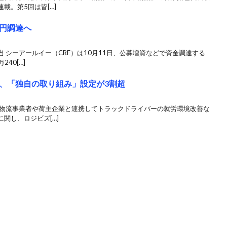
載。第5回は皆[…]
億円調達へ
 シーアールイー（CRE）は10月11日、公募増資などで資金調達する
40[…]
、「独自の取り組み」設定が3割超
が物流事業者や荷主企業と連携してトラックドライバーの就労環境改善な
関し、ロジビズ[…]