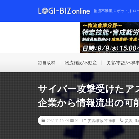
物流不動産,ロボット,ドロ
独自取材
物流施設/不動産
災害/事故/不祥
サイバー攻撃受けたアス
企業から情報流出の可
2025.11.15 06:00:02
災害/事故/不祥事
災害
,
動