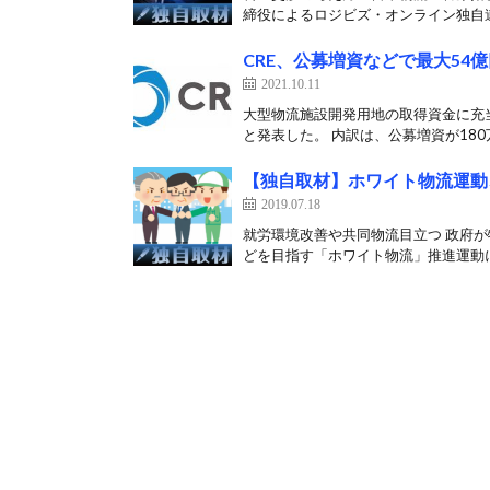
締役によるロジビズ・オンライン独自連
CRE、公募増資などで最大54
2021.10.11
大型物流施設開発用地の取得資金に充当
と発表した。 内訳は、公募増資が180万2
【独自取材】ホワイト物流運動
2019.07.18
就労環境改善や共同物流目立つ 政府
どを目指す「ホワイト物流」推進運動に