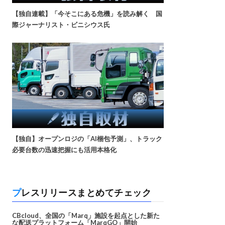
【独自連載】「今そこにある危機」を読み解く 国
際ジャーナリスト・ビニシウス氏
【独自】オープンロジの「AI梱包予測」、トラック
必要台数の迅速把握にも活用本格化
プレスリリースまとめてチェック
CBcloud、全国の「Marq」施設を起点とした新た
な配送プラットフォーム「MarqGO」開始